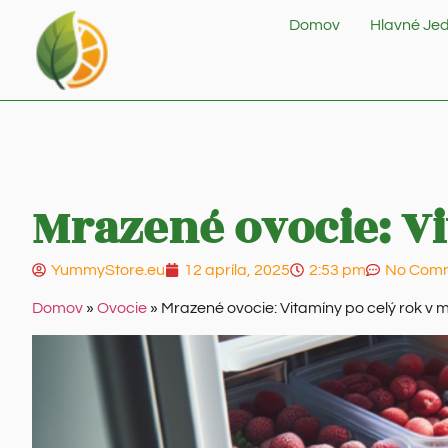
Domov
Hlavné Jed
Mrazené ovocie: V
YummyStore.eu
12 apríla, 2025
2:53 pm
No Com
Domov
»
Ovocie
»
Mrazené ovocie: Vitamíny po celý rok v 