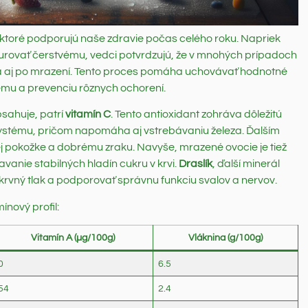
ktoré podporujú naše zdravie počas celého roku. Napriek
rovať čerstvému, vedci potvrdzujú, že v mnohých prípadoch
ca aj po mrazení. Tento proces pomáha uchovávať hodnotné
tému a prevenciu rôznych ochorení.
sahuje, patrí
vitamín C
. Tento antioxidant zohráva dôležitú
systému, pričom napomáha aj vstrebávaniu železa. Ďalším
vej pokožke a dobrému zraku. Navyše, mrazené ovocie je tiež
avanie stabilných hladín cukru v krvi.
Draslík
, ďalší minerál
vný tlak a podporovať správnu funkciu svalov a nervov.
ínový profil:
Vitamín A (µg/100g)
Vláknina (g/100g)
0
6.5
54
2.4