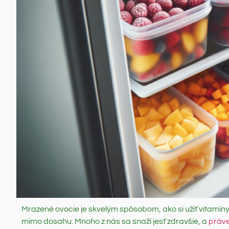
Mrazené ovocie je skvelým spôsobom, ako si užiť vitamíny
mimo dosahu. Mnoho z nás sa snaží jesť zdravšie, a
práve