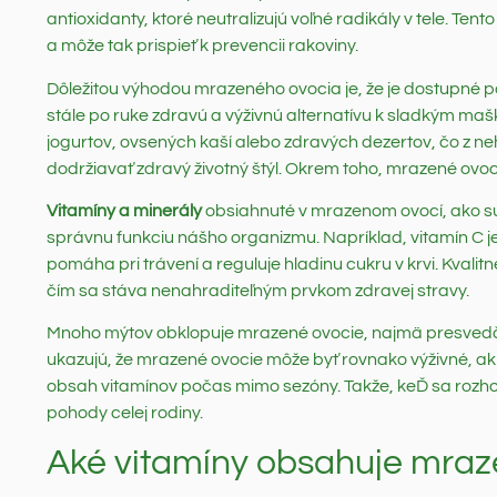
antioxidanty, ktoré neutralizujú voľné radikály v tele. 
a môže tak prispieť k prevencii rakoviny.
Dôležitou výhodou mrazeného ovocia je, že je dostupné 
stále po ruke zdravú a výživnú alternatívu k sladkým m
jogurtov, ovsených kaší alebo zdravých dezertov, čo z ne
dodržiavať zdravý životný štýl. Okrem toho, mrazené ovoci
Vitamíny a minerály
obsiahnuté v mrazenom ovocí, ako sú v
správnu funkciu nášho organizmu. Napríklad, vitamín C je 
pomáha pri trávení a reguluje hladinu cukru v krvi. Kvalit
čím sa stáva nenahraditeľným prvkom zdravej stravy.
Mnoho mýtov obklopuje mrazené ovocie, najmä presvedčeni
ukazujú, že mrazené ovocie môže byť rovnako výživné, ak n
obsah vitamínov počas mimo sezóny. Takže, keĎ sa rozhod
pohody celej rodiny.
Aké vitamíny obsahuje mraz