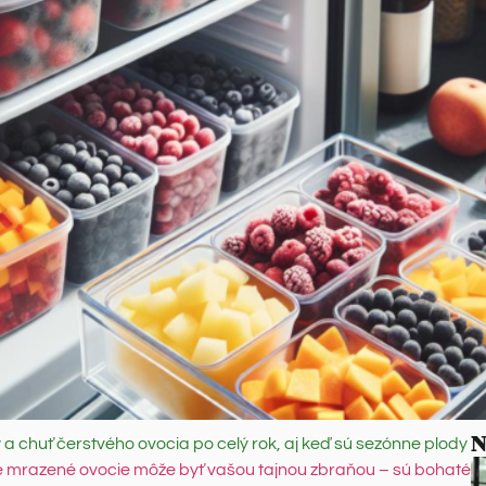
N
 a chuť čerstvého ovocia po celý rok, aj keď sú sezónne plody
 mrazené ovocie môže byť vašou tajnou zbraňou – sú bohaté