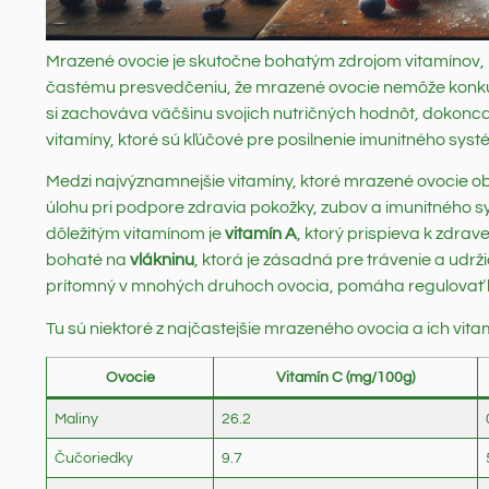
Mrazené ovocie je skutočne bohatým zdrojom vitamínov, 
častému presvedčeniu, že mrazené ovocie nemôže konku
si zachováva väčšinu svojich nutričných hodnôt, dokon
vitamíny, ktoré sú kľúčové pre posilnenie imunitného sys
Medzi najvýznamnejšie vitamíny, ktoré mrazené ovocie ob
úlohu pri podpore zdravia pokožky, zubov a imunitného 
dôležitým vitamínom je
vitamín A
, ktorý prispieva k zdra
bohaté na
vlákninu
, ktorá je zásadná pre trávenie a udrži
prítomný v mnohých druhoch ovocia, pomáha regulovať kr
Tu sú niektoré z najčastejšie mrazeného ovocia a ich vitam
Ovocie
Vitamín C (mg/100g)
Maliny
26.2
Čučoriedky
9.7