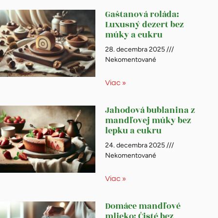
Gaštanová roláda:
Luxusný dezert bez
múky a cukru
28. decembra 2025
Nekomentované
Viac »
Jahodová bublanina z
mandľovej múky bez
lepku a cukru
24. decembra 2025
Nekomentované
Viac »
Domáce mandľové
mlieko: Čisté bez