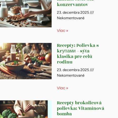
konzervantov
23. decembra 2025
Nekomentované
Viac »
Recepty: Polievka s
krупами – sýta
klasika pre celú
rodinu
23. decembra 2025
Nekomentované
Viac »
Recepty brokolicová
polievka: Vitamínová
bomba