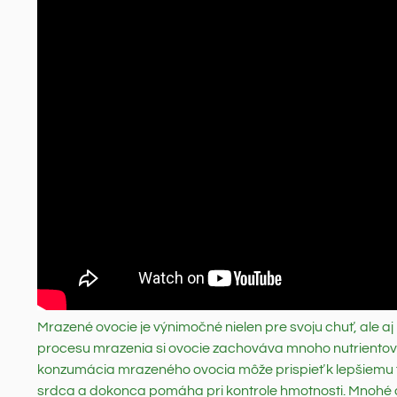
Mrazené ovocie je výnimočné nielen pre svoju chuť, ale 
procesu mrazenia si ovocie zachováva mnoho nutrientov,
konzumácia mrazeného ovocia môže prispieť k lepšiemu f
srdca a dokonca pomáha pri kontrole hmotnosti. Mnohé dr