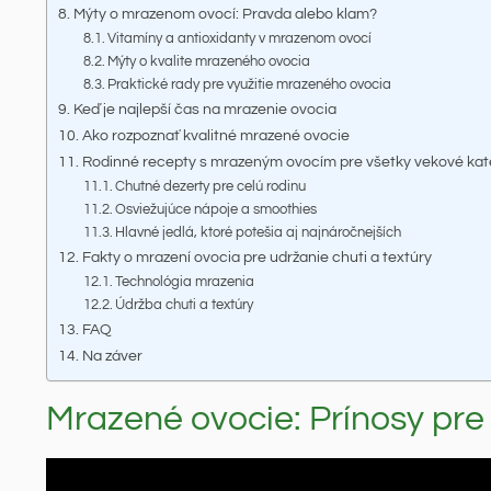
Mýty o mrazenom ovocí: Pravda alebo klam?
Vitamíny a antioxidanty v mrazenom ovocí
Mýty o kvalite mrazeného ovocia
Praktické rady pre využitie mrazeného ovocia
Keď je najlepší čas na mrazenie ovocia
Ako rozpoznať kvalitné mrazené ovocie
Rodinné recepty s mrazeným ovocím pre všetky vekové kat
Chutné dezerty pre celú rodinu
Osviežujúce nápoje a smoothies
Hlavné jedlá, ktoré potešia aj najnáročnejších
Fakty o mrazení ovocia pre udržanie chuti a textúry
Technológia mrazenia
Údržba chuti a textúry
FAQ
Na záver
Mrazené ovocie: Prínosy pre