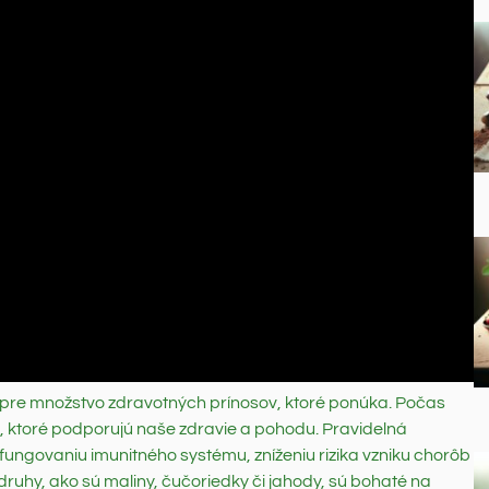
aj pre množstvo zdravotných prínosov, ktoré ponúka. Počas
 ktoré podporujú naše zdravie a pohodu. Pravidelná
ungovaniu imunitného systému, zníženiu rizika vzniku chorôb
uhy, ako sú maliny, čučoriedky či jahody, sú bohaté na