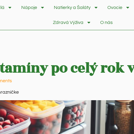
lá
Nápoje
Natierky a Šaláty
Ovocie
Zdravá Výživa
O nás
itamíny po celý rok
ments
mrazničke