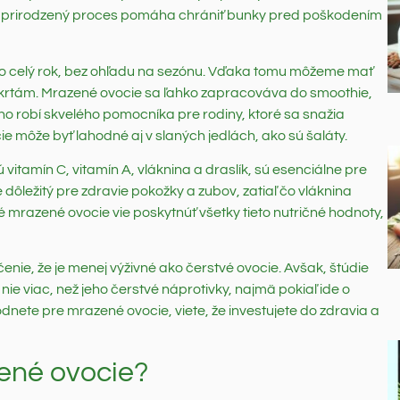
Tento prirodzený proces pomáha chrániť bunky pred poškodením
po celý rok, bez ohľadu na sezónu. Vďaka tomu môžeme mať
aškrtám. Mrazené ovocie sa ľahko zapracováva do smoothie,
ho robí skvelého pomocníka pre rodiny, ktoré sa snažia
e môže byť lahodné aj v slaných jedlách, ako sú šaláty.
itamín C, vitamín A, vláknina a draslík, sú esenciálne pre
dôležitý pre zdravie pokožky a zubov, zatiaľ čo vláknina
né mrazené ovocie vie poskytnúť všetky tieto nutričné hodnoty,
e, že je menej výživné ako čerstvé ovocie. Avšak, štúdie
ie viac, než jeho čerstvé náprotivky, najmä pokiaľ ide o
nete pre mrazené ovocie, viete, že investujete do zdravia a
ené ovocie?