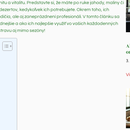
tu a vitalitu. Predstavte si, že máte po ruke jahody, maliny či
ezertov, kedykoľvek ich potrebujete. Okrem toho, ich
dičia, ale aj zaneprázdnení profesionáli. V tomto článku sa
dnejšie a ako ich najlepšie využiť vo vašich každodenných
stravu aj mimo sezóny!
A
o
3
V