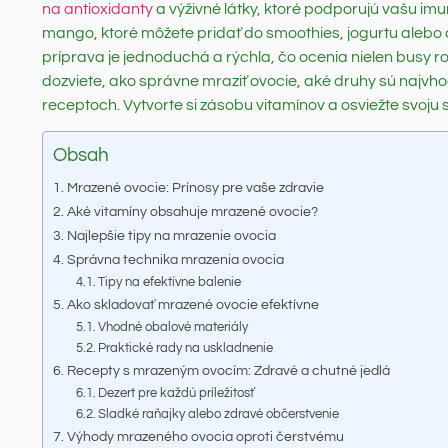
na antioxidanty
a výživné látky, ktoré podporujú vašu imuni
mango, ktoré môžete pridať do smoothies, jogurtu alebo d
príprava je jednoduchá a rýchla, čo ocenia nielen busy ro
dozviete, ako správne mraziť ovocie, aké druhy sú najvho
receptoch. Vytvorte si zásobu vitamínov a osviežte svoju 
Obsah
Mrazené ovocie: Prínosy pre vaše zdravie
Aké vitamíny obsahuje mrazené ovocie?
Najlepšie tipy na mrazenie ovocia
Správna technika mrazenia ovocia
Tipy na efektívne balenie
Ako skladovať mrazené ovocie efektívne
Vhodné obalové materiály
Praktické rady na uskladnenie
Recepty s mrazeným ovocím: Zdravé a chutné jedlá
Dezert pre každú príležitosť
Sladké raňajky alebo zdravé občerstvenie
Výhody mrazeného ovocia oproti čerstvému