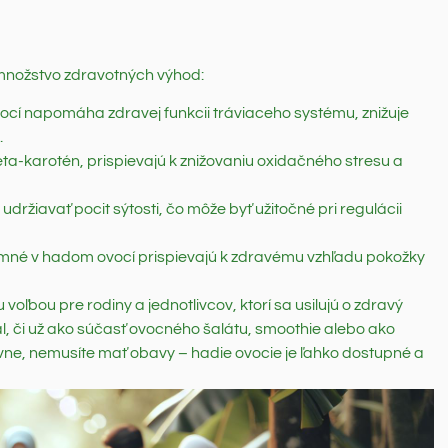
množstvo zdravotných výhod:
cí napomáha zdravej funkcii tráviaceho systému, znižuje
.
ta-karotén, prispievajú k znižovaniu oxidačného stresu a
ržiavať pocit sýtosti, čo môže byť užitočné pri regulácii
omné v hadom ovocí prispievajú k zdravému vzhľadu pokožky
voľbou pre rodiny a jednotlivcov, ktorí sa usilujú o zdravý
ál, či už ako súčasť ovocného šalátu, smoothie alebo ako
avne, nemusíte mať obavy – hadie ovocie je ľahko dostupné a