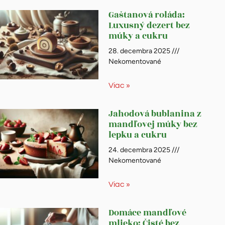
Gaštanová roláda:
Luxusný dezert bez
múky a cukru
28. decembra 2025
Nekomentované
Viac »
Jahodová bublanina z
mandľovej múky bez
lepku a cukru
24. decembra 2025
Nekomentované
Viac »
Domáce mandľové
mlieko: Čisté bez