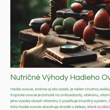
Nutričné Výhody Hadieho Ov
Hadie ovocie, známe aj ako salak, je nielen chutnou exkluz
tropické ovocie je bohaté na antioxidanty, vlákninu, vita
jeho vysoký obsah vitamínu C posilňuje imunitný systém,
toho hadie ovocie obsahuje draslík a železo,
ktoré sú kľú