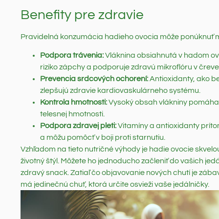
Benefity pre zdravie
Pravidelná konzumácia hadieho ovocia môže ponúknuť 
Podpora trávenia:
Vláknina obsiahnutá v hadom ovo
riziko zápchy a podporuje zdravú mikroflóru v čreve
Prevencia srdcových ochorení:
Antioxidanty, ako be
zlepšujú zdravie kardiovaskulárneho systému.
Kontrola hmotnosti:
Vysoký obsah vlákniny pomáha ud
telesnej hmotnosti.
Podpora zdravej pleti:
Vitamíny a antioxidanty prít
a môžu pomôcť v boji proti starnutiu.
Vzhľadom na tieto nutričné výhody je hadie ovocie skvelou 
životný štýl. Môžete ho jednoducho začleniť do vašich jed
zdravý snack. Zatiaľ čo objavovanie nových chutí je záb
má jedinečnú chuť, ktorá určite osvieži vaše jedálničky.