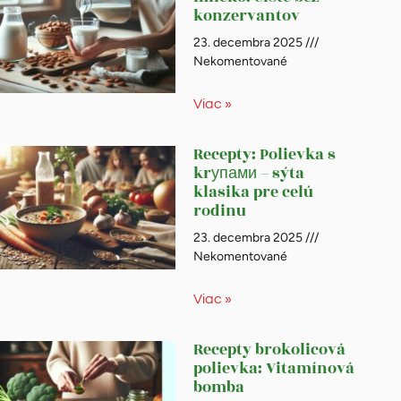
konzervantov
23. decembra 2025
Nekomentované
Viac »
Recepty: Polievka s
krупами – sýta
klasika pre celú
rodinu
23. decembra 2025
Nekomentované
Viac »
Recepty brokolicová
polievka: Vitamínová
bomba