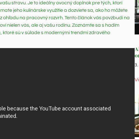
ašu stravu. Je to ideálny ovocný doplnok pre tých, ktorí
mate jeho kulinárske využitie a dozviete sa, ako ho môžete
ohľadu na pracovný rozvrh. Tento článok vás povzbudí na
oví nielen vás, ale aj vašu rodinu. Zoznámte sa s hadím
á, ktoré sú v súlade s modernými trendmi zdravého
A
o
3
V