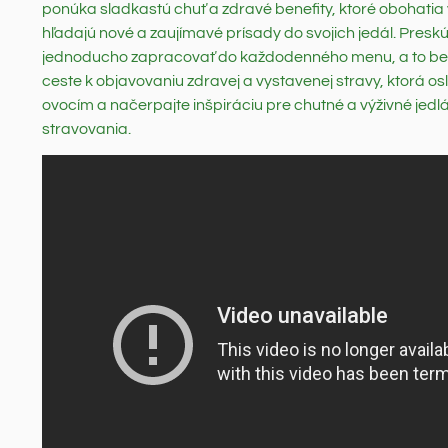
ponúka sladkastú chuť a zdravé benefity, ktoré obohatia v
hľadajú nové a zaujímavé prísady do svojich jedál. Preskú
jednoducho zapracovať do každodenného menu, a to bez 
ceste k objavovaniu zdravej a vystavenej stravy, ktorá osl
ovocím a načerpajte inšpiráciu pre chutné a výživné jedl
stravovania.