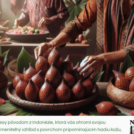
N
atesy pôvodom z Indonézie, ktorá vás ohromí svojou
zameniteľný vzhľad s povrchom pripomínajúcim hadiu kožu,