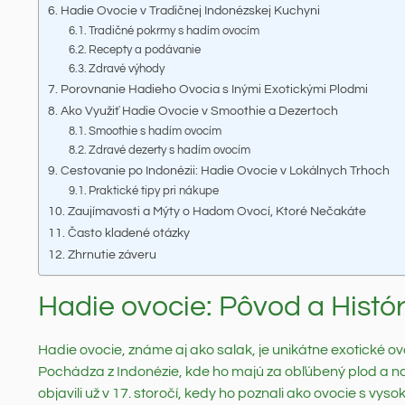
Hadie Ovocie v Tradičnej Indonézskej Kuchyni
Tradičné pokrmy s hadím ovocím
Recepty a podávanie
Zdravé výhody
Porovnanie Hadieho Ovocia s Inými Exotickými Plodmi
Ako Využiť Hadie Ovocie v Smoothie a Dezertoch
Smoothie s hadím ovocím
Zdravé dezerty s hadím ovocím
Cestovanie po Indonézii: Hadie Ovocie v Lokálnych Trhoch
Praktické tipy pri nákupe
Zaujímavosti a Mýty o Hadom Ovocí, Ktoré Nečakáte
Často kladené otázky
Zhrnutie záveru
Hadie ovocie: Pôvod a Histór
Hadie ovocie, známe aj ako salak, je unikátne exotické ov
Pochádza z Indonézie, kde ho majú za obľúbený plod a na
objavili už v 17. storočí, kedy ho poznali ako ovocie s vys