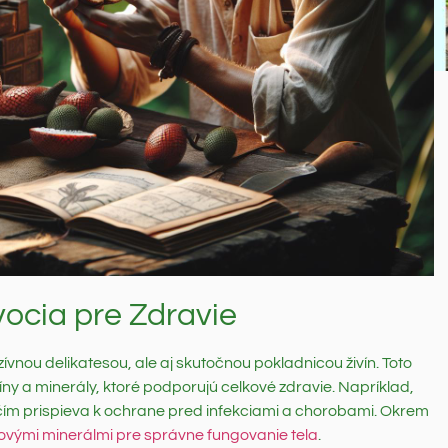
ocia pre Zdravie
ívnou delikatesou, ale aj skutočnou pokladnicou živín. Toto
míny a minerály, ktoré podporujú celkové zdravie. Napríklad,
 čím prispieva k ochrane pred infekciami a chorobami. Okrem
čovými minerálmi pre správne fungovanie tela
.