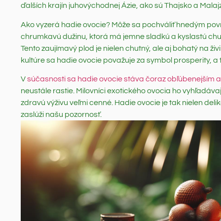
ďalších krajín juhovýchodnej Ázie, ako sú Thajsko a Malaj
Ako vyzerá hadie ovocie? Môže sa pochváliť hnedým povrc
chrumkavú dužinu, ktorá má jemne sladkú a kyslastú chuť
Tento zaujímavý plod je nielen chutný, ale aj bohatý na živi
kultúre sa hadie ovocie považuje za symbol prosperity, a 
V
súčasnosti sa hadie ovocie stáva čoraz obľúbenejším a
neustále rastie. Milovníci exotického ovocia ho vyhľadáva
zdravú výživu veľmi cenné. Hadie ovocie je tak nielen delikat
zaslúži našu pozornosť.