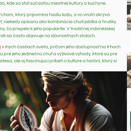
zia, kde sa stal súčasťou miestnej kultúry a kuchyne.
hom, ktorý pripomína hadiu kožu, a vo vnútri skrýva
, niekedy opísanú ako kombinácia chutí jablka a hrušky.
ny, čo prispelo k jeho popularite. V tradičnej indonézskej
tak sa často objavuje na slávnostných stoloch.
j
v iných častiach sveta, pričom jeho dostupnosť na trhoch
jú pre jeho jedinečnú chuť a výživové výhody, ktoré sú pre
esa, ale aj fascinujúci príbeh o kultúre a histórii, ktorý si