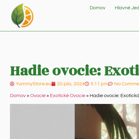
Domov
Hlavné Jed
Hadie ovocie: Exot
YummyStore.eu
20 júla, 2024
5:11 pm
No Comme
Domov
»
Ovocie
»
Exotické Ovocie
»
Hadie ovocie: Exotická