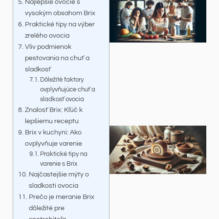
Najlepšie ovocie s
vysokým obsahom Brix
Praktické tipy na výber
zrelého ovocia
Vliv podmienok
pestovania na chuť a
sladkosť
Dôležité faktory
ovplyvňujúce chuť a
sladkosť ovocia
Znalosť Brix: Kľúč k
lepšiemu receptu
Brix v kuchyni: Ako
ovplyvňuje varenie
Praktické tipy na
varenie s Brix
Najčastejšie mýty o
sladkosti ovocia
Prečo je meranie Brix
dôležité pre