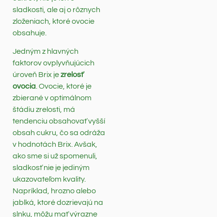
sladkosti, ale aj o rôznych
zloženiach, ktoré ovocie
obsahuje.
Jedným z hlavných
faktorov ovplyvňujúcich
úroveň Brix je
zrelosť
ovocia
. Ovocie, ktoré je
zbierané v optimálnom
štádiu zrelosti, má
tendenciu obsahovať vyšší
obsah cukru, čo sa odráža
v hodnotách Brix. Avšak,
ako sme si už spomenuli,
sladkosť nie je jediným
ukazovateľom kvality.
Napríklad, hrozno alebo
jablká, ktoré dozrievajú na
slnku, môžu mať výrazne