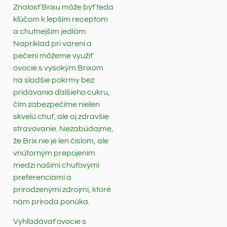
Znalosť Brixu môže byť teda
kľúčom k lepším receptom
a chutnejším jedlám.
Napríklad pri varení a
pečení môžeme využiť
ovocie s vysokým Brixom
na sladšie pokrmy bez
pridávania ďalšieho cukru,
čím zabezpečíme nielen
skvelú chuť, ale aj zdravšie
stravovanie. Nezabúdajme,
že Brix nie je len číslom, ale
vnútorným prepojením
medzi našimi chuťovými
preferenciami a
prirodzenými zdrojmi, ktoré
nám príroda ponúka.
Vyhľadávať ovocie s