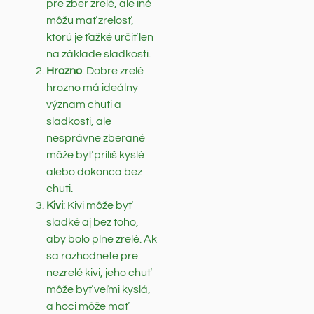
pre zber zrelé, ale iné
môžu mať zrelosť,
ktorú je ťažké určiť len
na základe sladkosti.
Hrozno
: Dobre zrelé
hrozno má ideálny
význam chuti a
sladkosti, ale
nesprávne zberané
môže byť príliš kyslé
alebo dokonca bez
chuti.
Kivi
: Kivi môže byť
sladké aj bez toho,
aby bolo plne zrelé. Ak
sa rozhodnete pre
nezrelé kivi, jeho chuť
môže byť veľmi kyslá,
a hoci môže mať