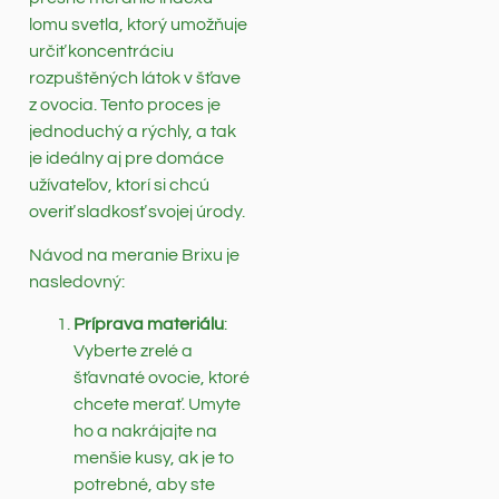
lomu svetla, ktorý umožňuje
určiť koncentráciu
rozpuštěných látok v šťave
z ovocia. Tento proces je
jednoduchý a rýchly, a tak
je ideálny aj pre domáce
užívateľov, ktorí si chcú
overiť sladkosť svojej úrody.
Návod na meranie Brixu je
nasledovný:
Príprava materiálu
:
Vyberte zrelé a
šťavnaté ovocie, ktoré
chcete merať. Umyte
ho a nakrájajte na
menšie kusy, ak je to
potrebné, aby ste