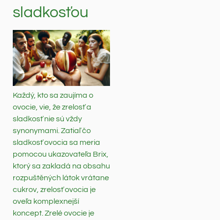
sladkosťou
Každý, kto sa zaujíma o
ovocie, vie, že zrelosť a
sladkosť nie sú vždy
synonymami. Zatiaľ čo
sladkosť ovocia sa meria
pomocou ukazovateľa Brix,
ktorý sa zakladá na obsahu
rozpuštěných látok vrátane
cukrov, zrelosť ovocia je
oveľa komplexnejší
koncept. Zrelé ovocie je