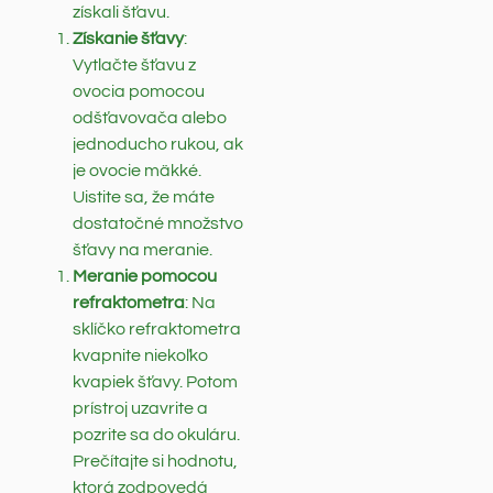
získali šťavu.
Získanie šťavy
:
Vytlačte šťavu z
ovocia pomocou
odšťavovača alebo
jednoducho rukou, ak
je ovocie mäkké.
Uistite sa, že máte
dostatočné množstvo
šťavy na meranie.
Meranie pomocou
refraktometra
: Na
sklíčko refraktometra
kvapnite niekoľko
kvapiek šťavy. Potom
prístroj uzavrite a
pozrite sa do okuláru.
Prečítajte si hodnotu,
ktorá zodpovedá