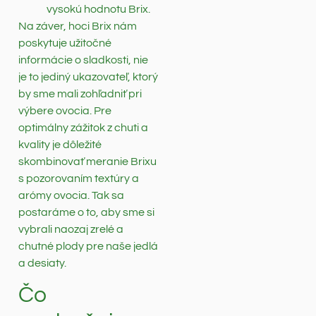
vysokú hodnotu Brix.
Na záver, hoci Brix nám
poskytuje užitočné
informácie o sladkosti, nie
je to jediný ukazovateľ, ktorý
by sme mali zohľadniť pri
výbere ovocia. Pre
optimálny zážitok z chuti a
kvality je dôležité
skombinovať meranie Brixu
s pozorovaním textúry a
arómy ovocia. Tak sa
postaráme o to, aby sme si
vybrali naozaj zrelé a
chutné plody pre naše jedlá
a desiaty.
Čo