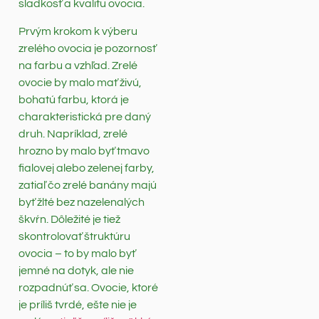
sladkosť a kvalitu ovocia.
Prvým krokom k výberu
zrelého ovocia je pozornosť
na farbu a vzhľad. Zrelé
ovocie by malo mať živú,
bohatú farbu, ktorá je
charakteristická pre daný
druh. Napríklad, zrelé
hrozno by malo byť tmavo
fialovej alebo zelenej farby,
zatiaľ čo zrelé banány majú
byť žlté bez nazelenalých
škvŕn. Dôležité je tiež
skontrolovať štruktúru
ovocia – to by malo byť
jemné na dotyk, ale nie
rozpadnúť sa. Ovocie, ktoré
je príliš tvrdé, ešte nie je