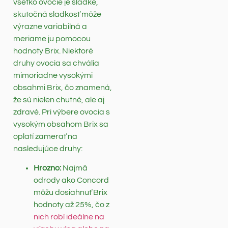
všetko ovocie je sladké,
skutočná sladkosť môže
výrazne variabilná a
meriame ju pomocou
hodnoty Brix. Niektoré
druhy ovocia sa chvália
mimoriadne vysokými
obsahmi Brix, čo znamená,
že sú nielen chutné, ale aj
zdravé. Pri výbere ovocia s
vysokým obsahom Brix sa
oplatí zamerať na
nasledujúce druhy:
Hrozno:
Najmä
odrody ako Concord
môžu dosiahnuť Brix
hodnoty až 25%, čo z
nich robí ideálne na