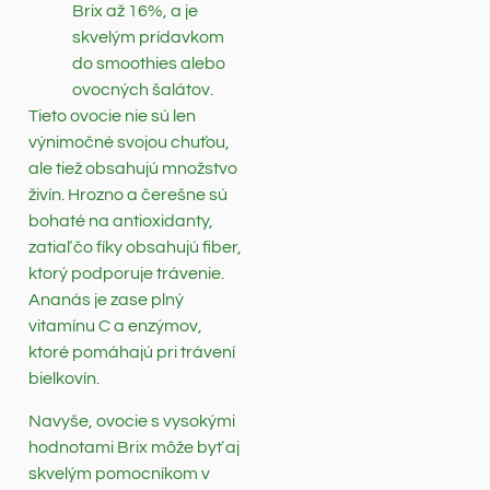
Brix až 16%, a je
skvelým prídavkom
do smoothies alebo
ovocných šalátov.
Tieto ovocie nie sú len
výnimočné svojou chuťou,
ale tiež obsahujú množstvo
živín. Hrozno a čerešne sú
bohaté na antioxidanty,
zatiaľ čo fíky obsahujú fiber,
ktorý podporuje trávenie.
Ananás je zase plný
vitamínu C a enzýmov,
ktoré pomáhajú pri trávení
bielkovín.
Navyše, ovocie s vysokými
hodnotami Brix môže byť aj
skvelým pomocníkom v