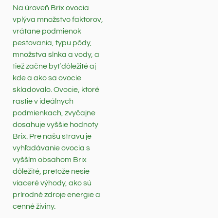
Na úroveň Brix ovocia
vplýva množstvo faktorov,
vrátane podmienok
pestovania, typu pôdy,
množstva slnka a vody, a
tiež začne byť dôležité aj
kde a ako sa ovocie
skladovalo. Ovocie, ktoré
rastie v ideálnych
podmienkach, zvyčajne
dosahuje vyššie hodnoty
Brix. Pre našu stravu je
vyhľadávanie ovocia s
vyšším obsahom Brix
dôležité, pretože nesie
viaceré výhody, ako sú
prírodné zdroje energie a
cenné živiny.