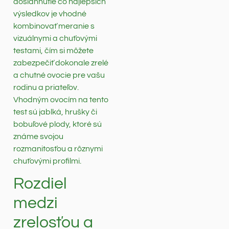
dosiahnutie čo najlepších
výsledkov je vhodné
kombinovať meranie s
vizuálnymi a chuťovými
testami, čím si môžete
zabezpečiť dokonale zrelé
a chutné ovocie pre vašu
rodinu a priateľov.
Vhodným ovocím na tento
test sú jablká, hrušky či
bobuľové plody, ktoré sú
známe svojou
rozmanitosťou a rôznymi
chuťovými profilmi.
Rozdiel
medzi
zrelosťou a