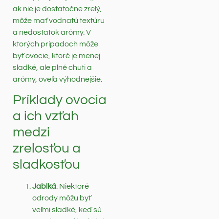
ak nie je dostatočne zrelý,
môže mať vodnatú textúru
a nedostatok arómy. V
ktorých prípadoch môže
byť ovocie, ktoré je menej
sladké, ale plné chuti a
arómy, oveľa výhodnejšie.
Príklady ovocia
a ich vzťah
medzi
zrelosťou a
sladkosťou
Jablká
: Niektoré
odrody môžu byť
veľmi sladké, keď sú