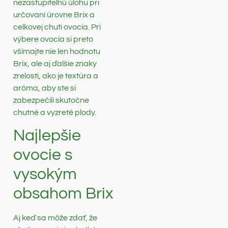
nezastupiteľnú úlohu pri
určovaní úrovne Brix a
celkovej chuti ovocia. Pri
výbere ovocia si preto
všímajte nie len hodnotu
Brix, ale aj ďalšie znaky
zrelosti, ako je textúra a
aróma, aby ste si
zabezpečili skutočne
chutné a vyzreté plody.
Najlepšie
ovocie s
vysokým
obsahom Brix
Aj keď sa môže zdať, že