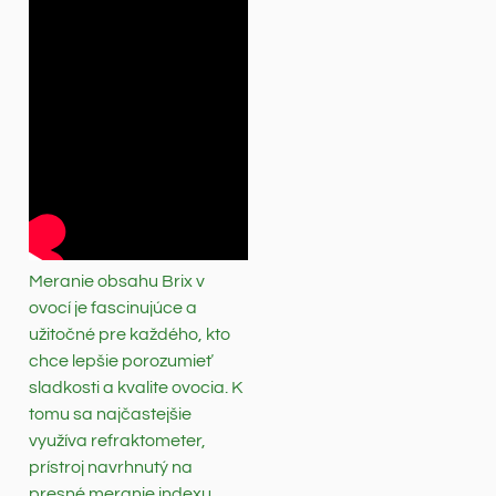
Meranie obsahu Brix v
ovocí je fascinujúce a
užitočné pre každého, kto
chce lepšie porozumieť
sladkosti a kvalite ovocia. K
tomu sa najčastejšie
využíva refraktometer,
prístroj navrhnutý na
presné meranie indexu