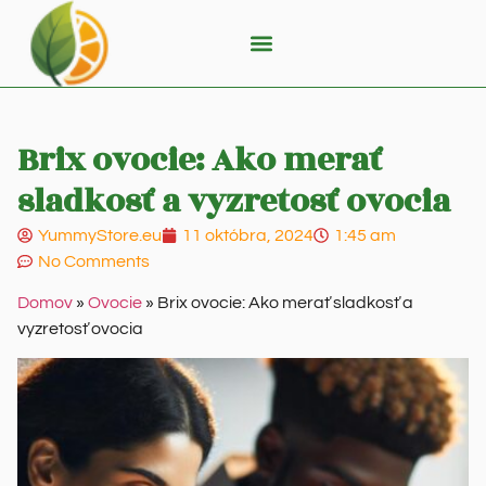
Brix ovocie: Ako merať
sladkosť a vyzretosť ovocia
YummyStore.eu
11 októbra, 2024
1:45 am
No Comments
Domov
»
Ovocie
»
Brix ovocie: Ako merať sladkosť a
vyzretosť ovocia