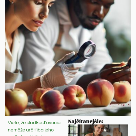
Najčítanejšie:
Viete, že sladkosť ovocia
nemôže určiť iba jeho