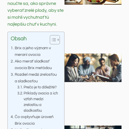
naučte sa, ako správne
vyberať zrelé plody, aby ste
si mohli vychutnať tú
najlepšiu chuť v kuchyni.
Obsah
Brix a jeho význam v
meraní ovocia
Ako merať sladkosť
ovocia Brix metódou
Rozdiel medzi zrelosťou
a sladkosťou
Prečo je to dôležité?
Príklady ovocia a ich
vzťah medzi
zrelosťou a
sladkosťou
Čo ovplyvňuje úroveň
Brix ovocia