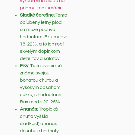
výrobu vína alebo na
priamu konzumáciu
.
Sladké čerešne:
Tento
obľúbený letný plod
sa môže pochváliť
hodnotami Brix medzi
18-22%, a to ich robí
skvelým doplnkom
dezertov a šalátov.
Fíky:
Tieto ovocie sú
známe svojou
bohatou chuťou a
vysokým obsahom
cukru, s hodnotami
Brix medzi 20-25%.
Ananás:
Tropická
chuť a vyššia
sladkosť, ananás
dosahuje hodnoty