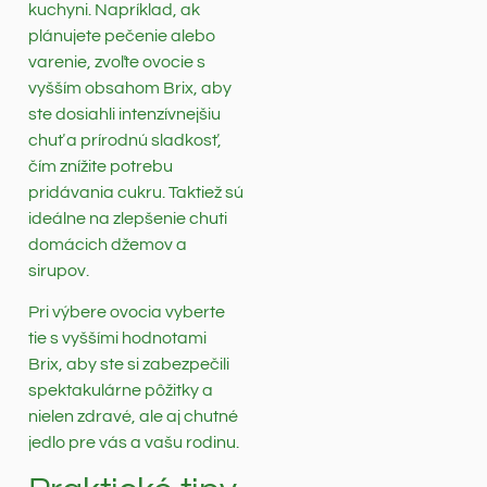
kuchyni. Napríklad, ak
plánujete pečenie alebo
varenie, zvoľte ovocie s
vyšším obsahom Brix, aby
ste dosiahli intenzívnejšiu
chuť a prírodnú sladkosť,
čím znížite potrebu
pridávania cukru. Taktiež sú
ideálne na zlepšenie chuti
domácich džemov a
sirupov.
Pri výbere ovocia vyberte
tie s vyššími hodnotami
Brix, aby ste si zabezpečili
spektakulárne pôžitky a
nielen zdravé, ale aj chutné
jedlo pre vás a vašu rodinu.