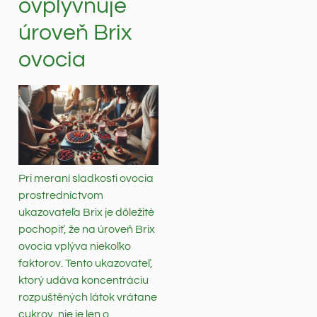
ovplyvňuje
úroveň Brix
ovocia
Pri meraní sladkosti ovocia
prostredníctvom
ukazovateľa Brix je dôležité
pochopiť, že na úroveň Brix
ovocia vplýva niekoľko
faktorov. Tento ukazovateľ,
ktorý udáva koncentráciu
rozpuštěných látok vrátane
cukrov, nie je len o