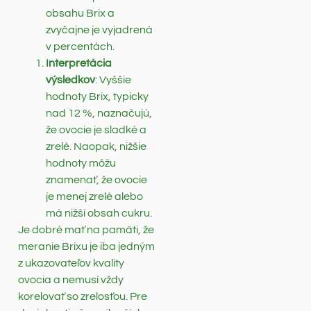
obsahu Brix a
zvyčajne je vyjadrená
v percentách.
Interpretácia
výsledkov
: Vyššie
hodnoty Brix, typicky
nad 12 %, naznačujú,
že ovocie je sladké a
zrelé. Naopak, nižšie
hodnoty môžu
znamenať, že ovocie
je menej zrelé alebo
má nižší obsah cukru.
Je dobré mať na pamäti, že
meranie Brixu je iba jedným
z ukazovateľov kvality
ovocia a nemusí vždy
korelovať so zrelosťou. Pre