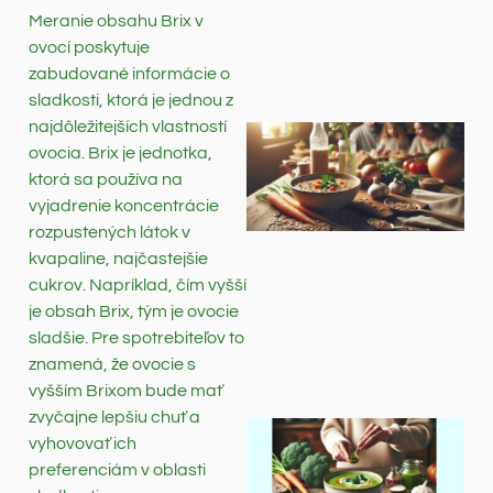
Meranie obsahu Brix v
ovocí poskytuje
zabudované informácie o
sladkosti, ktorá je jednou z
najdôležitejších vlastností
ovocia. Brix je jednotka,
ktorá sa používa na
vyjadrenie koncentrácie
rozpustených látok v
kvapaline, najčastejšie
cukrov. Napríklad, čím vyšší
je obsah Brix, tým je ovocie
sladšie. Pre spotrebiteľov to
znamená, že ovocie s
vyšším Brixom bude mať
zvyčajne lepšiu chuť a
vyhovovať ich
preferenciám v oblasti