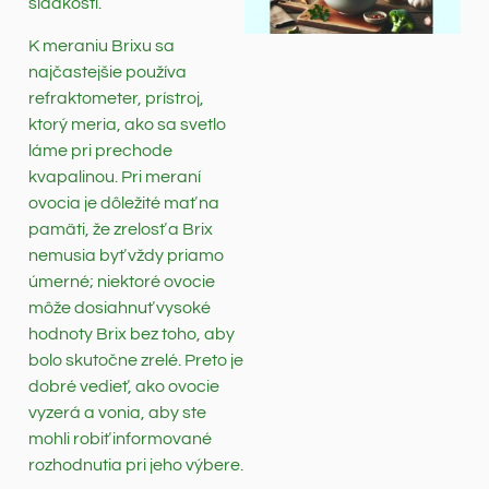
sladkosti.
K meraniu Brixu sa
najčastejšie používa
refraktometer, prístroj,
ktorý meria, ako sa svetlo
láme pri prechode
kvapalinou. Pri meraní
ovocia je dôležité mať na
pamäti, že zrelosť a Brix
nemusia byť vždy priamo
úmerné; niektoré ovocie
môže dosiahnuť vysoké
hodnoty Brix bez toho, aby
bolo skutočne zrelé. Preto je
dobré vedieť, ako ovocie
vyzerá a vonia, aby ste
mohli robiť informované
rozhodnutia pri jeho výbere.