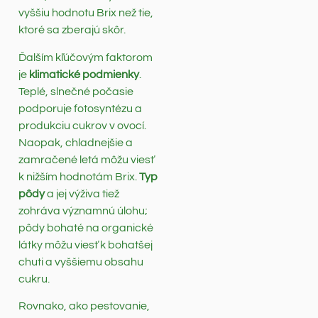
vyššiu hodnotu Brix než tie,
ktoré sa zberajú skôr.
Ďalším kľúčovým faktorom
je
klimatické podmienky
.
Teplé, slnečné počasie
podporuje fotosyntézu a
produkciu cukrov v ovocí.
Naopak, chladnejšie a
zamračené letá môžu viesť
k nižším hodnotám Brix.
Typ
pôdy
a jej výživa tiež
zohráva významnú úlohu;
pôdy bohaté na organické
látky môžu viesť k bohatšej
chuti a vyššiemu obsahu
cukru.
Rovnako, ako pestovanie,