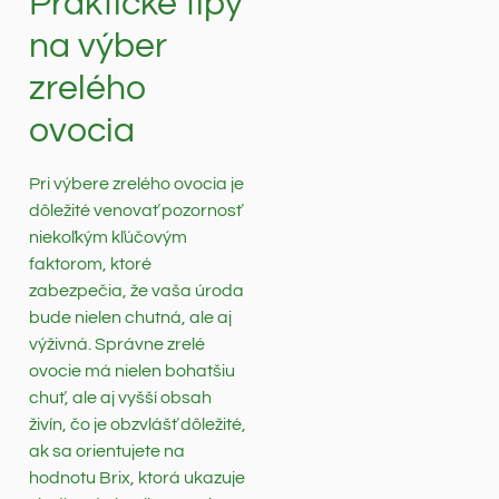
Praktické tipy
na výber
zrelého
ovocia
Pri výbere zrelého ovocia je
dôležité venovať pozornosť
niekoľkým kľúčovým
faktorom, ktoré
zabezpečia, že vaša úroda
bude nielen chutná, ale aj
výživná. Správne zrelé
ovocie má nielen bohatšiu
chuť, ale aj vyšší obsah
živín, čo je obzvlášť dôležité,
ak sa orientujete na
hodnotu Brix, ktorá ukazuje