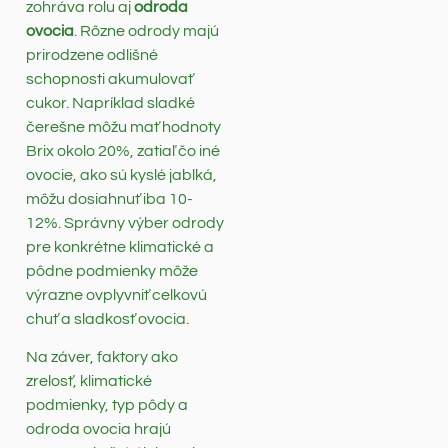
zohráva rolu aj
odroda
ovocia
. Rôzne odrody majú
prirodzene odlišné
schopnosti akumulovať
cukor. Napríklad sladké
čerešne môžu mať hodnoty
Brix okolo 20%, zatiaľ čo iné
ovocie, ako sú kyslé jablká,
môžu dosiahnuť iba 10-
12%. Správny výber odrody
pre konkrétne klimatické a
pôdne podmienky môže
výrazne ovplyvniť celkovú
chuť a sladkosť ovocia.
Na záver, faktory ako
zrelosť, klimatické
podmienky, typ pôdy a
odroda ovocia hrajú