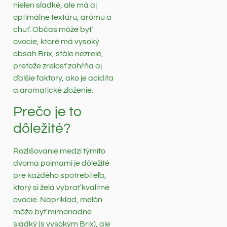
nielen sladké, ale má aj
optimálne textúru, arómu a
chuť. Občas môže byť
ovocie, ktoré má vysoký
obsah Brix, stále nezrelé,
pretože zrelosť zahŕňa aj
ďalšie faktory, ako je acidita
a aromatické zloženie.
Prečo je to
dôležité?
Rozlišovanie medzi týmito
dvoma pojmami je dôležité
pre každého spotrebiteľa,
ktorý si želá vybrať kvalitné
ovocie. Napríklad, melón
môže byť mimoriadne
sladký (s vysokým Brix), ale