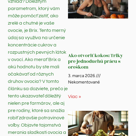
vzhľad? Dôležitým
parametrom, ktorý vám
môže pomôcť zistiť, ako
zrelé a chutné je vaše
ovocie, je Brix. Tento merný
údaj sa využíva na určenie
koncentrácie cukrov a
rozpustných pevných látok
Ako otvoriť kokos: Triky
v ovocí. Ako merať Brix a
pre jednoduchú prácu s
oreškom
akú hodnotu by ste mali
očakávať od rôznych
3. marca 2026
druhov ovocia? V tomto
Nekomentované
článku sa dozviete, prečo je
tento ukazovateľ dôležitý
Viac »
nielen pre farmárov, ale aj
pre rodiny, ktoré sa snažia
robiť zdravšie potravinové
voľby. Objavte tajomstvá
merania sladkosti ovocia a