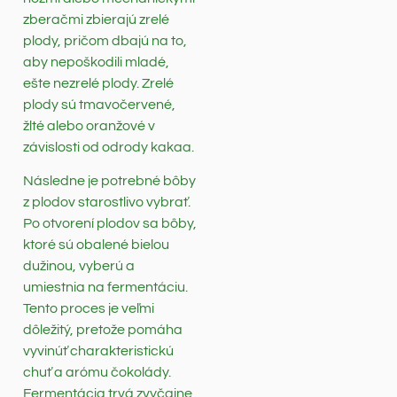
zberačmi zbierajú zrelé
plody, pričom dbajú na to,
aby nepoškodili mladé,
ešte nezrelé plody. Zrelé
plody sú tmavočervené,
žlté alebo oranžové v
závislosti od odrody kakaa.
Následne je potrebné bôby
z plodov starostlivo vybrať.
Po otvorení plodov sa bôby,
ktoré sú obalené bielou
dužinou, vyberú a
umiestnia na fermentáciu.
Tento proces je veľmi
dôležitý, pretože pomáha
vyvinúť charakteristickú
chuť a arómu čokolády.
Fermentácia trvá zvyčajne