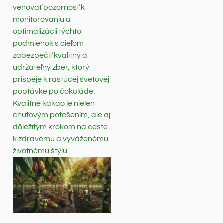
venovať pozornosť k
monitorovaniu a
optimalizácii týchto
podmienok s cieľom
zabezpečiť kvalitný a
udržateľný zber, ktorý
prispeje k rastúcej svetovej
poptávke po čokoláde.
Kvalitné kakao je nielen
chuťovým potešením, ale aj
dôležitým krokom na ceste
k zdravému a vyváženému
životnému štýlu.