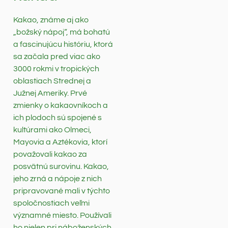
Kakao, známe aj ako
„božský nápoj“, má bohatú
a fascinujúcu históriu, ktorá
sa začala pred viac ako
3000 rokmi v tropických
oblastiach Strednej a
Južnej Ameriky. Prvé
zmienky o kakaovníkoch a
ich plodoch sú spojené s
kultúrami ako Olmeci,
Mayovia a Aztékovia, ktorí
považovali kakao za
posvätnú surovinu. Kakao,
jeho zrná a nápoje z nich
pripravované mali v týchto
spoločnostiach veľmi
významné miesto. Používali
ho nielen pri náboženských