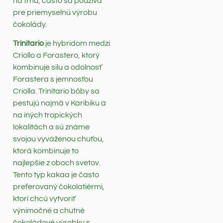
na trhu, často sa používa
pre priemyselnú výrobu
čokolády.
Trinitario
je hybridom medzi
Criollo a Forastero, ktorý
kombinuje silu a odolnosť
Forastera s jemnosťou
Criolla. Trinitario bôby sa
pestujú najmä v Karibiku a
na iných tropických
lokalitách a sú známe
svojou vyváženou chuťou,
ktorá kombinuje to
najlepšie z oboch svetov.
Tento typ kakaa je často
preferovaný čokolatiérmi,
ktorí chcú vytvoriť
výnimočné a chutné
čokoládové výrobky s