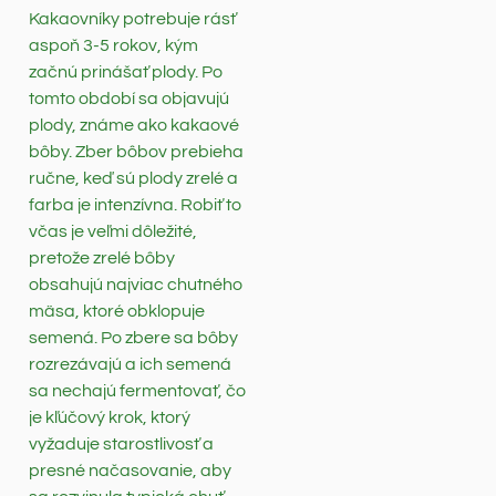
Kakaovníky potrebuje rásť
aspoň 3-5 rokov, kým
začnú prinášať plody. Po
tomto období sa objavujú
plody, známe ako kakaové
bôby. Zber bôbov prebieha
ručne, keď sú plody zrelé a
farba je intenzívna. Robiť to
včas je veľmi dôležité,
pretože zrelé bôby
obsahujú najviac chutného
mäsa, ktoré obklopuje
semená. Po zbere sa bôby
rozrezávajú a ich semená
sa nechajú fermentovať, čo
je kľúčový krok, ktorý
vyžaduje starostlivosť a
presné načasovanie, aby