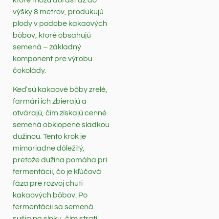
ktoré môžu dorásť až do
výšky 8 metrov, produkujú
plody v podobe kakaových
bôbov, ktoré obsahujú
semená – základný
komponent pre výrobu
čokolády.
Keď sú kakaové bôby zrelé,
farmári ich zbierajú a
otvárajú, čím získajú cenné
semená obklopené sladkou
dužinou. Tento krok je
mimoriadne dôležitý,
pretože dužina pomáha pri
fermentácii, čo je kľúčová
fáza pre rozvoj chuti
kakaových bôbov. Po
fermentácii sa semená
sušia na slnku, čím stratí