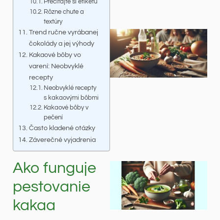
Prečítajte si etiketu
Rôzne chute a
textúry
Trend ručne vyrábanej
čokolády a jej výhody
Kakaové bôby vo
varení: Neobvyklé
recepty
Neobvyklé recepty
s kakaovými bôbmi
Kakaové bôby v
pečení
Často kladené otázky
Záverečné vyjadrenia
Ako funguje
pestovanie
kakaa