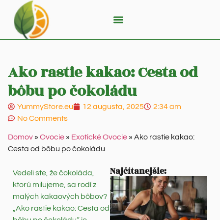
Ako rastie kakao: Cesta od
bôbu po čokoládu
YummyStore.eu
12 augusta, 2025
2:34 am
No Comments
Domov
»
Ovocie
»
Exotické Ovocie
»
Ako rastie kakao:
Cesta od bôbu po čokoládu
Najčítanejšie:
Vedeli ste, že čokoláda,
ktorú milujeme, sa rodí z
malých kakaových bôbov?
„Ako rastie kakao: Cesta od
bôbu po čokoládu“ je