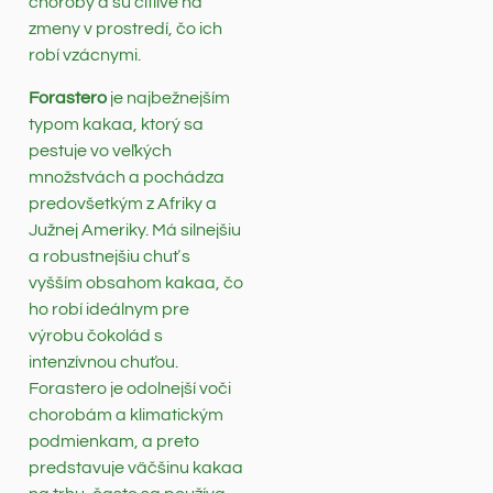
choroby a sú citlivé na
zmeny v prostredí, čo ich
robí vzácnymi.
Forastero
je najbežnejším
typom kakaa, ktorý sa
pestuje vo veľkých
množstvách a pochádza
predovšetkým z Afriky a
Južnej Ameriky. Má silnejšiu
a robustnejšiu chuť s
vyšším obsahom kakaa, čo
ho robí ideálnym pre
výrobu čokolád s
intenzívnou chuťou.
Forastero je odolnejší voči
chorobám a klimatickým
podmienkam, a preto
predstavuje väčšinu kakaa