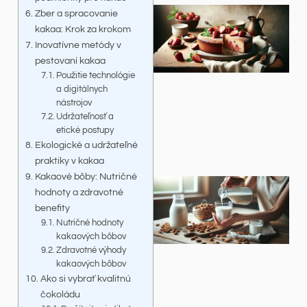
Zber a spracovanie
kakaa: Krok za krokom
Inovatívne metódy v
pestovaní kakaa
Použitie technológie
a digitálnych
nástrojov
Udržateľnosť a
etické postupy
Ekologické a udržateľné
praktiky v kakaa
Kakaové bôby: Nutričné
hodnoty a zdravotné
benefity
Nutričné hodnoty
kakaových bôbov
Zdravotné výhody
kakaových bôbov
Ako si vybrať kvalitnú
čokoládu