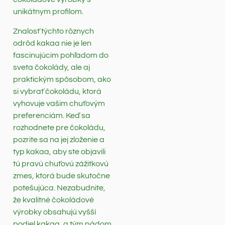
unikátnym profilom.
Znalosť týchto rôznych
odrôd kakaa nie je len
fascinujúcim pohľadom do
sveta čokolády, ale aj
praktickým spôsobom, ako
si vybrať čokoládu, ktorá
vyhovuje vašim chuťovým
preferenciám. Keď sa
rozhodnete pre čokoládu,
pozrite sa na jej zloženie a
typ kakaa, aby ste objavili
tú pravú chuťovú zážitkovú
zmes, ktorá bude skutočne
potešujúca. Nezabudnite,
že kvalitné čokoládové
výrobky obsahujú vyšší
podiel kakaa, a tým pádom