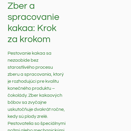
Zber a
spracovanie
kakaa: Krok
za krokom
Pestovanie kakaa sa
nezaobíde bez
starostlivého procesu
zberu a spracovania, ktorý
je rozhodujúci pre kvalitu
konečného produktu –
čokolády. Zber kakaových
bôbov sa zvyčajne
uskutočňuje dvakrát ročne,
kedy sú plody zrelé.
Pestovatelia so špeciálnymi
nožmi alebo mechanickými