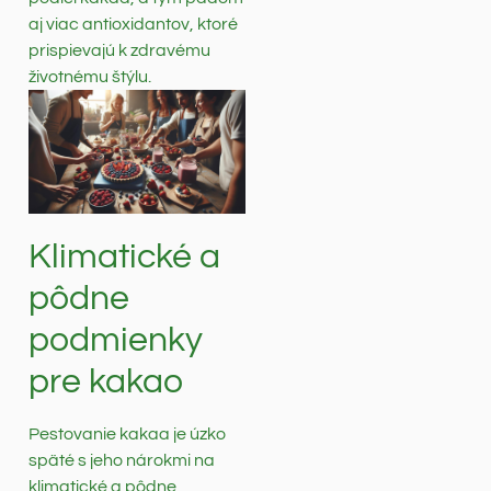
aj viac antioxidantov, ktoré
prispievajú k zdravému
životnému štýlu.
Klimatické a
pôdne
podmienky
pre kakao
Pestovanie kakaa je úzko
späté s jeho nárokmi na
klimatické a pôdne