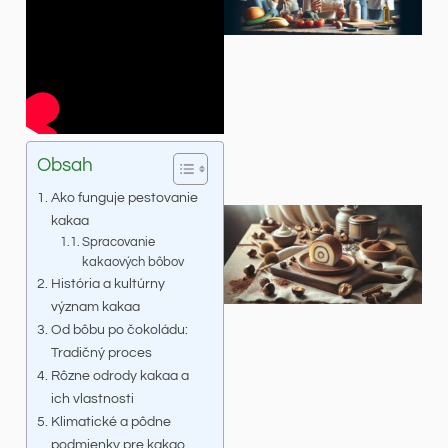
Obsah
Ako funguje pestovanie
kakaa
Spracovanie
kakaových bôbov
História a kultúrny
význam kakaa
Od bôbu po čokoládu:
Tradičný proces
Rôzne odrody kakaa a
ich vlastnosti
Klimatické a pôdne
podmienky pre kakao