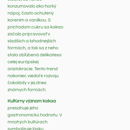
konzumovalo ako horký
nápoj, často ochutený
korením a vanilkou. S
príchodom cukru sa kakao
začalo pripravovať v
sladších a lahodnejších
formách, a tak sa z neho
stala obľúbená delikatesa
celej európskej
aristokracie. Tento trend
nakoniec viedol k rozvoju
čokolády v jej dnes
známych formách.
Kultúrny význam kakaa
presahuje jeho
gastronomickú hodnotu. V
mnohých kultúrach
symbolizuje lásku,