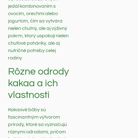
jedál kombinovaním s
ovocím, orechmi alebo
jogurtom, čím sa vytvára
nielen chutný, ale aj výživný
pokrm, ktorý uspokojí nielen
chuťové poháriky, ale aj
nutričné potreby celej
rodiny.
Rôzne odrody
kakaa a ich
vlastnosti
Kakaové bôby sú
fascinantným výtvorom
prírody, ktoré sa vyznačujú
rôznymi odrodami, pričom