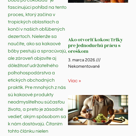
fascinujúci pohľad na tento
proces, ktorý začína v
tropických oblastiach a
končí v našich obľúbených
dezertoch. Nielenže sa
Ako otvoriť kokos: Triky
naučíte, ako sa kakaové
pre jednoduchú prácu s
oreškom
bôby pestujú a spracúvajú,
ale zároveň objavíte aj
3. marca 2026
dôležitosť udržateľného
Nekomentované
poľnohospodárstva a
etických obchodných
Viac »
praktík. Pre mnohých z nás
sú kakaové produkty
neodmysliteľnou súčasťou
života, a preto je zásadné
vedieť, akým spôsobom sa
k nám dostávajú. Čítaním
tohto článku nielen