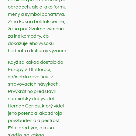
obradoch, ale aj ako formu
meny a symbol bohatstva.
Zrná kakaa boli tak cenné,
že sa používali na výmenu
za iné komodity, čo
dokazuje jeho vysokú
hodnotu a kultúrny význam.
Když sa kakao dostalo do
Európy v 16. storočí,
spôsobilo revolúciu v
stravovacích návykoch.
Prvýkrát ho predstavil
španielsky dobyvateľ
Hernán Cortés, ktorý videl
jeho potenciál ako zdroja
povzbudenia a pestrost.
Ešte predtým, ako sa
sladilo, sa kakao