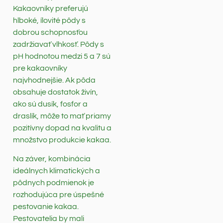
Kakaovníky preferujú
hlboké, ílovité pôdy s
dobrou schopnosťou
zadržiavať vlhkosť. Pôdy s
pH hodnotou medzi 5 a 7 sú
pre kakaovníky
najvhodnejšie. Ak pôda
obsahuje dostatok živín,
ako sú dusík, fosfor a
draslík, môže to mať priamy
pozitívny dopad na kvalitu a
množstvo produkcie kakaa.
Na záver, kombinácia
ideálnych klimatických a
pôdnych podmienok je
rozhodujúca pre úspešné
pestovanie kakaa.
Pestovatelia by mali