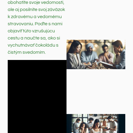
obohatíte svoje vedomosti,
ale aj posilníte svoj záväzok
k zdravému a vedomému
stravovaniu. Poďte s nami
objaviť túto vzrušujúcu
cestu a naučte sa, ako si
vychutnávať čokoládu s
čistým svedomím.