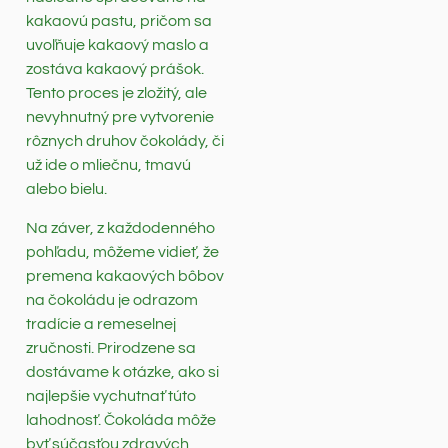
kakaovú pastu, pričom sa
uvoľňuje kakaový maslo a
zostáva kakaový prášok.
Tento proces je zložitý, ale
nevyhnutný pre vytvorenie
rôznych druhov čokolády, či
už ide o mliečnu, tmavú
alebo bielu.
Na záver, z každodenného
pohľadu, môžeme vidieť, že
premena kakaových bôbov
na čokoládu je odrazom
tradície a remeselnej
zručnosti. Prirodzene sa
dostávame k otázke, ako si
najlepšie vychutnať túto
lahodnosť. Čokoláda môže
byť súčasťou zdravých