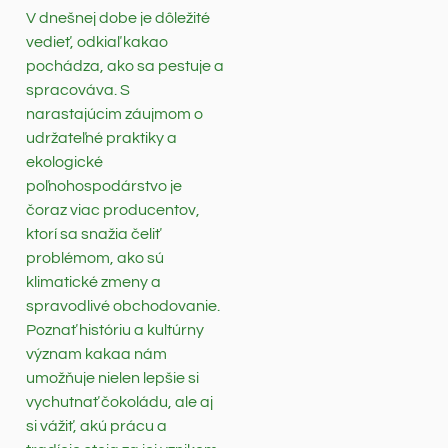
V dnešnej dobe je dôležité
vedieť, odkiaľ kakao
pochádza, ako sa pestuje a
spracováva. S
narastajúcim záujmom o
udržateľné praktiky a
ekologické
poľnohospodárstvo je
čoraz viac producentov,
ktorí sa snažia čeliť
problémom, ako sú
klimatické zmeny a
spravodlivé obchodovanie.
Poznať históriu a kultúrny
význam kakaa nám
umožňuje nielen lepšie si
vychutnať čokoládu, ale aj
si vážiť, akú prácu a