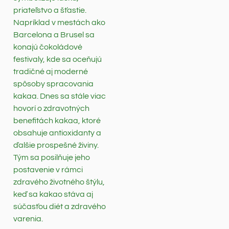
priateľstvo a šťastie.
Napríklad v mestách ako
Barcelona a Brusel sa
konajú čokoládové
festivaly, kde sa oceňujú
tradičné aj moderné
spôsoby spracovania
kakaa. Dnes sa stále viac
hovorí o zdravotných
benefitách kakaa, ktoré
obsahuje antioxidanty a
ďalšie prospešné živiny.
Tým sa posilňuje jeho
postavenie v rámci
zdravého životného štýlu,
keď sa kakao stáva aj
súčasťou diét a zdravého
varenia.