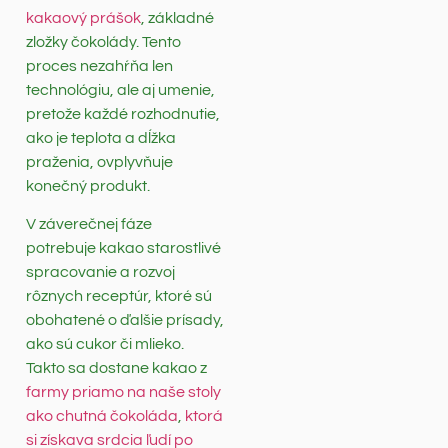
kakaový prášok
, základné
zložky čokolády. Tento
proces nezahŕňa len
technológiu, ale aj umenie,
pretože každé rozhodnutie,
ako je teplota a dĺžka
praženia, ovplyvňuje
konečný produkt.
V záverečnej fáze
potrebuje kakao starostlivé
spracovanie a rozvoj
rôznych receptúr, ktoré sú
obohatené o ďalšie prísady,
ako sú cukor či mlieko.
Takto sa dostane kakao z
farmy priamo na naše stoly
ako chutná čokoláda
,
ktorá
si získava srdcia ľudí po