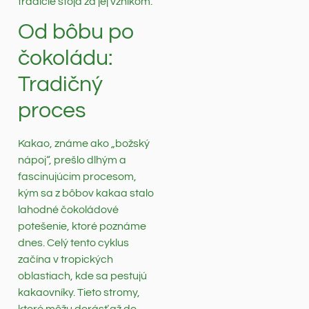
tradície stoja za jej vznikom.
Od bôbu po
čokoládu:
Tradičný
proces
Kakao, známe ako „božský
nápoj“, prešlo dlhým a
fascinujúcim procesom,
kým sa z bôbov kakaa stalo
lahodné čokoládové
potešenie, ktoré poznáme
dnes. Celý tento cyklus
začína v tropických
oblastiach, kde sa pestujú
kakaovníky. Tieto stromy,