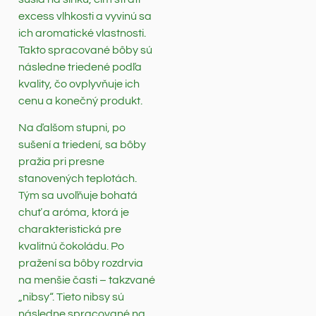
excess vlhkosti a vyvinú sa
ich aromatické vlastnosti.
Takto spracované bôby sú
následne triedené podľa
kvality, čo ovplyvňuje ich
cenu a konečný produkt.
Na ďalšom stupni, po
sušení a triedení, sa bôby
pražia pri presne
stanovených teplotách.
Tým sa uvoľňuje bohatá
chuť a aróma, ktorá je
charakteristická pre
kvalitnú čokoládu. Po
pražení sa bôby rozdrvia
na menšie časti – takzvané
„nibsy“. Tieto nibsy sú
následne spracované na