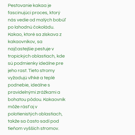
Pestovanie kakaa je
fascinujúci proces, ktorý
nás vedie od malých bobúľ
po lahodnú čokoládu.
Kakao, ktoré sa získava z
kakaovníkov, sa
najčastejšie pestuje v
tropických oblastiach, kde
sú podmienky ideálne pre
jeho rast. Tieto stromy
vyžadujú vlhké a teplé
podnebie, ideálne s
pravidelnými zrážkami a
bohatou pôdou. Kakaovník
môže rásť aj v
polotienistých oblastiach,
takže sa často sadí pod
tieňom vyšších stromov.