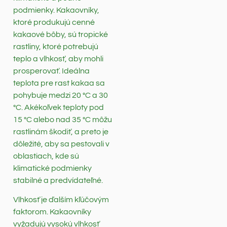
podmienky. Kakaovníky,
ktoré produkujú cenné
kakaové bôby, sú tropické
rastliny, ktoré potrebujú
teplo a vlhkosť, aby mohli
prosperovať. Ideálna
teplota pre rast kakaa sa
pohybuje medzi 20 °C a 30
°C. Akékoľvek teploty pod
15 °C alebo nad 35 °C môžu
rastlinám škodiť, a preto je
dôležité, aby sa pestovali v
oblastiach, kde sú
klimatické podmienky
stabilné a predvídateľné.
Vlhkosť je ďalším kľúčovým
faktorom. Kakaovníky
vyžadujú vysokú vlhkosť