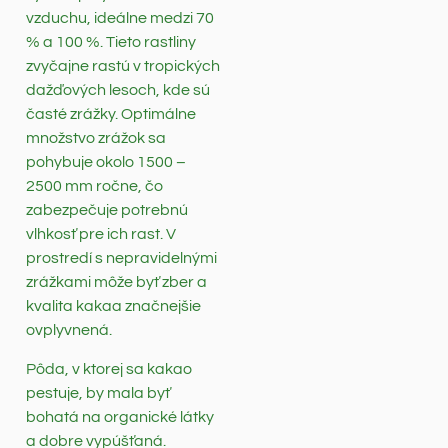
vzduchu, ideálne medzi 70
% a 100 %. Tieto rastliny
zvyčajne rastú v tropických
dažďových lesoch, kde sú
časté zrážky. Optimálne
množstvo zrážok sa
pohybuje okolo 1500 –
2500 mm ročne, čo
zabezpečuje potrebnú
vlhkosť pre ich rast. V
prostredí s nepravidelnými
zrážkami môže byť zber a
kvalita kakaa značnejšie
ovplyvnená.
Pôda, v ktorej sa kakao
pestuje, by mala byť
bohatá na organické látky
a dobre vypúšťaná.