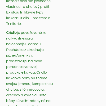
každá z nich má jedinečné
vlastnosti a chuťový profil.
Existujú tri hlavné typy
kakaa: Criollo, Forastero a
Trinitario.
Criollo
je považované za
najkvalitnejšiu a
najcennejšiu odrodu.
Pochádza z strednej a
južnej Ameriky a
predstavuje iba malé
percento svetovej
produkcie kakaa. Criollo
kakaové bôby sú známe
svojou jemnou, komplexnou
chuťou, s tónmi ovocia,
orechov a korenia. Tieto
bôby sú veľmi náchylné na