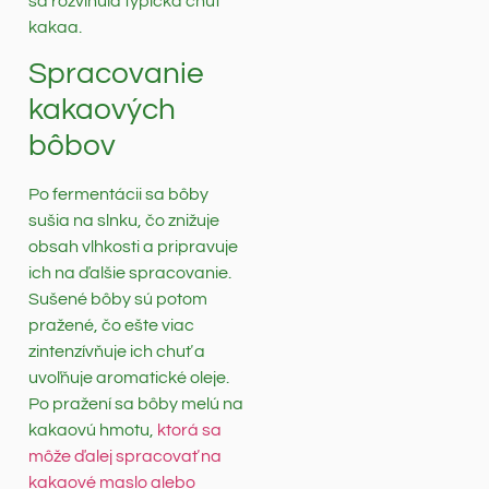
sa rozvinula typická chuť
kakaa.
Spracovanie
kakaových
bôbov
Po fermentácii sa bôby
sušia na slnku, čo znižuje
obsah vlhkosti a pripravuje
ich na ďalšie spracovanie.
Sušené bôby sú potom
pražené, čo ešte viac
zintenzívňuje ich chuť a
uvoľňuje aromatické oleje.
Po pražení sa bôby melú na
kakaovú hmotu,
ktorá sa
môže ďalej spracovať na
kakaové maslo alebo