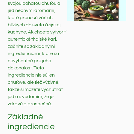
svojou bohatou chuťou a
jedinečnými arómami,
ktoré prenesú vášich
blízkych do sveta ázijskej
kuchyne. Ak chcete vytvoriť
autentické thajské kari,
začnite so základnými
ingredienciami, ktoré sú
nevyhnutné pre jeho
dokonalosť. Tieto
ingrediencie nie sú len
chuťové, ale tiež výživné,
takže si môžete vychutnať
jedlo s vedomím, že je
zdravé a prospešné.
Základné
ingrediencie