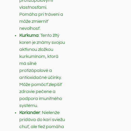
protizápalovými
vlastnosťami.
Pomáha pri trávení a
môže zmierniť
nevoľnosť.
Kurkuma
: Tento žltý
koren je známy svojou
aktívnou zložkou
kurkumínom, ktorá
má silné
protizápalové a
antioxidačné účinky.
Môže pomôcť zlepšiť
zdravie pečene a
podpora imunitného
systému.
Koriander
: Nielenže
pridáva do kari sviežu
chuť, ale tiež pomáha