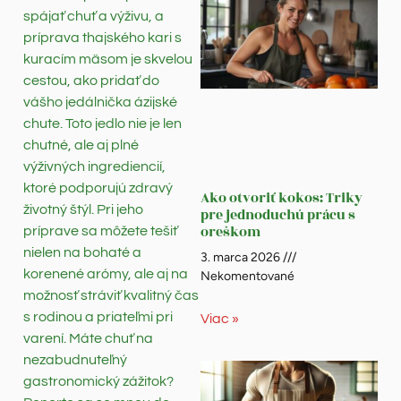
spájať chuť a výživu, a
príprava thajského kari s
kuracím mäsom je skvelou
cestou, ako pridať do
vášho jedálnička ázijské
chute. Toto jedlo nie je len
chutné, ale aj plné
výživných ingrediencií,
ktoré podporujú zdravý
Ako otvoriť kokos: Triky
životný štýl. Pri jeho
pre jednoduchú prácu s
oreškom
príprave sa môžete tešiť
nielen na bohaté a
3. marca 2026
korenené arómy, ale aj na
Nekomentované
možnosť stráviť kvalitný čas
s rodinou a priateľmi pri
Viac »
varení. Máte chuť na
nezabudnuteľný
gastronomický zážitok?