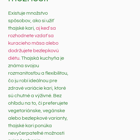
Existuje množstvo
spôsobov, ako si užiť
thajské kari,
aj keď sa
rozhodnete vzdať sa
kuracieho mäsa alebo
dodržujete bezlepkovú
diétu
. Thajská kuchyňa je
známa svojou
rozmanitosťou a flexibilitou,
čo ju robí ideálnou pre
zdravé variácie kari, ktoré
sú chutné a výživné. Bez
ohľadu na to, či preferujete
vegetariánske, vegánske
alebo bezlepkové varianty,
thajské kari ponúka
nevyčerpateľné možnosti