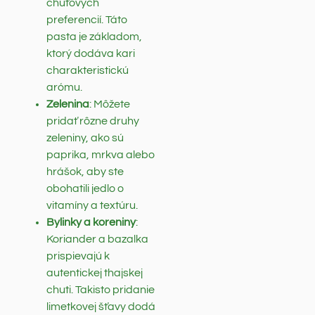
chuťových
preferencií. Táto
pasta je základom,
ktorý dodáva kari
charakteristickú
arómu.
Zelenina
: Môžete
pridať rôzne druhy
zeleniny, ako sú
paprika, mrkva alebo
hrášok, aby ste
obohatili jedlo o
vitamíny a textúru.
Bylinky a koreniny
:
Koriander a bazalka
prispievajú k
autentickej thajskej
chuti. Takisto pridanie
limetkovej šťavy dodá