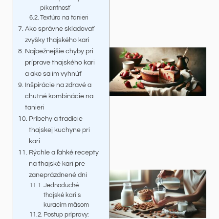
pikantnosť
Textúra na tanieri
Ako správne skladovať
zvyšky thajského kari
Najbežnejšie chyby pri
príprave thajského kari
a ako sa im vyhnúť
Inšpirácie na zdravé a
chutné kombinácie na
tanieri
Príbehy a tradície
thajskej kuchyne pri
kari
Rýchle a ľahké recepty
na thajské kari pre
zaneprázdnené dni
Jednoduché
thajské kari s
kuracím mäsom
Postup prípravy: