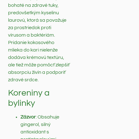
bohaté na zdravé tuky,
predovšetkým kyselinu
laurovú, ktorá sa považuje
za prostriedok proti
vírusom a baktériám.
Pridanie kokosového
mlieka do kari nielenže
dodáva krémovú textúru,
ale tiež môže pomôcť zlepšiť
absorpciu živín a podporiť
zdravé srdce.
Koreniny a
bylinky
Zázvor
: Obsahuje
gingerol, silný
antioxidant s