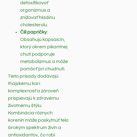
detoxifikovať
organizmus a
znižovať hladinu
cholesterolu.
Čili papričky
:
Obsahujú kapsaicín,
ktorý okrem pikantnej
chuti podporuje
metabolizmus a môže
pomôcť pri chudnutí.
Tieto prísady dodávajú
thajskému kari
komplexnosť a zároveň
prispievajú k zdravému
životnému štýlu.
Kombinácia rôznych
korenín môže poskytnúť telo
širokým spektrum živín a
antioxidantov, čo robí