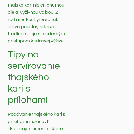
thajské kari nielen chutnou,
ale aj výživnou voľbou. Z
rodinnej kuchyne sa tak
stáva priestor, kde sa
tradície spoja s moderným
prístupom k zdravej výžive.
Tipy na
servírovanie
thajského
kari s
prílohami
Podávanie thajského kari s
prílohami môže byť
skutočným umením, ktoré