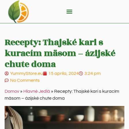
Recepty: Thajské kari s
kuracím mäsom – ázijské
chute doma
YummyStore.eu
15 apríla, 2024
3:24 pm
No Comments
Domov
»
Hlavné Jedlá
»
Recepty: Thajské kari s kuracím
mäsom – ázijské chute doma