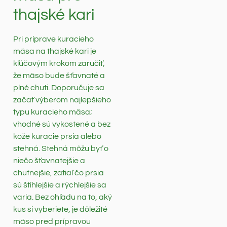
thajské kari
Pri príprave kuracieho
mäsa na thajské kari je
kľúčovým krokom zaručiť,
že mäso bude šťavnaté a
plné chuti. Doporučuje sa
začať výberom najlepšieho
typu kuracieho mäsa;
vhodné sú vykostené a bez
kože kuracie prsia alebo
stehná. Stehná môžu byť o
niečo šťavnatejšie a
chutnejšie, zatiaľ čo prsia
sú štíhlejšie a rýchlejšie sa
varia. Bez ohľadu na to, aký
kus si vyberiete, je dôležité
mäso pred prípravou