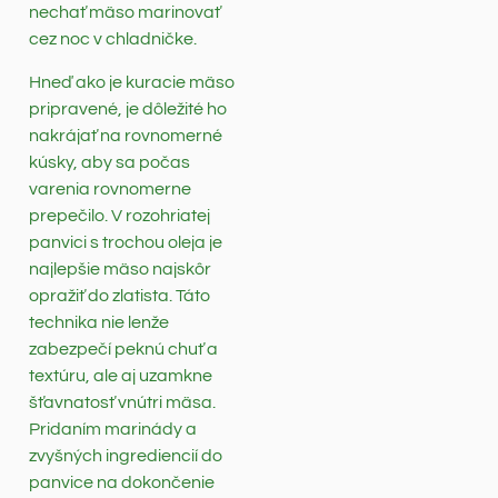
nechať mäso marinovať
cez noc v chladničke.
Hneď ako je kuracie mäso
pripravené, je dôležité ho
nakrájať na rovnomerné
kúsky, aby sa počas
varenia rovnomerne
prepečilo. V rozohriatej
panvici s trochou oleja je
najlepšie mäso najskôr
opražiť do zlatista. Táto
technika nie lenže
zabezpečí peknú chuť a
textúru, ale aj uzamkne
šťavnatosť vnútri mäsa.
Pridaním marinády a
zvyšných ingrediencií do
panvice na dokončenie