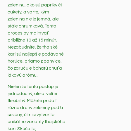
zeleninu, ako sú papriky či
cukety, a varte, kým
zelenina nie je jemná, ale
stále chrumkavá. Tento
proces by mal trvať
približne 10 až 15 minút.
Nezabudnite, že thajské
kari sú najlepšie podávané
horúce, priamo z panvice,
čo zaručuje bohatú chuť a
lákavú arómu.
Nielen že tento postup je
jednoduchý, ale aj veľmi
flexibilný. Môžete pridať
rôzne druhy zeleniny podľa
sezóny, čím si vytvoríte
unikátne varianty thajského
kari. Skúšajte,