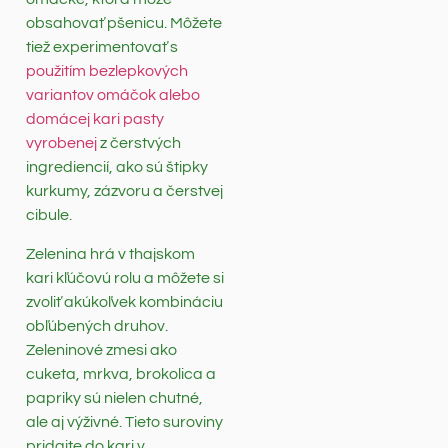
obsahovať pšenicu. Môžete
tiež experimentovať s
použitím bezlepkových
variantov omáčok alebo
domácej kari pasty
vyrobenej
z čerstvých
ingrediencií, ako sú štipky
kurkumy, zázvoru a čerstvej
cibule.
Zelenina hrá v thajskom
kari kľúčovú rolu a môžete si
zvoliť akúkoľvek kombináciu
obľúbených druhov.
Zeleninové zmesi ako
cuketa, mrkva, brokolica a
papriky sú nielen chutné,
ale aj výživné. Tieto suroviny
pridajte do kari v