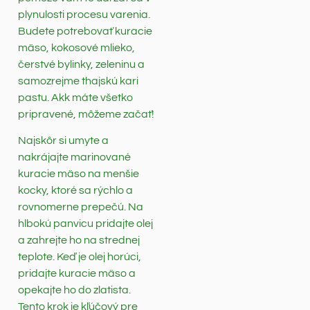
plynulosti procesu varenia.
Budete potrebovať kuracie
mäso, kokosové mlieko,
čerstvé bylinky, zeleninu a
samozrejme thajskú kari
pastu. Akk máte všetko
pripravené, môžeme začať!
Najskôr si umyte a
nakrájajte marinované
kuracie mäso na menšie
kocky, ktoré sa rýchlo a
rovnomerne prepečú. Na
hlbokú panvicu pridajte olej
a zahrejte ho na strednej
teplote. Keď je olej horúci,
pridajte kuracie mäso a
opekajte ho do zlatista.
Tento krok je kľúčový pre