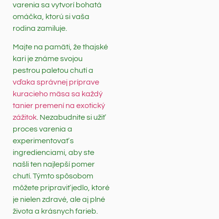
varenia sa vytvorí bohatá
omáčka, ktorú si vaša
rodina zamiluje.
Majte na pamäti, že thajské
kari je známe svojou
pestrou paletou chutí a
vďaka správnej príprave
kuracieho mäsa sa každý
tanier premení na exotický
zážitok
. Nezabudnite si užiť
proces varenia a
experimentovať s
ingredienciami, aby ste
našli ten najlepší pomer
chutí. Týmto spôsobom
môžete pripraviť jedlo, ktoré
je nielen zdravé, ale aj plné
života a krásnych farieb.