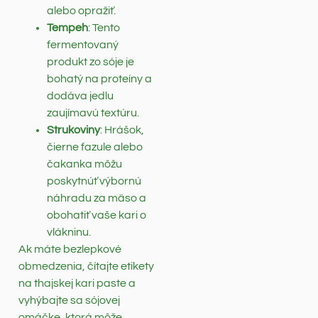
alebo opražiť.
Tempeh
: Tento
fermentovaný
produkt zo sóje je
bohatý na proteíny a
dodáva jedlu
zaujímavú textúru.
Strukoviny
: Hrášok,
čierne fazule alebo
čakanka môžu
poskytnúť výbornú
náhradu za mäso a
obohatiť vaše kari o
vlákninu.
Ak máte bezlepkové
obmedzenia, čítajte etikety
na thajskej kari paste a
vyhýbajte sa sójovej
omáčke, ktorá môže