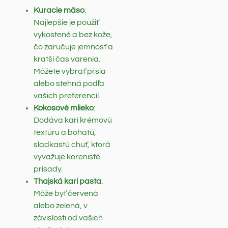
Kuracie mäso
:
Najlepšie je použiť
vykostené a bez kože,
čo zaručuje jemnosť a
kratší čas varenia.
Môžete vybrať prsia
alebo stehná podľa
vašich preferencií.
Kokosové mlieko
:
Dodáva kari krémovú
textúru a bohatú,
sladkastú chuť, ktorá
vyvažuje korenisté
prísady.
Thajská kari pasta
:
Môže byť červená
alebo zelená, v
závislosti od vašich