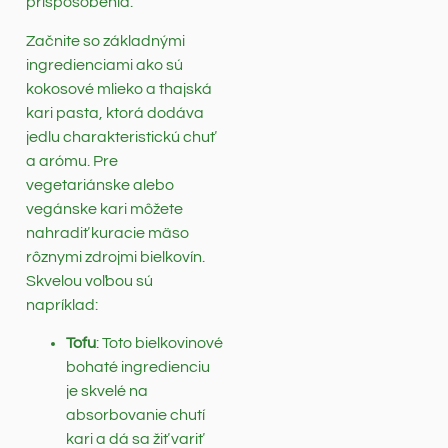
prispôsobenia.
Začnite so základnými
ingredienciami ako sú
kokosové mlieko a thajská
kari pasta, ktorá dodáva
jedlu charakteristickú chuť
a arómu. Pre
vegetariánske alebo
vegánske kari môžete
nahradiť kuracie mäso
rôznymi zdrojmi bielkovín.
Skvelou voľbou sú
napríklad:
Tofu
: Toto bielkovinové
bohaté ingredienciu
je skvelé na
absorbovanie chutí
kari a dá sa žiť variť