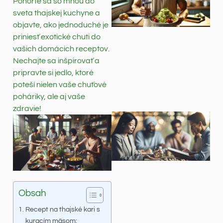
Ponorte sa so mnou do
sveta thajskej kuchyne a
objavte, ako jednoduché je
priniesť exotické chuti do
vašich domácich receptov.
Nechajte sa inšpirovať a
pripravte si jedlo, ktoré
poteší nielen vaše chuťové
poháriky, ale aj vaše
zdravie!
Obsah
Recept na thajské kari s
kuracím mäsom: