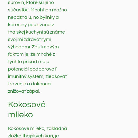
surovín, ktoré sú jeho
súčasťou. Mnohí ich možno
nepoznajú, no bylinky a
koreniny používané v
thajskej kuchyni sú známe
svojimi zdravotnými
výhodami. Zaujímavým
faktom je, že mnohé z
týchto prísad majú
potenciál podporovať
imunitný systém, zlepšovať
trávenie a dokonca
znižovať zápal.
Kokosové
mlieko
Kokosové mlieko, základná
zložka thajských kari, je