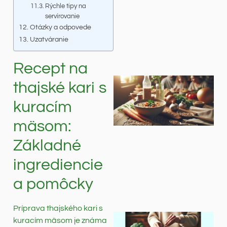
Rýchle tipy na
servírovanie
Otázky a odpovede
Uzatváranie
Recept na
thajské kari s
kuracím
mäsom:
Základné
ingrediencie
a pomôcky
Príprava thajského kari s
kuracím mäsom je známa