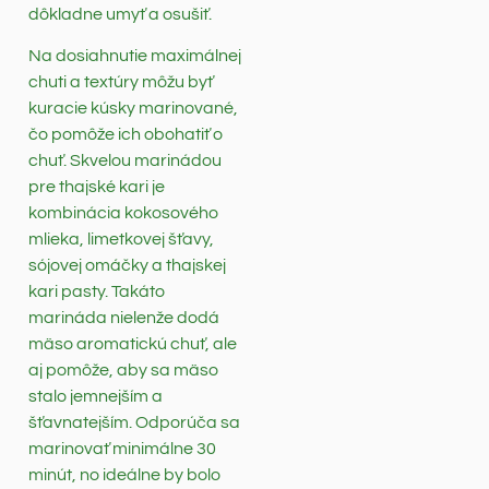
dôkladne umyť a osušiť.
Na dosiahnutie maximálnej
chuti a textúry môžu byť
kuracie kúsky marinované,
čo pomôže ich obohatiť o
chuť. Skvelou marinádou
pre thajské kari je
kombinácia kokosového
mlieka, limetkovej šťavy,
sójovej omáčky a thajskej
kari pasty. Takáto
marináda nielenže dodá
mäso aromatickú chuť, ale
aj pomôže, aby sa mäso
stalo jemnejším a
šťavnatejším. Odporúča sa
marinovať minimálne 30
minút, no ideálne by bolo