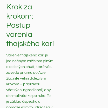
Krok za
krokom:
Postup
varenia
thajského kari
Varenie thajského kari je
jedinečným zážitkom plným
exotických chutí, ktoré vás
zavedú priamo do Ázie.
Začnite veľmi dôležitým
krokom – prípravou
všetkých ingrediencií, aby
ste mali všetko po ruke. To
je základ úspechu a
pomôže vám to udržať sa v