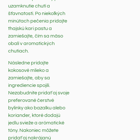
uzamknutie chutí a
šťavnatosti. Po niekoľkých
minútach pečenia pridajte
thajskú kari pastu a
zamiešajte, čím sa mäso
obalí v aromatických
chutiach.
Následne pridajte
kokosové mlieko a
zamiešajte, aby sa
ingrediencie spojili.
Nezabudnite pridať aj svoje
preferované čerstvé
bylinky ako bazalku alebo
koriander, ktoré dodajú
jedlu svieže a arómatické
tóny. Nakoniec môžete
pridať aj nakrájanú