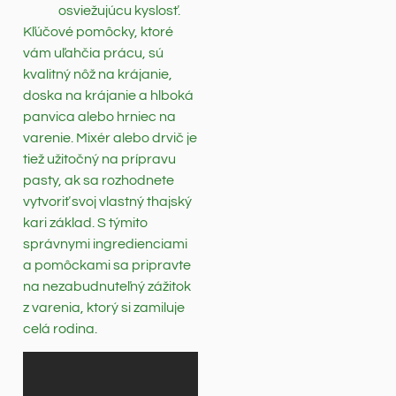
osviežujúcu kyslosť.
Kľúčové pomôcky, ktoré
vám uľahčia prácu, sú
kvalitný nôž na krájanie,
doska na krájanie a hlboká
panvica alebo hrniec na
varenie. Mixér alebo drvič je
tiež užitočný na prípravu
pasty, ak sa rozhodnete
vytvoriť svoj vlastný thajský
kari základ. S týmito
správnymi ingredienciami
a pomôckami sa pripravte
na nezabudnuteľný zážitok
z varenia, ktorý si zamiluje
celá rodina.