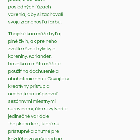
posledných fázach
varenia, aby si zachovali
svoju zranenosť a farbu.
Thajské kari môže byť aj
plné živín, ak pre neho
zvolíte rôzne bylinky a
koreniny. Koriander,
bazalka a mätu môžete
použiť na dochutenie a
obohatenie chuti. Osvojte si
kreatívny prístup a
nechajte sa inšpirovať
sezónnymi miestnymi
surovinami, čím si vytvoríte
jedinečné variácie
thajského kari, ktoré sú
prístupné a chutné pre
každého vo vašej rodine.