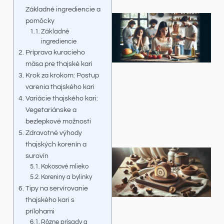
Základné ingrediencie a
pomôcky
Základné
ingrediencie
Príprava kuracieho
mäsa pre thajské kari
Krok za krokom: Postup
varenia thajského kari
Variácie thajského kari:
Vegetariánske a
bezlepkové možnosti
Zdravotné výhody
thajských korenín a
surovín
Kokosové mlieko
Koreniny a bylinky
Tipy na servírovanie
thajského kari s
prílohami
Rôzne prísady a