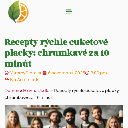
Recepty rýchle cuketové
placky: chrumkavé za 10
minút
YummyStore.eu
6 novembra, 2025
3:00 pm
No Comments
Domov
»
Hlavné Jedlá
»
Recepty rýchle cuketové placky:
chrumkavé za 10 minút