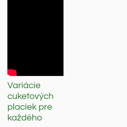
Variácie
cuketových
placiek pre
každého