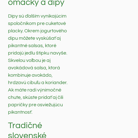
omáčky a dipy
Dipy sú ďalším vynikajúcim
spoločníkom pre cuketové
placky. Okrem jogurtového
dipu môžete vyskúšať aj
pikantné salsas, ktoré
pridajú jedlu štipku navyše.
Skvelou voľbou je aj
avokádová salsa, ktorá
kombinuje avokádo,
hrdzavú cibuľu a koriander.
Ak máte radi výnimočné
chute, skúste pridať aj čili
papričky pre osviežujúcu
pikantnosť.
Tradičné
slovenské