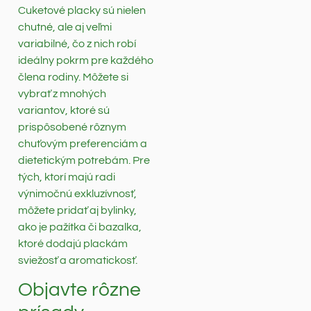
Cuketové placky sú nielen
chutné, ale aj veľmi
variabilné, čo z nich robí
ideálny pokrm pre každého
člena rodiny. Môžete si
vybrať z mnohých
variantov, ktoré sú
prispôsobené rôznym
chuťovým preferenciám a
dietetickým potrebám. Pre
tých, ktorí majú radi
výnimočnú exkluzívnosť,
môžete pridať aj bylinky,
ako je pažítka či bazalka,
ktoré dodajú plackám
sviežosť a aromatickosť.
Objavte rôzne