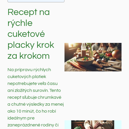
Recept na
rýchle
cuketové
placky krok
za krokom
Na prípravu rýchlych
cuketových platiek
nepotrebujete veľa času
ani zložitých surovín. Tento
recept sľubuje chrumkavé
a chutné výsledky za menej
ako 10 minút, čo ho robí
ideálnym pre
zaneprázdnené rodiny či