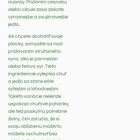
nuansy. Pridaním cesnaku
alebo cibule zasa získate
výraznejšie a zaujímavejšie
jedlo.
Ak chcete obohatiť svoje
placky, zamyslite sa nad
pridávaním strúhaného
syra, ako je parmezán
alebo fetový syr. Tieto
ingrediencie vylepšia chuť
a jedlo sa stane ešte
sýtejším a lahodnejším.
Takéto variácie nielenže
uspokoja chuťové poháriky,
ale tiež poskytnú potrebné
živiny, čím zaručia, že si
svoju obľúbenú maškrtu
môžete vychutnať bez