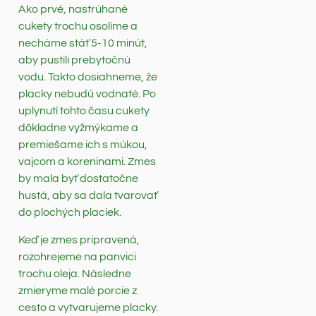
Ako prvé, nastrúhané
cukety trochu osolíme a
necháme stáť 5-10 minút,
aby pustili prebytočnú
vodu. Takto dosiahneme, že
placky nebudú vodnaté. Po
uplynutí tohto času cukety
dôkladne vyžmýkame a
premiešame ich s múkou,
vajcom a koreninami. Zmes
by mala byť dostatočne
hustá, aby sa dala tvarovať
do plochých placiek.
Keď je zmes pripravená,
rozohrejeme na panvici
trochu oleja. Následne
zmieryme malé porcie z
cesto a vytvarujeme placky.