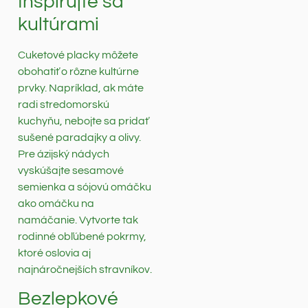
Inšpirujte sa
kultúrami
Cuketové placky môžete
obohatiť o rôzne kultúrne
prvky. Napríklad, ak máte
radi stredomorskú
kuchyňu, nebojte sa pridať
sušené paradajky a olivy.
Pre ázijský nádych
vyskúšajte sesamové
semienka a sójovú omáčku
ako omáčku na
namáčanie. Vytvorte tak
rodinné obľúbené pokrmy,
ktoré oslovia aj
najnáročnejších stravníkov.
Bezlepkové