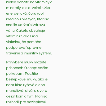
nielen bohatá na vitamíny a
minerály, ale aj veľmi nízko
energetická, čo ju robí
ideálnou pre tých, ktorí sa
snažia udržať si zdravú
váhu. Cuketa obsahuje
vitamín C, draslík a
vlákninu, čo pomáha
podporovať správne
trávenie a imunitný systém.
Pri výbere múky môžete
prispôsobiť recept vašim
potrebám. Použitie
bezlepkovej múky, ako je
napríklad ryžová alebo
mandľová, otvára dvere
celiatikom a tým, ktorí sa
rozhodli pre bezlepkovú