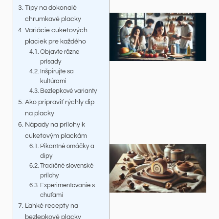
Tipy na dokonalé
chrumkavé placky
Variácie cuketových
placiek pre každého
Objavte rôzne
prísady
Inšpirujte sa
kultúrami
Bezlepkové varianty
Ako pripraviť rýchly dip
na placky
Nápady na prílohy k
cuketovým plackám
Pikantné omáčky a
dipy
Tradičné slovenské
prílohy
Experimentovanie s
chuťami
Ľahké recepty na
bezlepkové placky