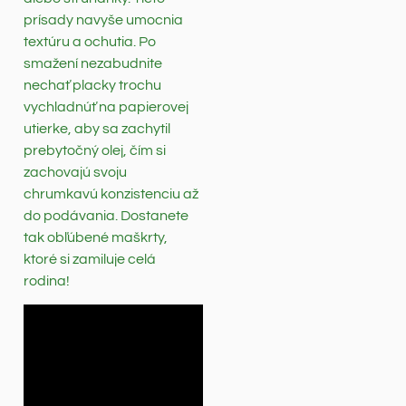
prísady navyše umocnia
textúru a ochutia. Po
smažení nezabudnite
nechať placky trochu
vychladnúť na papierovej
utierke, aby sa zachytil
prebytočný olej, čím si
zachovajú svoju
chrumkavú konzistenciu až
do podávania. Dostanete
tak obľúbené maškrty,
ktoré si zamiluje celá
rodina!