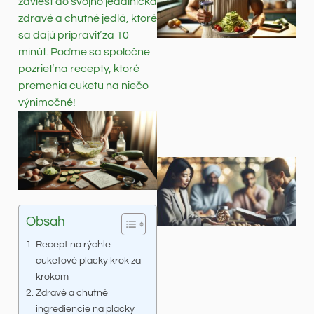
zaviesť do svojho jedálnička
zdravé a chutné jedlá, ktoré
sa dajú pripraviť za 10
minút. Poďme sa spoločne
pozrieť na recepty, ktoré
premenia cuketu na niečo
výnimočné!
Obsah
Recept na rýchle
cuketové placky krok za
krokom
Zdravé a chutné
ingrediencie na placky