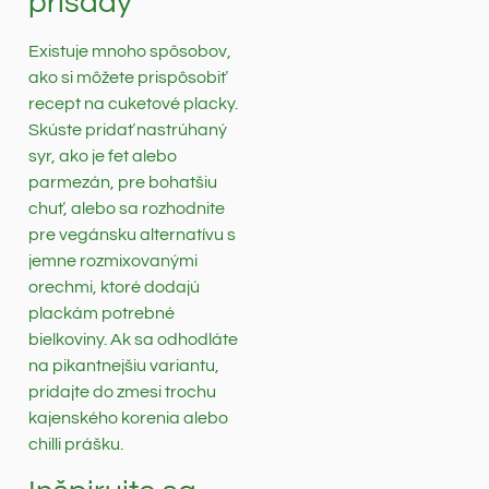
prísady
Existuje mnoho spôsobov,
ako si môžete prispôsobiť
recept na cuketové placky.
Skúste pridať nastrúhaný
syr, ako je fet alebo
parmezán, pre bohatšiu
chuť, alebo sa rozhodnite
pre vegánsku alternatívu s
jemne rozmixovanými
orechmi, ktoré dodajú
plackám potrebné
bielkoviny. Ak sa odhodláte
na pikantnejšiu variantu,
pridajte do zmesi trochu
kajenského korenia alebo
chilli prášku.