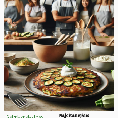
Najčítanejšie:
Cuketové placky sú