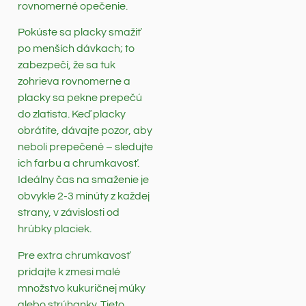
rovnomerné opečenie.
Pokúste sa placky smažiť
po menších dávkach; to
zabezpečí, že sa tuk
zohrieva rovnomerne a
placky sa pekne prepečú
do zlatista. Keď placky
obrátite, dávajte pozor, aby
neboli prepečené – sledujte
ich farbu a chrumkavosť.
Ideálny čas na smaženie je
obvykle 2-3 minúty z každej
strany, v závislosti od
hrúbky placiek.
Pre extra chrumkavosť
pridajte k zmesi malé
množstvo kukuričnej múky
alebo strúhanky. Tieto