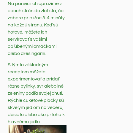
Na panvici ich opražíme z
oboch strán do zlatista, čo
zabere približne 3-4 minúty
na každú stranu. Keď sú
hotové, môžete ich
servírovať s vašimi
obľúbenými omáčkami
alebo dresingami.
S týmto základným
receptom môžete
experimentovať a pridať
rôzne bylinky, syr alebo iné
zeleniny podľa svojej chuti.
Rýchle cuketové placky sú
skvelým jedlom na večeru,
desiatu alebo ako príloha k
hlavnému jedlu.