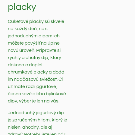
placky
Cuketové placky sú skvelé
na každý deň, no s
jednoduchým dipom ich
môžete povýšiť na úplne
novú úroveň. Pripravte si
rýchly a chutný dip, ktorý
dokonale doplní
chrumkavé placky a dodá
im nadčasovú sviežosť. Či
už máte radi jogurtové,
česnakové alebo bylinkové
dipy, výber je len na vás.
Jednoduchý jogurtový dip
je zaručeným hitom, ktorý je
nielen lahodný, ale aj
zdravý. Potrebujete len pár