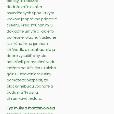
placky, je dôležité
dodržiavať niekoľko
osvedčených tipov. Prvým
krokom je správne pripraviť
cuketu. Pred strúhaním ju
dôkladne umyte a, ak je to
potrebné, olúpte. Následne
ju strúhajte na jemnom
strúhadle a nezabudnite ju
dobre vysušiť, aby ste
odstránili prebytočnú vodu.
Môžete použiť utierku alebo
gázu – zbavenie tekutiny
pomôže zabezpečiť, že
placky nebudú vodnaté a
budú mať krásnu
chrumkavú textúru.
Typ múky a množstvo oleja