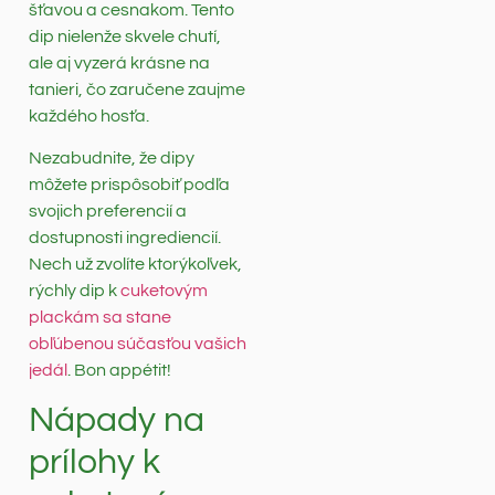
šťavou a cesnakom. Tento
dip nielenže skvele chutí,
ale aj vyzerá krásne na
tanieri, čo zaručene zaujme
každého hosťa.
Nezabudnite, že dipy
môžete prispôsobiť podľa
svojich preferencií a
dostupnosti ingrediencií.
Nech už zvolíte ktorýkoľvek,
rýchly dip k
cuketovým
plackám sa stane
obľúbenou súčasťou vašich
jedál
. Bon appétit!
Nápady na
prílohy k