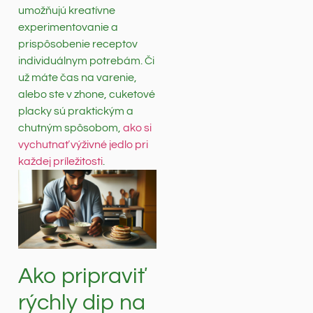
umožňujú kreatívne
experimentovanie a
prispôsobenie receptov
individuálnym potrebám. Či
už máte čas na varenie,
alebo ste v zhone, cuketové
placky sú praktickým a
chutným spôsobom,
ako si
vychutnať výživné jedlo pri
každej príležitosti
.
Ako pripraviť
rýchly dip na