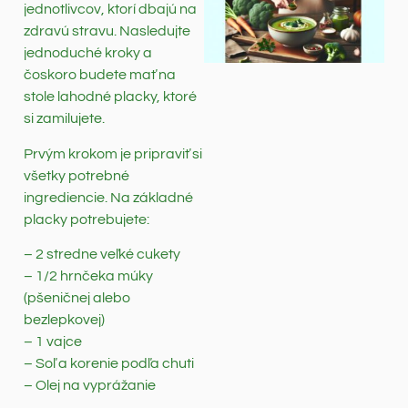
jednotlivcov, ktorí dbajú na
zdravú stravu. Nasledujte
jednoduché kroky a
čoskoro budete mať na
stole lahodné placky, ktoré
si zamilujete.
Prvým krokom je pripraviť si
všetky potrebné
ingrediencie. Na základné
placky potrebujete:
– 2 stredne veľké cukety
– 1/2 hrnčeka múky
(pšeničnej alebo
bezlepkovej)
– 1 vajce
– Soľ a korenie podľa chuti
– Olej na vyprážanie