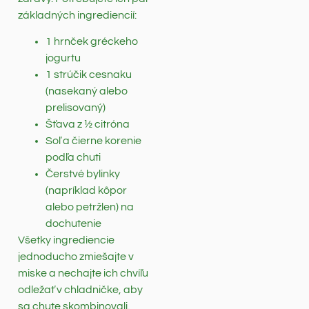
základných ingrediencií:
1 hrnček gréckeho
jogurtu
1 strúčik cesnaku
(nasekaný alebo
prelisovaný)
Šťava z ½ citróna
Soľ a čierne korenie
podľa chuti
Čerstvé bylinky
(napríklad kôpor
alebo petržlen) na
dochutenie
Všetky ingrediencie
jednoducho zmiešajte v
miske a nechajte ich chvíľu
odležať v chladničke, aby
sa chute skombinovali.