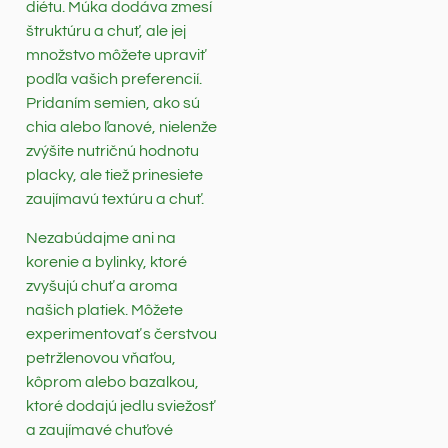
diétu. Múka dodáva zmesí
štruktúru a chuť, ale jej
množstvo môžete upraviť
podľa vašich preferencií.
Pridaním semien, ako sú
chia alebo ľanové, nielenže
zvýšite nutričnú hodnotu
placky, ale tiež prinesiete
zaujímavú textúru a chuť.
Nezabúdajme ani na
korenie a bylinky, ktoré
zvyšujú chuť a aroma
našich platiek. Môžete
experimentovať s čerstvou
petržlenovou vňaťou,
kôprom alebo bazalkou,
ktoré dodajú jedlu sviežosť
a zaujímavé chuťové