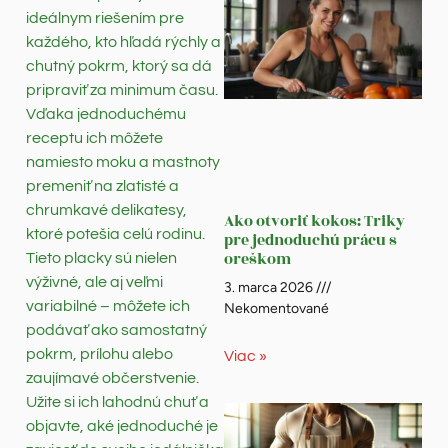
ideálnym riešením pre
každého, kto hľadá rýchly a
chutný pokrm, ktorý sa dá
pripraviť za minimum času.
Vďaka jednoduchému
receptu ich môžete
namiesto moku a mastnoty
premeniť na zlatisté a
chrumkavé delikatesy,
Ako otvoriť kokos: Triky
ktoré potešia celú rodinu.
pre jednoduchú prácu s
oreškom
Tieto placky sú nielen
výživné, ale aj veľmi
3. marca 2026
variabilné – môžete ich
Nekomentované
podávať ako samostatný
pokrm, prílohu alebo
Viac »
zaujímavé občerstvenie.
Užite si ich lahodnú chuť a
objavte, aké jednoduché je