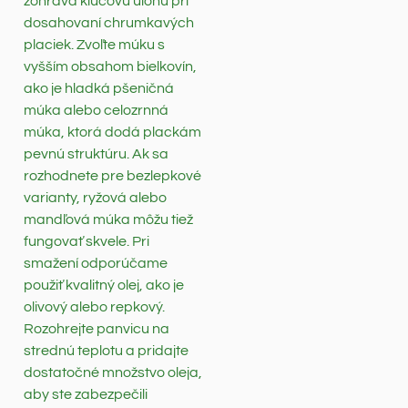
zohráva kľúčovú úlohu pri
dosahovaní chrumkavých
placiek. Zvoľte múku s
vyšším obsahom bielkovín,
ako je hladká pšeničná
múka alebo celozrnná
múka, ktorá dodá plackám
pevnú struktúru. Ak sa
rozhodnete pre bezlepkové
varianty, ryžová alebo
mandľová múka môžu tiež
fungovať skvele. Pri
smažení odporúčame
použiť kvalitný olej, ako je
olivový alebo repkový.
Rozohrejte panvicu na
strednú teplotu a pridajte
dostatočné množstvo oleja,
aby ste zabezpečili