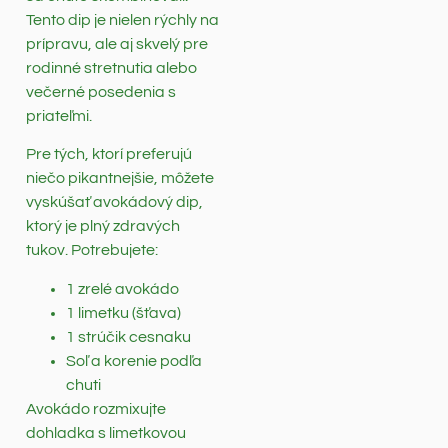
Tento dip je nielen rýchly na
prípravu, ale aj skvelý pre
rodinné stretnutia alebo
večerné posedenia s
priateľmi.
Pre tých, ktorí preferujú
niečo pikantnejšie, môžete
vyskúšať avokádový dip,
ktorý je plný zdravých
tukov. Potrebujete:
1 zrelé avokádo
1 limetku (šťava)
1 strúčik cesnaku
Soľ a korenie podľa
chuti
Avokádo rozmixujte
dohladka s limetkovou