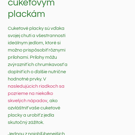
cuketovým
plackám
Cuketové placky sú vďaka
svojej chuti a všestrannosti
ideálnym jedlom, ktoré si
možno prispôsobiť rôznymi
prílohami. Prílohy môžu
zvýrazniť ich chrumkavosť a
doplniť ich o ďalšie nutrične
hodnotné prvky. V
nasledujúcich riadkoch sa
pozrieme na niekoľko
skvelých nápadov
, ako
ozvláštniť vaše cuketové
placky a urobiť z jedla
skutočný zážitok.
Jednou z najobľúbenejších