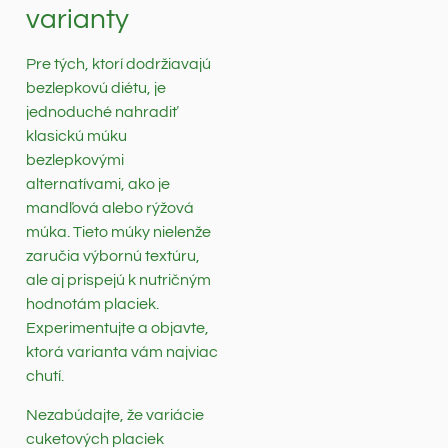
varianty
Pre tých, ktorí dodržiavajú
bezlepkovú diétu, je
jednoduché nahradiť
klasickú múku
bezlepkovými
alternatívami, ako je
mandľová alebo rýžová
múka. Tieto múky nielenže
zaručia výbornú textúru,
ale aj prispejú k nutričným
hodnotám placiek.
Experimentujte a objavte,
ktorá varianta vám najviac
chutí.
Nezabúdajte, že variácie
cuketových placiek