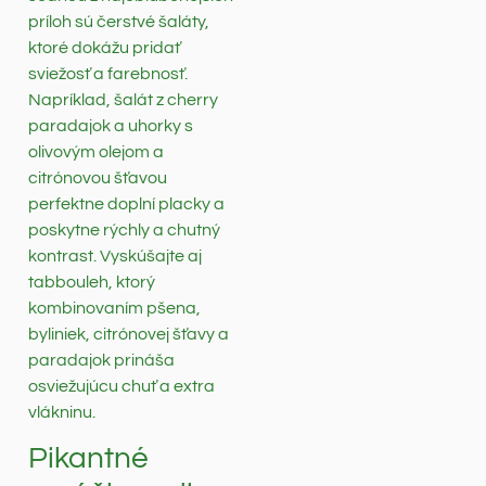
príloh sú čerstvé šaláty,
ktoré dokážu pridať
sviežosť a farebnosť.
Napríklad, šalát z cherry
paradajok a uhorky s
olivovým olejom a
citrónovou šťavou
perfektne doplní placky a
poskytne rýchly a chutný
kontrast. Vyskúšajte aj
tabbouleh, ktorý
kombinovaním pšena,
byliniek, citrónovej šťavy a
paradajok prináša
osviežujúcu chuť a extra
vlákninu.
Pikantné