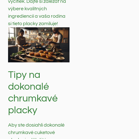
výčitiek. Dajte si záležať na
výbere kvalitných
ingrediencií a vaša rodina
si tieto placky zamiluje!
Tipy na
dokonalé
chrumkavé
placky
Aby ste dosiahli dokonalé
chrumkavé cuketové