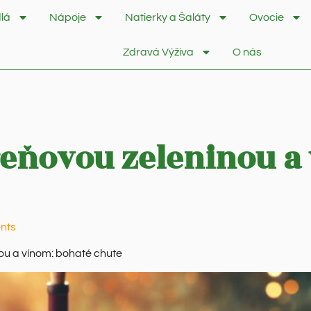
lá
Nápoje
Natierky a Šaláty
Ovocie
Zdravá Výživa
O nás
reňovou zeleninou a
nts
ou a vínom: bohaté chute