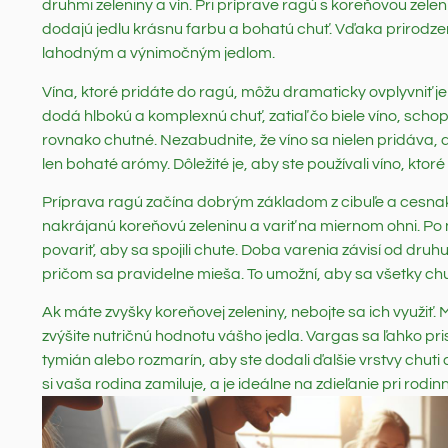
druhmi zeleniny a vín. Pri príprave ragú s koreňovou zelen
dodajú jedlu krásnu farbu a bohatú chuť. Vďaka prirodze
lahodným a výnimočným jedlom.
Vína, ktoré pridáte do ragú, môžu dramaticky ovplyvniť j
dodá hlbokú a komplexnú chuť, zatiaľ čo biele víno, scho
rovnako chutné. Nezabudnite, že víno sa nielen pridáva, a
len bohaté arómy. Dôležité je, aby ste používali víno, ktoré
Príprava ragú začína dobrým základom z cibuľe a cesnak
nakrájanú koreňovú zeleninu a variť na miernom ohni. Po 
povariť, aby sa spojili chute. Doba varenia závisí od druhu 
pričom sa pravidelne mieša. To umožní, aby sa všetky chu
Ak máte zvyšky koreňovej zeleniny, nebojte sa ich využiť.
zvýšite nutričnú hodnotu vášho jedla. Vargas sa ľahko pr
tymián alebo rozmarín, aby ste dodali ďalšie vrstvy chuti
si vaša rodina zamiluje, a je ideálne na zdieľanie pri rodinn