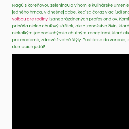
Ragú s koreňovou zeleninou a vínom je kulinárske umenie, 
jedného hrnca. V dnešnej dobe, keď sa čoraz viac ľudí sn
voľbou pre rodiny
i zaneprázdnených profesionálov. Komb
prináša nielen chuťový zážitok, ale aj množstvo živín, kto
niekoľkými jednoduchými a chutnými receptami, ktoré cti
pre moderné, zdravé životné štýly. Pustite sa do varenia,
domácich jedál!