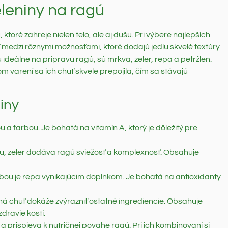
eleniny na ragú
toré zahreje nielen telo, ale aj dušu. Pri výbere najlepších
medzi rôznymi možnosťami, ktoré dodajú jedlu skvelé textúry
ú ideálne na prípravu ragú, sú mrkva, zeler, repa a petržlen.
m varení sa ich chuť skvele prepojila, čím sa stávajú
iny
 a farbou. Je bohatá na vitamín A, ktorý je dôležitý pre
ómu, zeler dodáva ragú sviežosť a komplexnosť. Obsahuje
rbou je repa vynikajúcim doplnkom. Je bohatá na antioxidanty
ľná chuť dokáže zvýrazniť ostatné ingrediencie. Obsahuje
zdravie kostí.
a prispieva k nutričnej povahe ragú. Pri ich kombinovaní si