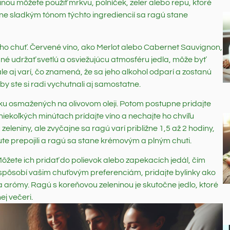
inou môžete použiť mrkvu, polníček, zeler alebo repu, ktoré
ne sladkým tónom týchto ingrediencií sa ragú stane
eho chuť. Červené víno, ako Merlot alebo Cabernet Sauvignon,
pné udržať svetlú a osviežujúcu atmosféru jedla, môže byť
le aj varí, čo znamená, že sa jeho alkohol odparí a zostanú
 by ste si radi vychutnali aj samostatne.
u osmažených na olivovom oleji. Potom postupne pridajte
niekoľkých minútach prídajte víno a nechajte ho chvíľu
zeleniny, ale zvyčajne sa ragú varí približne 1,5 až 2 hodiny,
te prepojili a ragú sa stane krémovým a plným chuti.
 Môžete ich pridať do polievok alebo zapekacích jedál, čím
ispôsobí vašim chuťovým preferenciám, pridajte bylinky ako
 a arómy. Ragú s koreňovou zeleninou je skutočne jedlo, ktoré
ej večeri.