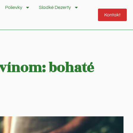
Polievky
Sladké Dezerty
Kontakt
 vínom: bohaté