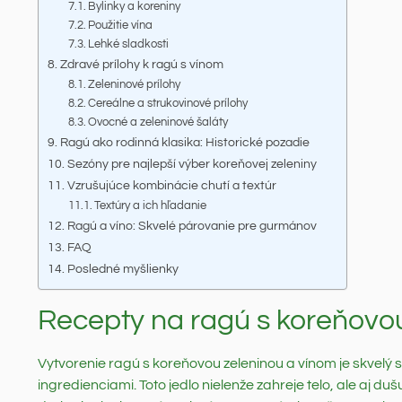
Bylinky a koreniny
Použitie vína
Lehké sladkosti
Zdravé prílohy k ragú s vínom
Zeleninové prílohy
Cereálne a strukovinové prílohy
Ovocné a zeleninové šaláty
Ragú ako rodinná klasika: Historické pozadie
Sezóny pre najlepší výber koreňovej zeleniny
Vzrušujúce kombinácie chutí a textúr
Textúry a ich hľadanie
Ragú a víno: Skvelé párovanie pre gurmánov
FAQ
Posledné myšlienky
Recepty na ragú s koreňovo
Vytvorenie ragú s koreňovou zeleninou a vínom je skvelý
ingredienciami. Toto jedlo nielenže zahreje telo, ale aj 