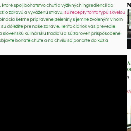
N
ktoré spojí bohatstvo chutí a výživných ingrediencií do
aží o zdravú a vyváženú stravu,
sú recepty tohto typu skvelou
inácia šetrne pripravenej zeleniny s jemne zvoleným vínom
ré sú dôležité pre naše zdravie. Tento článok vás prevedie
a slovenskú kulinársku tradíciu a sú zároveň prispôsobené
 objavte bohaté chute a na chviľu sa ponorte do kúzla
A
o
3
V