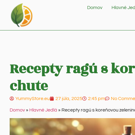
Domov
Hlavné Jed
Recepty ragú s ko
chute
YummyStore.eu
27 júla, 2025
2:45 pm
No Comme
Domov
»
Hlavné Jedlá
»
Recepty ragú s koreňovou zelenin