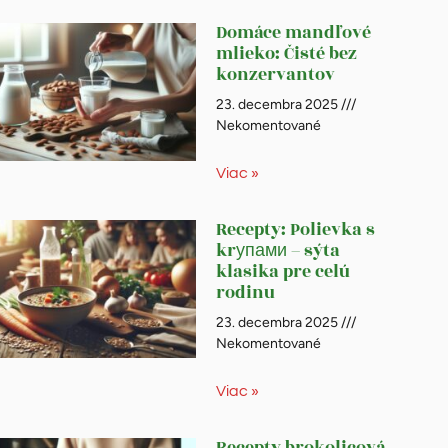
Domáce mandľové
mlieko: Čisté bez
konzervantov
23. decembra 2025
Nekomentované
Viac »
Recepty: Polievka s
krупами – sýta
klasika pre celú
rodinu
23. decembra 2025
Nekomentované
Viac »
Recepty brokolicová