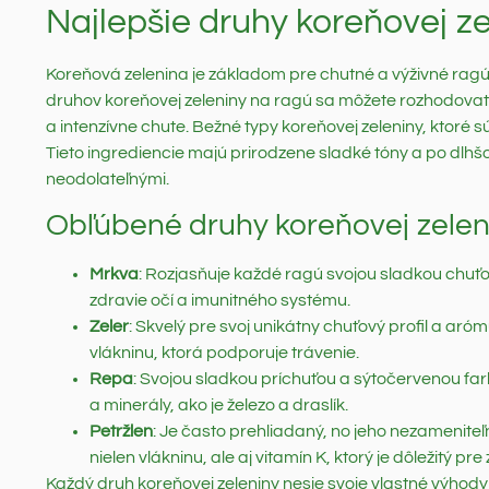
Najlepšie druhy koreňovej z
Koreňová zelenina je základom pre chutné a výživné ragú, k
druhov koreňovej zeleniny na ragú sa môžete rozhodovať 
a intenzívne chute. Bežné typy koreňovej zeleniny, ktoré s
Tieto ingrediencie majú prirodzene sladké tóny a po dlhšo
neodolateľnými.
Obľúbené druhy koreňovej zelen
Mrkva
: Rozjasňuje každé ragú svojou sladkou chuťou
zdravie očí a imunitného systému.
Zeler
: Skvelý pre svoj unikátny chuťový profil a ar
vlákninu, ktorá podporuje trávenie.
Repa
: Svojou sladkou príchuťou a sýtočervenou fa
a minerály, ako je železo a draslík.
Petržlen
: Je často prehliadaný, no jeho nezamenite
nielen vlákninu, ale aj vitamín K, ktorý je dôležitý pre 
Každý druh koreňovej zeleniny nesie svoje vlastné výhody 