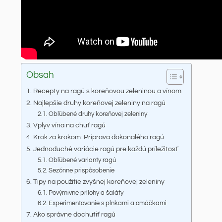
Obsah
Recepty na ragú s koreňovou zeleninou a vínom
Najlepšie druhy koreňovej zeleniny na ragú
Obľúbené druhy koreňovej zeleniny
Vplyv vína na chuť ragú
Krok za krokom: Príprava dokonalého ragú
Jednoduché variácie ragú pre každú príležitosť
Obľúbené varianty ragú
Sezónne prispôsobenie
Tipy na použitie zvyšnej koreňovej zeleniny
Povýmivne prílohy a šaláty
Experimentovanie s plnkami a omáčkami
Ako správne dochutiť ragú