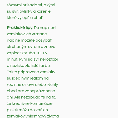
rôznymi prísadami, akými
sú syr, bylinky a korenie,
ktoré vylepšia chuť.
Praktické tipy:
Po naplnení
zemiakov ich vrátane
náplne môžete posypať
strúhaným syrom a znovu
zapiecť zhruba 10-15
minút, kým sa syr neroztopí
a nezíska zlatistú farbu.
Takto pripravené zemiaky
sú ideálnym jedlom na
rodinné oslavy alebo rýchly
obed pre zaneprázdnené
dni. Ale nezabúdajte na to,
že kreatívne kombinácie
plniek môžu do vašich
zemiakov vniesť nový život a