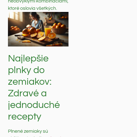
neobvyklými kombináciami,
ktoré oslovia všetkých.
Najlepšie
plnky do
zemiakov:
Zdravé a
jednoduché
recepty
Plnené zemiaky sú