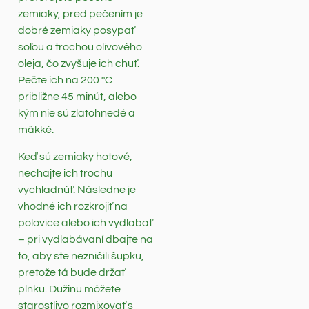
zemiaky, pred pečením je
dobré zemiaky posypať
soľou a trochou olivového
oleja, čo zvyšuje ich chuť.
Pečte ich na 200 °C
približne 45 minút, alebo
kým nie sú zlatohnedé a
mäkké.
Keď sú zemiaky hotové,
nechajte ich trochu
vychladnúť. Následne je
vhodné ich rozkrojiť na
polovice alebo ich vydlabať
– pri vydlabávaní dbajte na
to, aby ste nezničili šupku,
pretože tá bude držať
plnku. Dužinu môžete
starostlivo rozmixovať s