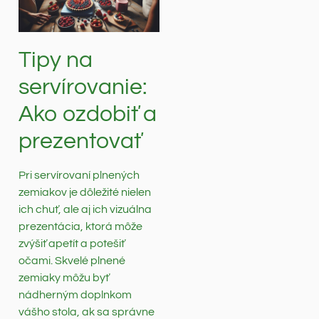
Tipy na
servírovanie:
Ako ozdobiť a
prezentovať
Pri servírovaní plnených
zemiakov je dôležité nielen
ich chuť, ale aj ich vizuálna
prezentácia, ktorá môže
zvýšiť apetít a potešiť
očami. Skvelé plnené
zemiaky môžu byť
nádherným doplnkom
vášho stola, ak sa správne