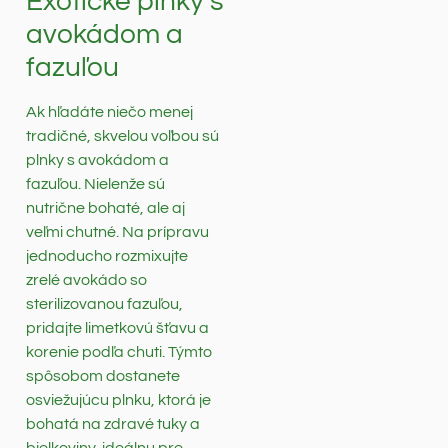
Exotické plnky s
avokádom a
fazuľou
Ak hľadáte niečo menej
tradičné, skvelou voľbou sú
plnky s avokádom a
fazuľou. Nielenže sú
nutrične bohaté, ale aj
veľmi chutné. Na prípravu
jednoducho rozmixujte
zrelé avokádo so
sterilizovanou fazuľou,
pridajte limetkovú šťavu a
korenie podľa chuti. Týmto
spôsobom dostanete
osviežujúcu plnku, ktorá je
bohatá na zdravé tuky a