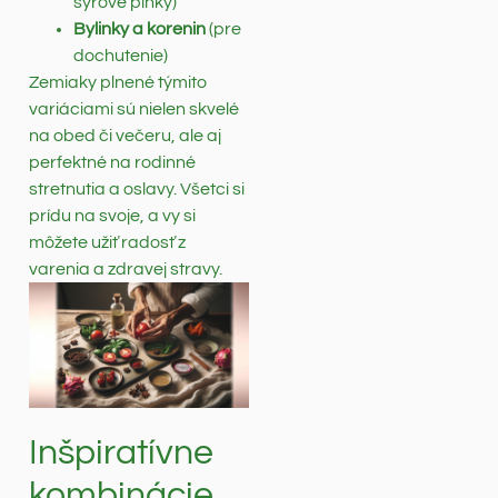
syrové plnky)
Bylinky a korenin
(pre
dochutenie)
Zemiaky plnené týmito
variáciami sú nielen skvelé
na obed či večeru, ale aj
perfektné na rodinné
stretnutia a oslavy. Všetci si
prídu na svoje, a vy si
môžete užiť radosť z
varenia a zdravej stravy.
Inšpiratívne
kombinácie