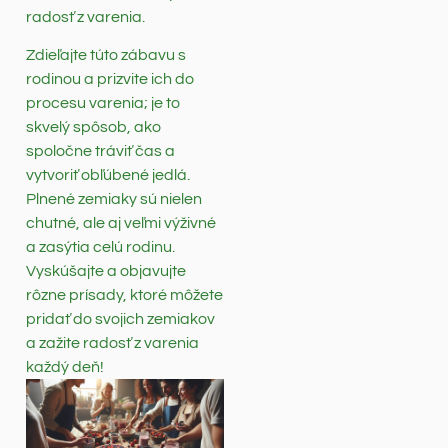
radosť z varenia.
Zdieľajte túto zábavu s
rodinou a prizvite ich do
procesu varenia; je to
skvelý spôsob, ako
spoločne tráviť čas a
vytvoriť obľúbené jedlá.
Plnené zemiaky sú nielen
chutné, ale aj veľmi výživné
a zasýtia celú rodinu.
Vyskúšajte a objavujte
rôzne prísady, ktoré môžete
pridať do svojich zemiakov
a zažite radosť z varenia
každý deň!