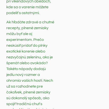
pri víkendových obedoch,
kde sa o varenie môžete
podeliť s ostatnými.
Ak hľadáte zdravé a chutné
recepty, plnené zemiaky
môžu byť ale aj
experimentom. Prečo
neskúsiť pridať do plnky
exotické korenie alebo
nezvyčajnú zeleninu, ako je
špenát alebo avokádo?
Takéto nápady dodajú
jedlu nový rozmer a
ohromia vašich hostí. Nech
už sa rozhodnete pre
čokoľvek, plnené zemiaky
sú dokonalý spôsob, ako
spojiť tradičnú chuť s