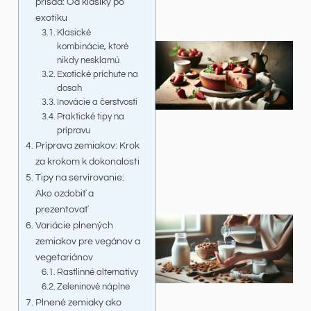
prísad: Od klasiky po
exotiku
Klasické
kombinácie, ktoré
nikdy nesklamú
Exotické príchute na
dosah
Inovácie a čerstvosti
Praktické tipy na
prípravu
Príprava zemiakov: Krok
za krokom k dokonalosti
Tipy na servírovanie:
Ako ozdobiť a
prezentovať
Variácie plnených
zemiakov pre vegánov a
vegetariánov
Rastlinné alternatívy
Zeleninové náplne
Plnené zemiaky ako