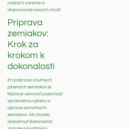
radosť z varenia a
objavovanie nových chutí!
Príprava
zemiakov:
Krok za
krokom k
dokonalosti
Pri príprave chutných
plnených zemiakov je
kľúčové venovať pozornosť
správnemu výberu a
úprave samotných
zemiakov. Ak chcete
dosiahnuť dokonalosť,
začnite s kvalitnými