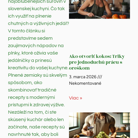
najobľúbenejších surovín v
slovenskej kuchyni. Čo tak
ich využiť na plnenie
chutných a výživných jedál?
V tomto článku si
predstavíme sedem
zaujímavých nápadov na
plnky, ktoré oživia vaše
Ako otvoriť kokos: Triky
jedálničky a prinesú
pre jednoduchú prácu s
oreškom
kreativitu do vašej kuchyne.
Plnené zemiaky sú skvelým
3. marca 2026
spôsobom, ako
Nekomentované
skombinovať tradičné
recepty s modernými
Viac »
prístupmi k zdravej výžive.
Nezáleží na tom, či ste
skúsený kuchár alebo len
začínate, naše recepty sú
navrhnuté tak, aby boli