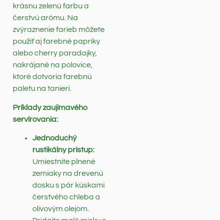
krásnu zelenú farbu a
čerstvú arómu. Na
zvýraznenie farieb môžete
použiť aj farebné papriky
alebo cherry paradajky,
nakrájané na polovice,
ktoré dotvoria farebnú
paletu na tanieri.
Príklady zaujímavého
servírovania:
Jednoduchý
rustikálny prístup:
Umiestnite plnené
zemiaky na drevenú
dosku s pár kúskami
čerstvého chleba a
olivovým olejom.