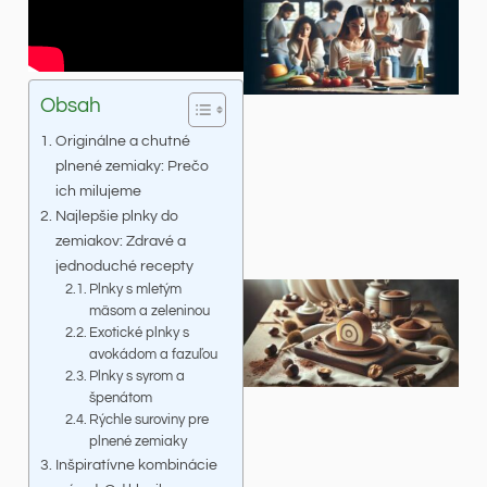
Obsah
Originálne a chutné
plnené zemiaky: Prečo
ich milujeme
Najlepšie plnky do
zemiakov: Zdravé a
jednoduché recepty
Plnky s mletým
mäsom a zeleninou
Exotické plnky s
avokádom a fazuľou
Plnky s syrom a
špenátom
Rýchle suroviny pre
plnené zemiaky
Inšpiratívne kombinácie