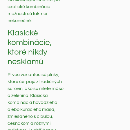
exotické kombinácie –
možnosti sú takmer
nekonečné.
Klasické
kombinácie,
ktoré nikdy
nesklamú
Prvou variantou sú plnky,
ktoré čerpajú z tradičných
surovín, ako sú mleté mäso
a zelenina. Klasická
kombinácia hovädzieho
alebo kuracieho mäsa,
zmiešaného s cibuľou,
cesnakom a rôznymi