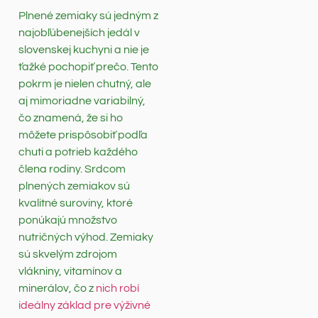
Plnené zemiaky sú jedným z
najobľúbenejších jedál v
slovenskej kuchyni a nie je
ťažké pochopiť prečo. Tento
pokrm je nielen chutný, ale
aj mimoriadne variabilný,
čo znamená, že si ho
môžete prispôsobiť podľa
chuti a potrieb každého
člena rodiny. Srdcom
plnených zemiakov sú
kvalitné suroviny, ktoré
ponúkajú množstvo
nutričných výhod. Zemiaky
sú skvelým zdrojom
vlákniny, vitamínov a
minerálov, čo z
nich robí
ideálny základ pre výživné