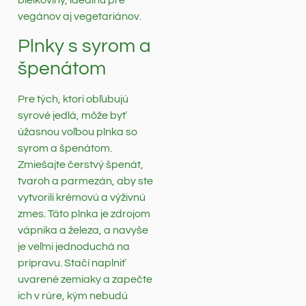
bielkoviny, ideálnu pre
vegánov aj vegetariánov.
Plnky s syrom a
špenátom
Pre tých, ktorí obľubujú
syrové jedlá, môže byť
úžasnou voľbou plnka so
syrom a špenátom.
Zmiešajte čerstvý špenát,
tvaroh a parmezán, aby ste
vytvorili krémovú a výživnú
zmes. Táto plnka je zdrojom
vápnika a železa, a navyše
je veľmi jednoduchá na
prípravu. Stačí naplniť
uvarené zemiaky a zapečte
ich v rúre, kým nebudú