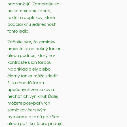
naaranžujú. Zamerajte sa
na kombináciu farieb,
textúr a doplnkov, ktoré
podčiarknu jedinečnosť
tohto jedla.
Začnite tým, že zemiaky
umiestnite na pekný tanier
alebo podnos, ktorý je v
kontraste s ich farbou.
Napríklad biely alebo
čierny tanier môže zriediť
žltú a hnedú farbu
upečených zemiakov a
nechať ich vyniknúť. Ďalej
môžete posypať vrch
zemiakov čerstvými
bylinkami, ako sú petržlen
alebo pažítka, ktoré pridajú