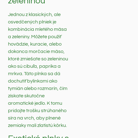
zeleninou
Jednou z klasických, ale
osvedčených plniek je
kombinácia mletého mäsa
a zeleniny. Môžete použiť
hovädzie, kuracie, alebo
dokonca morčacie mäso,
ktoré zmiešate so zeleninou
ako sú cibuľa, paprika a
mrkva. Táto plnka sa dá
dochutiť bylinkami ako
tymián alebo rozmarín, čím
získate skutočne
aromatické jedlo. K tomu
pridajte trošku strúhaného
síra na vrch, aby plnené
zemiaky mali zlatistú kôrku.