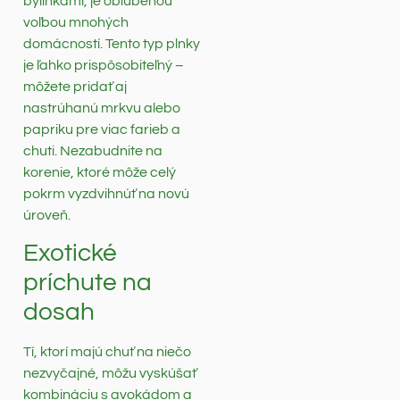
bylinkami, je obľúbenou
voľbou mnohých
domácností. Tento typ plnky
je ľahko prispôsobiteľný –
môžete pridať aj
nastrúhanú mrkvu alebo
papriku pre viac farieb a
chuti. Nezabudnite na
korenie, ktoré môže celý
pokrm vyzdvihnúť na novú
úroveň.
Exotické
príchute na
dosah
Tí, ktorí majú chuť na niečo
nezvyčajné, môžu vyskúšať
kombináciu s avokádom a