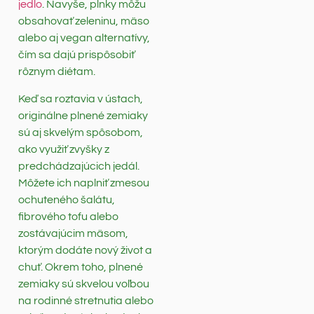
jedlo
. Navyše, plnky môžu
obsahovať zeleninu, mäso
alebo aj vegan alternatívy,
čím sa dajú prispôsobiť
rôznym diétam.
Keď sa roztavia v ústach,
originálne plnené zemiaky
sú aj skvelým spôsobom,
ako využiť zvyšky z
predchádzajúcich jedál.
Môžete ich naplniť zmesou
ochuteného šalátu,
fibrového tofu alebo
zostávajúcim mäsom,
ktorým dodáte nový život a
chuť. Okrem toho, plnené
zemiaky sú skvelou voľbou
na rodinné stretnutia alebo