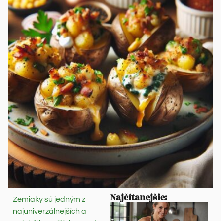
Najčítanejšie:
Zemiaky sú jedným z
najuniverzálnejších a