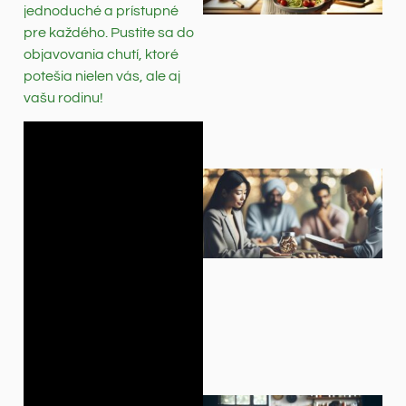
jednoduché a prístupné
pre každého. Pustite sa do
objavovania chutí, ktoré
potešia nielen vás, ale aj
vašu rodinu!