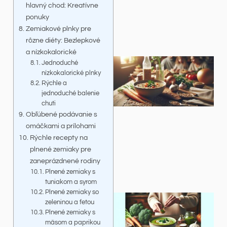
hlavný chod: Kreatívne
ponuky
Zemiakové plnky pre
rôzne diéty: Bezlepkové
a nízkokalorické
Jednoduché
nízkokalorické plnky
Rýchle a
jednoduché balenie
chuti
Obľúbené podávanie s
omáčkami a prílohami
Rýchle recepty na
plnené zemiaky pre
zaneprázdnené rodiny
Plnené zemiaky s
tuniakom a syrom
Plnené zemiaky so
zeleninou a fetou
Plnené zemiaky s
mäsom a paprikou