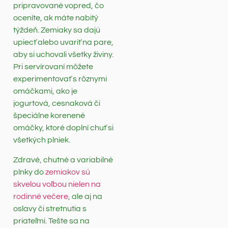
pripravované vopred, čo
oceníte, ak máte nabitý
týždeň. Zemiaky sa dajú
upiecť alebo uvariť na pare,
aby si uchovali všetky živiny.
Pri servírovaní môžete
experimentovať s rôznymi
omáčkami, ako je
jogurtová, cesnaková či
špeciálne korenené
omáčky, ktoré doplní chuť si
všetkých plniek.
Zdravé, chutné a variabilné
plnky do
zemiakov sú
skvelou voľbou nielen na
rodinné večere
, ale aj na
oslavy či stretnutia s
priateľmi. Tešte sa na