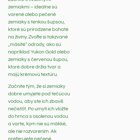
zemiakmi – ideálne sú
varené alebo pečené
zemiaky s tenkou šupsou,
ktoré sú prirodzene bohaté
na živiny. Zvoľte si takzvané
„mäsité“ odrody, ako sú
napríklad Yukon Gold alebo
zemiaky s červenou šupou,
ktoré dobre držia tvar a
majú krémovú textúru.
Začnite tým, že si zemiaky
dobre umyjete pod tečúcou
vodou, aby ste ich zbavili
nečistôt. Po umytí ich vložte
do hrnca s osolenou vodou
a varte, kým nie sú mäkké,
ale nie rozvarením. Ak
preferujete pečené