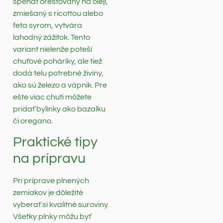
špenát orestovaný na oleji,
zmiešaný s ricottou alebo
feta syrom, vytvára
lahodný zážitok. Tento
variant nielenže poteší
chuťové poháriky, ale tiež
dodá telu potrebné živiny,
ako sú železo a vápnik. Pre
ešte viac chuti môžete
pridať bylinky ako bazalku
či oregano.
Praktické tipy
na prípravu
Pri príprave plnených
zemiakov je dôležité
vyberať si kvalitné suroviny.
Všetky plnky môžu byť