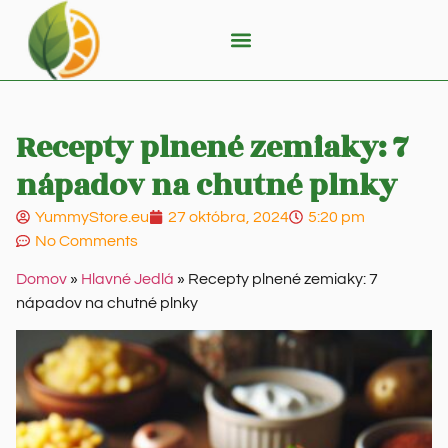
Recepty plnené zemiaky: 7
nápadov na chutné plnky
YummyStore.eu
27 októbra, 2024
5:20 pm
No Comments
Domov
»
Hlavné Jedlá
»
Recepty plnené zemiaky: 7
nápadov na chutné plnky