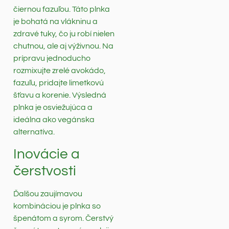
čiernou fazuľou. Táto plnka
je bohatá na vlákninu a
zdravé tuky, čo ju robí nielen
chutnou, ale aj výživnou. Na
prípravu jednoducho
rozmixujte zrelé avokádo,
fazuľu, pridajte limetkovú
šťavu a korenie. Výsledná
plnka je osviežujúca a
ideálna ako vegánska
alternatíva.
Inovácie a
čerstvosti
Ďalšou zaujímavou
kombináciou je plnka so
špenátom a syrom. Čerstvý