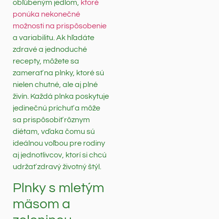
obľúbeným jedlom,
ktoré
ponúka nekonečné
možnosti na prispôsobenie
a variabilitu. Ak hľadáte
zdravé a jednoduché
recepty, môžete sa
zamerať na plnky, ktoré sú
nielen chutné, ale aj plné
živín. Každá plnka poskytuje
jedinečnú príchuť a môže
sa prispôsobiť rôznym
diétam, vďaka čomu sú
ideálnou voľbou pre rodiny
aj jednotlivcov, ktorí si chcú
udržať zdravý životný štýl.
Plnky s mletým
mäsom a