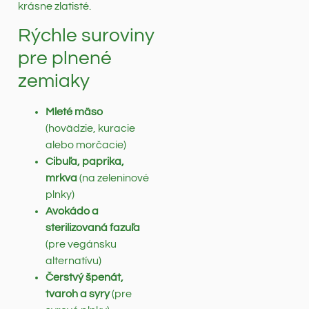
krásne zlatisté.
Rýchle suroviny
pre plnené
zemiaky
Mleté mäso
(hovädzie, kuracie
alebo morčacie)
Cibuľa, paprika,
mrkva
(na zeleninové
plnky)
Avokádo a
sterilizovaná fazuľa
(pre vegánsku
alternatívu)
Čerstvý špenát,
tvaroh a syry
(pre