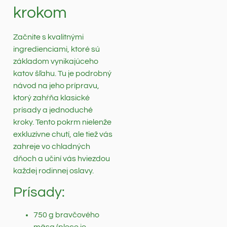
krokom
Začnite s kvalitnými
ingredienciami, ktoré sú
základom vynikajúceho
katov šľahu. Tu je podrobný
návod na jeho prípravu,
ktorý zahŕňa klasické
prísady a jednoduché
kroky. Tento pokrm nielenže
exkluzívne chutí, ale tiež vás
zahreje vo chladných
dňoch a učiní vás hviezdou
každej rodinnej oslavy.
Prísady:
750 g bravčového