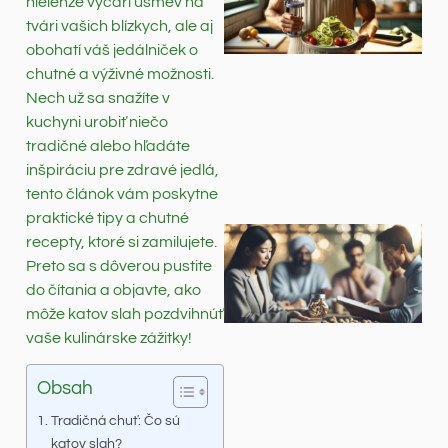
nielenže vyčarí úsmev na
tvári vašich blízkych, ale aj
obohatí váš jedálniček o
chutné a výživné možnosti.
Nech už sa snažíte v
kuchyni urobiť niečo
tradičné alebo hľadáte
inšpiráciu pre zdravé jedlá,
tento článok vám poskytne
praktické tipy a chutné
recepty, ktoré si zamilujete.
Preto sa s dôverou pustite
do čítania a objavte, ako
môže katov slah pozdvihnúť
vaše kulinárske zážitky!
Obsah
Tradičná chuť: Čo sú
katov slah?