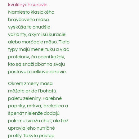
kvalitných surovín
.
Namiesto klasického
bravčového mäsa
vyskúšajte chudšie
varianty, akými sú kuracie
alebo morčacie mäso. Tieto
typy majú menej tuku a viac
proteínov, čo ocení každý,
kto sa snaží dbať na svoju
postavu a celkové zdravie.
Okrem zmeny mäsa
môžete pridať bohatú
paletu zeleniny. Farebné
papriky, mrkva, brokolica a
špenát nielenže dodajú
pokrmu sviežu chuť, ale tiež
upravia jeho nutričné
profily. Takýto prístup