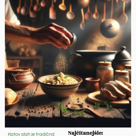
Najčítanejšie:
Katov slah je tradičná