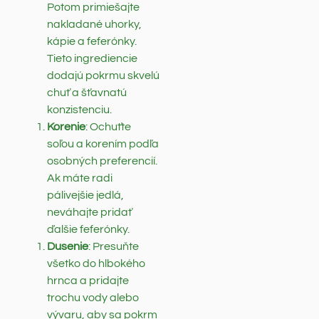
Potom primiešajte
nakladané uhorky,
kápie a feferónky.
Tieto ingrediencie
dodajú pokrmu skvelú
chuť a šťavnatú
konzistenciu.
Korenie
: Ochuťte
soľou a korením podľa
osobných preferencií.
Ak máte radi
pálivejšie jedlá,
neváhajte pridať
ďalšie feferónky.
Dusenie
: Presuňte
všetko do hlbokého
hrnca a pridajte
trochu vody alebo
vývaru, aby sa pokrm