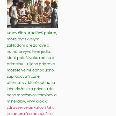
Katov šľah, tradičný pokrm,
môže byť skvelým
základom pre zdravé a
nutrične vyvážené jedlo,
ktoré poteší vašu rodinu aj
priateľov. Pri jeho príprave
môžete veľmi jednoducho
zapracovať rôzne
alternatívy, ktoré obohatia
jeho zloženie a prinesú do
neho množstvo vitamínov a
minerálov. Prvý krok k
zdravšej verzii katov šľahu
je zamerať sa na použitie