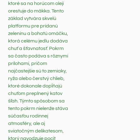
ktoré sa na horúcom oleji
orestuje do mäkka. Tento
základ vytvára skvelú
platformu pre pridanú
zeleninu a bohatú omáčku,
ktorá celému jedlu dodáva
chuť a šťavnatosť. Pokrm
sa často podáva s rôznymi
prílohami, pričom
najčastejšie sú to zemiaky,
ryža alebo čerstvý chlieb,
ktoré dokonale dopĺňajú
chuťom preplnený katov
šľah. Týmto spôsobom sa
tento pokrm nielenže stáva
súčasťou rodinnej
atmosféry, ale aj
sviatočným delikatesom,
ktorý navodzuje pocit