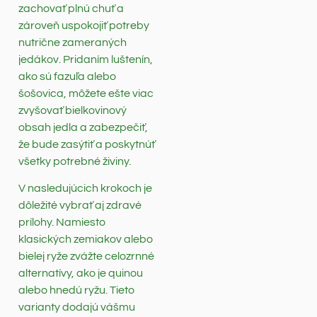
zachovať plnú chuť a
zároveň uspokojiť potreby
nutrične zameraných
jedákov. Pridaním luštenín,
ako sú fazuľa alebo
šošovica, môžete ešte viac
zvyšovať bielkovinový
obsah jedla a zabezpečiť,
že bude zasýtiť a poskytnúť
všetky potrebné živiny.
V nasledujúcich krokoch je
dôležité vybrať aj zdravé
prílohy. Namiesto
klasických zemiakov alebo
bielej ryže zvážte celozrnné
alternatívy, ako je quinou
alebo hnedú ryžu. Tieto
varianty dodajú vášmu