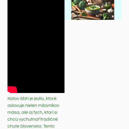
Katov šľah je jedlo, ktoré
oslovuje nielen milovníkov
mäsa, ale aj tých, ktorí si
chcú vychutnať tradičné
chute Slovenska. Tento