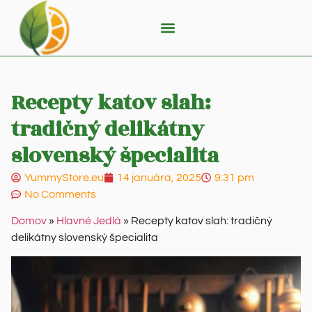
Recepty katov slah:
tradičný delikátny
slovenský špecialita
YummyStore.eu
14 januára, 2025
9:31 pm
No Comments
Domov
»
Hlavné Jedlá
»
Recepty katov slah: tradičný
delikátny slovenský špecialita