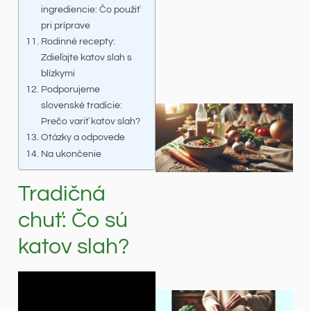
ingrediencie: Čo použiť
pri príprave
Rodinné recepty:
Zdieľajte katov slah s
blízkymi
Podporujeme
slovenské tradície:
Prečo variť katov slah?
Otázky a odpovede
Na ukončenie
Tradičná
chuť: Čo sú
katov slah?