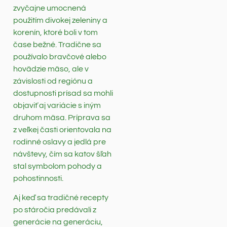
zvyčajne umocnená
použitím divokej zeleniny a
korenín, ktoré boli v tom
čase bežné. Tradične sa
používalo bravčové alebo
hovädzie mäso, ale v
závislosti od regiónu a
dostupnosti prísad sa mohli
objaviť aj variácie s iným
druhom mäsa. Príprava sa
z veľkej časti orientovala na
rodinné oslavy a jedlá pre
návštevy, čím sa katov šľah
stal symbolom pohody a
pohostinnosti.
Aj keď sa tradičné recepty
po stáročia predávali z
generácie na generáciu,