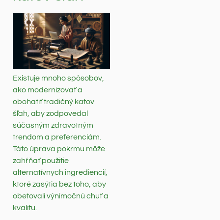
Existuje mnoho spôsobov,
ako modernizovať a
obohatiť tradičný katov
šľah, aby zodpovedal
súčasným zdravotným
trendom a preferenciám.
Táto úprava pokrmu môže
zahŕňať použitie
alternatívnych ingrediencií,
ktoré zasýtia bez toho, aby
obetovali výnimočnú chuť a
kvalitu.