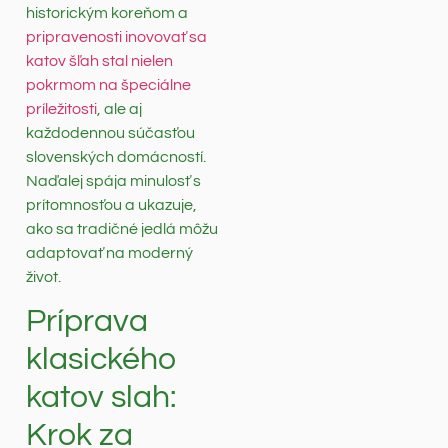
historickým koreňom a
pripravenosti inovovať sa
katov šľah stal nielen
pokrmom na špeciálne
príležitosti
, ale aj
každodennou súčasťou
slovenských domácností.
Naďalej spája minulosť s
prítomnosťou a ukazuje,
ako sa tradičné jedlá môžu
adaptovať na moderný
život.
Príprava
klasického
katov slah:
Krok za