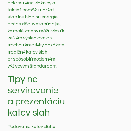
pokrmu viac vlákniny a
taktiež pomôžu udržať
stabilnú hladinu energie
počas dňa. Nezabúdajte,
že malé zmeny môžu viesť k
veľkým výsledkom a s
trochou kreativity dokážete
tradičný katov šľah
prispôsobiť moderným
výživovým štandardom.
Tipy na
servírovanie
a prezentáciu
katov slah
Podávanie katov šľahu