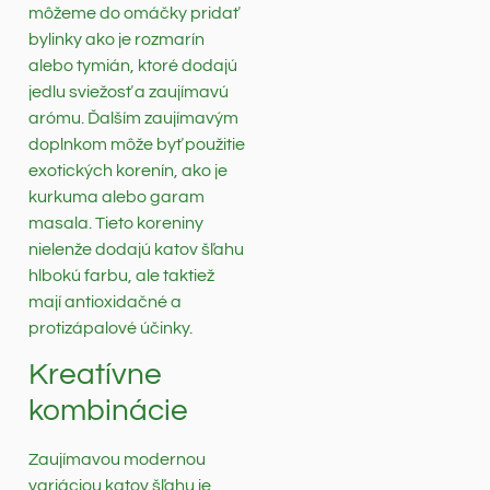
môžeme do omáčky pridať
bylinky ako je rozmarín
alebo tymián, ktoré dodajú
jedlu sviežosť a zaujímavú
arómu. Ďalším zaujímavým
doplnkom môže byť použitie
exotických korenín, ako je
kurkuma alebo garam
masala. Tieto koreniny
nielenže dodajú katov šľahu
hlbokú farbu, ale taktiež
mají antioxidačné a
protizápalové účinky.
Kreatívne
kombinácie
Zaujímavou modernou
variáciou katov šľahu je