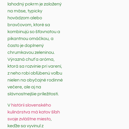
lahodný pokrm je založený
na mäse, typicky
hovädzom alebo
bravčovom, ktoré sa
kombinujú so šťavnatou a
pikantnou omáčkou, a
často je doplnený
chrumkavou zeleninou.
Výrazná chuť a aróma,
ktorá sa rozvinie pri varení,
z neho robí obľúbenú voľbu
nielen na obyčajné rodinné
večere, ale aj na
slávnostnejšie príležitosti.
V
histórii slovenského
kulinárstva má katov šľah
svoje zvláštne miesto
,
keďže sa vyvinul z