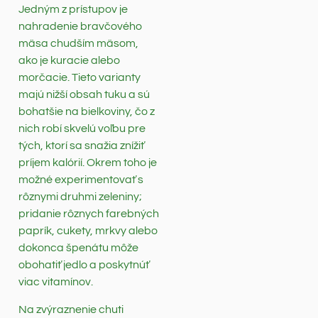
Jedným z prístupov je
nahradenie bravčového
mäsa chudším mäsom,
ako je kuracie alebo
morčacie. Tieto varianty
majú nižší obsah tuku a sú
bohatšie na bielkoviny, čo z
nich robí skvelú voľbu pre
tých, ktorí sa snažia znížiť
príjem kalórií. Okrem toho je
možné experimentovať s
rôznymi druhmi zeleniny;
pridanie rôznych farebných
paprík, cukety, mrkvy alebo
dokonca špenátu môže
obohatiť jedlo a poskytnúť
viac vitamínov.
Na zvýraznenie chuti