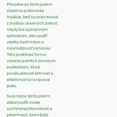
Pôvodne sa tento pokrm
viazal na poľovnícke
tradície, keď sa pripravoval
z zvyškov ulovených zvierat.
Vtedy bol významným
spôsobom, ako využiť
všetky časti mäsa a
minimalizovať plýtvaniu.
Táto praktická forma
varenia patrila k domácim
zvyklostiam, ktoré
povzbudzovali šetrnosť a
efektívnosť pri príprave
jedla.
Svoj názov tento pokrm
získal podľa svojej
vychýrenej šťavnatosti a
pikantnosti, ktorá bola