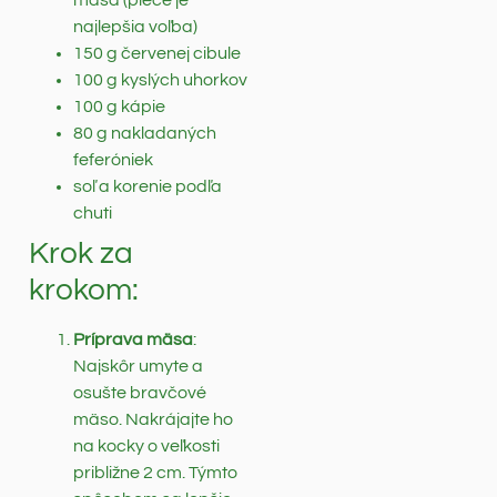
mäsa (plece je
najlepšia voľba)
150 g červenej cibule
100 g kyslých uhorkov
100 g kápie
80 g nakladaných
feferóniek
soľ a korenie podľa
chuti
Krok za
krokom:
Príprava mäsa
:
Najskôr umyte a
osušte bravčové
mäso. Nakrájajte ho
na kocky o veľkosti
približne 2 cm. Týmto