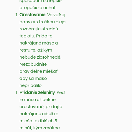
spôsobom sa lepšie
prepečie a ochutí.
Orestovanie
: Vo veľkej
panvici s troškou oleja
rozohrejte strednú
teplotu. Pridajte
nakrájané mäso a
restujte, až kým
nebude zlatohnedé.
Nezabudnite
pravidelne miešať,
aby sa mäso
nepripálilo.
Pridanie zeleniny
: Keď
je mäso už pekne
orestované, pridajte
nakrájanú cibuľu a
miešajte ďalších 5
minút, kým zmäkne.