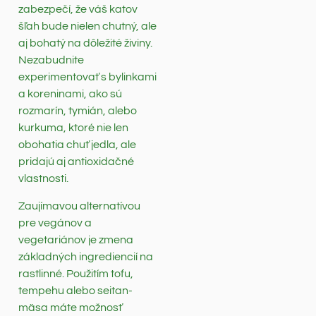
zabezpečí, že váš katov
šľah bude nielen chutný, ale
aj bohatý na dôležité živiny.
Nezabudnite
experimentovať s bylinkami
a koreninami, ako sú
rozmarín, tymián, alebo
kurkuma, ktoré nie len
obohatia chuť jedla, ale
pridajú aj antioxidačné
vlastnosti.
Zaujímavou alternatívou
pre vegánov a
vegetariánov je zmena
základných ingrediencií na
rastlinné. Použitím tofu,
tempehu alebo seitan-
mäsa máte možnosť