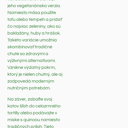
jeho vegetariánska verzia.
Namiesto mäsa použite
tofu alebo tempeh a pridať
čo najviac zeleniny, ako sú
baklažány, huby a hrášok.
Takéto variácie umožnia
skombinovať tradičné
chute so zdravými a
výživnými alternatívami.
Vznikne výdatný pokrm,
ktorý je nielen chutný, ale aj
zodpovedá moderným
nutričným potrebám.
Na záver, zabaľte svoj
katov šľah do celozrnného
tortilly alebo podávajte v
miske s quinoou namiesto
tradičných príloh. Tieto