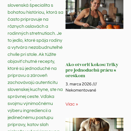
slovenská špecialita s
bohatou históriou, ktorá sa
často pripravuje na
rôznych oslavách a
rodinných stretnutiach. Je
to jedlo, ktoré spája rodiny
a vytvára nezabudnuteľné
chvíle pri stole. Ak túžite
objaviť chutné recepty,
Ako otvoriť kokos: Triky
ktoré sú jednoduché na
pre jednoduchú prácu s
oreškom
prípravu a zároveň
zachovávajú autenticitu
3. marca 2026
slovenskej kuchyne, ste na
Nekomentované
správnej ceste. Vďaka
svojmu výnimočnému
Viac »
výberu ingrediencií a
jedinečnému postupu
prípravy, katov slah