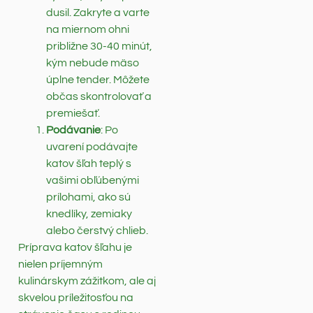
dusil. Zakryte a varte
na miernom ohni
približne 30-40 minút,
kým nebude mäso
úplne tender. Môžete
občas skontrolovať a
premiešať.
Podávanie
: Po
uvarení podávajte
katov šľah teplý s
vašimi obľúbenými
prílohami, ako sú
knedlíky, zemiaky
alebo čerstvý chlieb.
Príprava katov šľahu je
nielen príjemným
kulinárskym zážitkom, ale aj
skvelou príležitosťou na