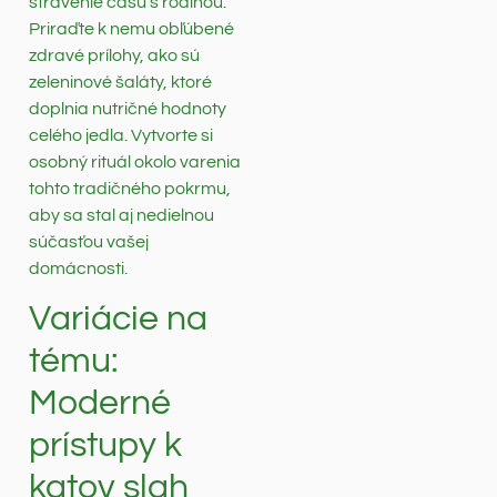
strávenie času s rodinou.
Priraďte k nemu obľúbené
zdravé prílohy, ako sú
zeleninové šaláty, ktoré
doplnia nutričné hodnoty
celého jedla. Vytvorte si
osobný rituál okolo varenia
tohto tradičného pokrmu,
aby sa stal aj nedielnou
súčasťou vašej
domácnosti.
Variácie na
tému:
Moderné
prístupy k
katov slah