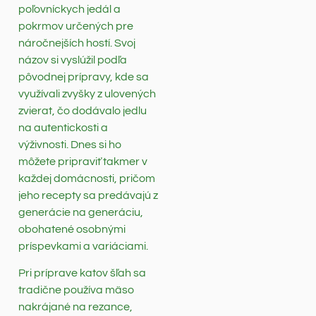
poľovníckych jedál a
pokrmov určených pre
náročnejších hostí. Svoj
názov si vyslúžil podľa
pôvodnej prípravy, kde sa
využívali zvyšky z ulovených
zvierat, čo dodávalo jedlu
na autentickosti a
výživnosti. Dnes si ho
môžete pripraviť takmer v
každej domácnosti, pričom
jeho recepty sa predávajú z
generácie na generáciu,
obohatené osobnými
príspevkami a variáciami.
Pri príprave katov šľah sa
tradične používa mäso
nakrájané na rezance,