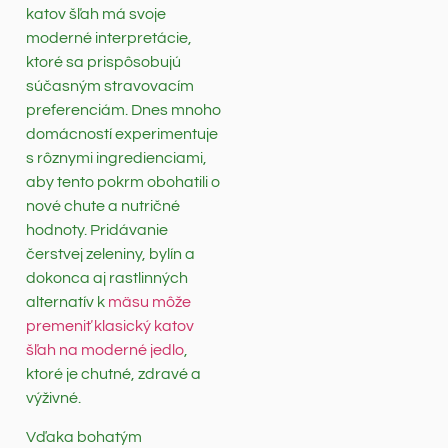
katov šľah má svoje
moderné interpretácie,
ktoré sa prispôsobujú
súčasným stravovacím
preferenciám. Dnes mnoho
domácností experimentuje
s rôznymi ingredienciami,
aby tento pokrm obohatili o
nové chute a nutričné
hodnoty. Pridávanie
čerstvej zeleniny, bylín a
dokonca aj rastlinných
alternatív k
mäsu môže
premeniť klasický katov
šľah na moderné jedlo
,
ktoré je chutné, zdravé a
výživné.
Vďaka bohatým