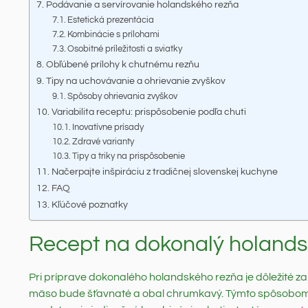
Podávanie a servírovanie holandského rezňa
Estetická prezentácia
Kombinácie s prílohami
Osobitné príležitosti a sviatky
Obľúbené prílohy k chutnému rezňu
Tipy na uchovávanie a ohrievanie zvyškov
Spôsoby ohrievania zvyškov
Variabilita receptu: prispôsobenie podľa chuti
Inovatívne prísady
Zdravé varianty
Tipy a triky na prispôsobenie
Načerpajte inšpiráciu z tradičnej slovenskej kuchyne
FAQ
Kľúčové poznatky
Recept na dokonalý holands
Pri príprave dokonalého holandského rezňa je dôležité zame
mäso bude šťavnaté a obal chrumkavý. Týmto spôsobom zís