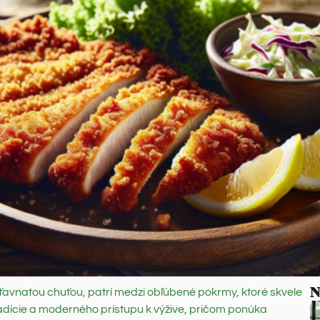
N
avnatou chuťou, patrí medzi obľúbené pokrmy, ktoré skvele
tradície a moderného prístupu k výžive, pričom ponúka