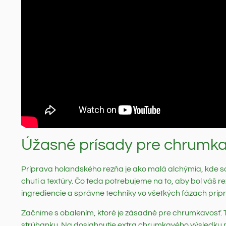
Úžasné prísady pre chrumka
Príprava holandského rezňa je ako malá alchýmia, kde s
chuti a textúry. Čo teda potrebujeme na to, aby bol váš r
ingrediencie a správne techniky vo všetkých fázach prípr
Začnime s obalením, ktoré je zásadné pre chrumkavosť. 
strúhanku. Na dosiahnutie extra chrumkavého výsledku 