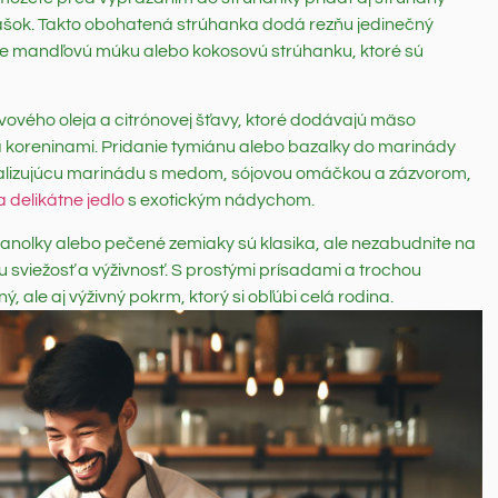
ášok. Takto obohatená strúhanka dodá rezňu jedinečný
úste mandľovú múku alebo kokosovú strúhanku, ktoré sú
vového oleja a citrónovej šťavy, ktoré dodávajú mäso
a koreninami. Pridanie tymiánu alebo bazalky do marinády
ntalizujúcu marinádu s medom, sójovou omáčkou a zázvorom,
 delikátne jedlo
s exotickým nádychom.
. Hranolky alebo pečené zemiaky sú klasika, ale nezabudnite na
lu sviežosť a výživnosť. S prostými prísadami a trochou
, ale aj výživný pokrm, ktorý si obľúbi celá rodina.