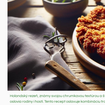
Holandský rezeň, známy svojou chrumkavou textúrou a šť
oslovia rodiny i hostí. Tento recept oslavuje kombináciu 