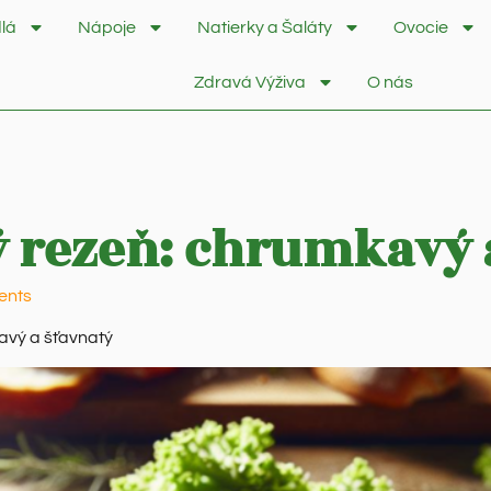
lá
Nápoje
Natierky a Šaláty
Ovocie
Zdravá Výživa
O nás
 rezeň: chrumkavý 
ents
avý a šťavnatý