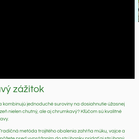
vý zážitok
a kombinujú jednoduché suroviny na dosiahnutie úžasnej
ezeň nielen chutný, ale aj chrumkavý? Kľúčom sú kvalitné
avy.
Tradičná metóda trojitého obalenia zahŕňa múku, vajce a
môžete pred vyprážaním do strúhanky pridať aj strúhaný