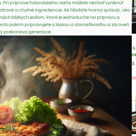
. Pri príprave holandského rezňa môžete nechať vyniknúť
 zdravé a chutné ingrediencie. Ak hľadáte tvorivý spôsob, ako
vojich blízkych jedlom, ktoré je jednoduché na prípravu a
tento pokrm pripravujete s láskou a starostlivosťou a zároveň
torý prekonáva generácie.
A
o
3
V