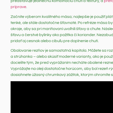
predstavuje jedinečnú kombináciu chuti a textúry, a
preto
príprave
.
Začnite výberom kvalitného mäsa; najlepšie je použiť pl
tenké, ale stále dostatočne šťavnaté. Po refréze mäsa 
okraje, aby sa pri mariňovaní uvoľnili šťavy a chute. Násl
šťavu a čerstvé bylinky ako pažítka či koriander. Nezabud
pridať aj cesnak alebo cibuľu pre doplnenie chuti.
Obalovanie rezňov je samostatná kapitola. Môžete sa roz
a strúhanka – alebo skúsiť moderné varianty, ako je pou
docielite tým, že pred vyprážaním necháte obalené rezne o
Vyprážajte na oleji dostatočne horúcom, aby bol rezeň r
dosiahnete úžasný chrumkavý zážitok, ktorým ohromíte sv