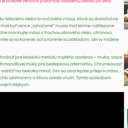
 je dôležité venovať pozornosť každému detailu pri jeho
átky teľacieho alebo bravčového mäsa, ktoré sú dostatočne
by mali byť vence „označené“ musia mať jemne rozklepané
edne marinujte mäso s trochou olivového oleja, citrónovú
nite aj na korenie; soľ a korenie sú základom, ale vy môžete
hodnúť pre klasickú metódu trojitého obalenia – múka, vajce
žití mandľovej múky pre bezlepkovú alternatívu. Chrumkavosť
dstáť na niekoľko minút, čím sa obal lepšie prilepí k mäsu.
ýchlo uzatvorený a šťava ostala vnutri. Týmto spôsobom
ojich blízkych.