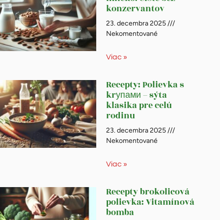
konzervantov
23. decembra 2025
Nekomentované
Viac »
Recepty: Polievka s
krупами – sýta
klasika pre celú
rodinu
23. decembra 2025
Nekomentované
Viac »
Recepty brokolicová
polievka: Vitamínová
bomba