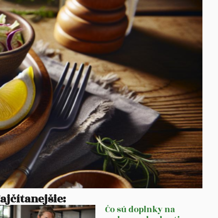
ajčítanejšie:
Čo sú doplnky na