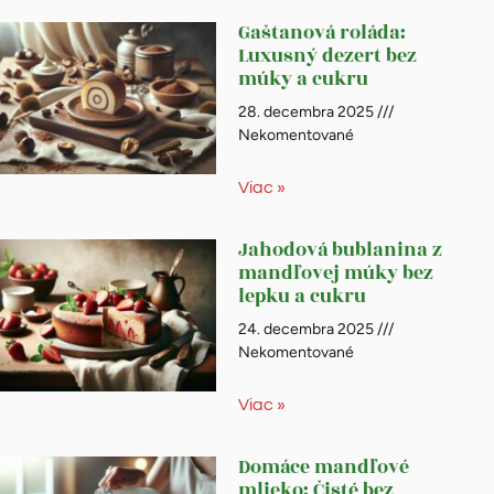
Gaštanová roláda:
Luxusný dezert bez
múky a cukru
28. decembra 2025
Nekomentované
Viac »
Jahodová bublanina z
mandľovej múky bez
lepku a cukru
24. decembra 2025
Nekomentované
Viac »
Domáce mandľové
mlieko: Čisté bez