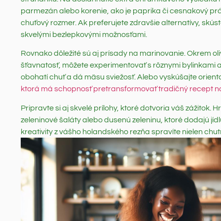
parmezán alebo korenie, ako je paprika či cesnakový pr
chuťový rozmer. Ak preferujete zdravšie alternatívy, sk
skvelými bezlepkovými možnosťami.
Rovnako dôležité sú aj prísady na marinovanie. Okrem oli
šťavnatosť, môžete experimentovať s rôznymi bylinkami 
obohatí chuť a dá mäsu sviežosť. Alebo vyskúšajte orie
ktorá má schopnosť pretransformovať tradičný recept na
Pripravte si aj skvelé prílohy, ktoré dotvoria váš zážitok
zeleninové šaláty alebo dusenú zeleninu, ktoré dodajú jíd
kreativity z vášho holandského rezňa spravíte nielen chutný