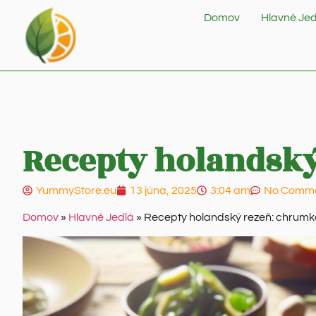
Domov
Hlavné Jed
Recepty holandský
YummyStore.eu
13 júna, 2025
3:04 am
No Comm
Domov
»
Hlavné Jedlá
»
Recepty holandský rezeň: chrumk