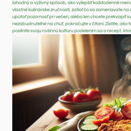
lahodný a výživný spôsob, ako vylepšiť každodenné menu
vlastné kulinárske zručnosti, zatiaľ čo sa zameriavate na
upútať pozornosť pri večeri, alebo len chcete prekvapiť s
nezabudnuteľné na chuť, pokračujte v čítaní. Zistíte, ako 
posilníte svoju rodinnú kultúru podelením sa o recept, k