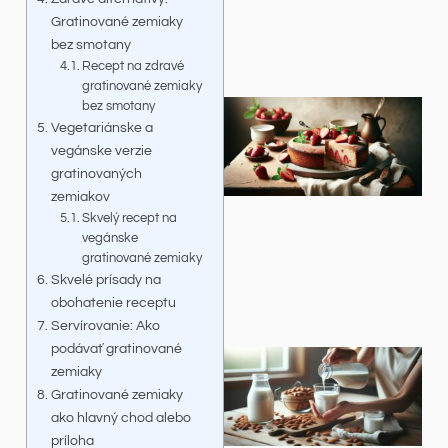
Gratinované zemiaky
bez smotany
Recept na zdravé
gratinované zemiaky
bez smotany
Vegetariánske a
vegánske verzie
gratinovaných
zemiakov
Skvelý recept na
vegánske
gratinované zemiaky
Skvelé prísady na
obohatenie receptu
Servírovanie: Ako
podávať gratinované
zemiaky
Gratinované zemiaky
ako hlavný chod alebo
príloha