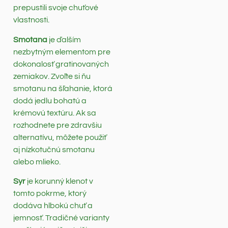
prepustili svoje chuťové
vlastnosti.
Smotana
je ďalším
nezbytným elementom pre
dokonalosť gratinovaných
zemiakov. Zvoľte si ňu
smotanu na šľahanie, ktorá
dodá jedlu bohatú a
krémovú textúru. Ak sa
rozhodnete pre zdravšiu
alternatívu, môžete použiť
aj nízkotučnú smotanu
alebo mlieko.
Syr
je korunný klenot v
tomto pokrme, ktorý
dodáva hlbokú chuť a
jemnosť. Tradičné varianty