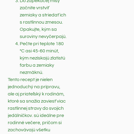
Do zapekacej misy
začnite vrstviť
zemiaky a striedať ich
s rastlinnou zmesou.
Opakujte, kým sa
suroviny nevyčerpajú.
Pečte pri teplote 180
°C asi 45-60 minút,
kým nezískajú zlatistú
farbu a zemiaky
nezmäknú.
Tento recept je nielen
jednoduchý na prípravu,
ale aj priateľský k rodinám,
ktoré sa snažia zaviesť viac
rastlinnej stravy do svojich
jedálničkov. sú ideálne pre
rodinné večere, pričom si
zachovávajú všetku