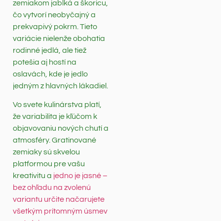
zemiakom jablká a škoricu,
čo vytvorí neobyčajný a
prekvapivý pokrm. Tieto
variácie nielenže obohatia
rodinné jedlá, ale tiež
potešia aj hostí na
oslavách, kde je jedlo
jedným z hlavných lákadiel.
Vo svete kulinárstva platí,
že variabilita je kľúčom k
objavovaniu nových chutí a
atmosféry. Gratinované
zemiaky sú skvelou
platformou pre vašu
kreativitu a
jedno je jasné –
bez ohľadu na zvolenú
variantu určite načarujete
všetkým prítomným úsmev