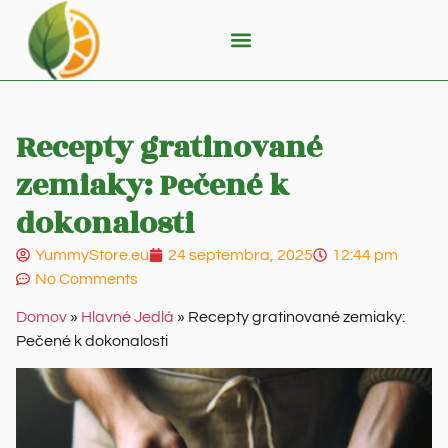
Recepty gratinované
zemiaky: Pečené k
dokonalosti
YummyStore.eu
24 septembra, 2025
12:44 pm
No Comments
Domov
»
Hlavné Jedlá
»
Recepty gratinované zemiaky:
Pečené k dokonalosti