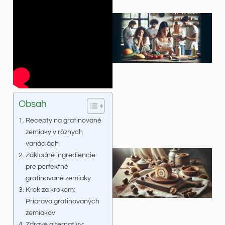
Obsah
Recepty na gratinované
zemiaky v rôznych
variáciách
Základné ingrediencie
pre perfektné
gratinované zemiaky
Krok za krokom:
Príprava gratinovaných
zemiakov
Zdravé alternatívy: