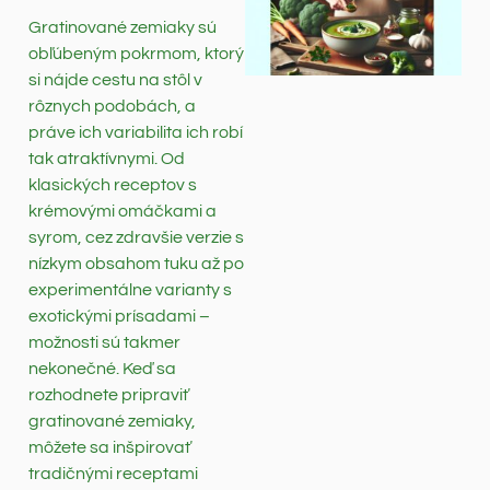
Gratinované zemiaky sú
obľúbeným pokrmom, ktorý
si nájde cestu na stôl v
rôznych podobách, a
práve ich variabilita ich robí
tak atraktívnymi. Od
klasických receptov s
krémovými omáčkami a
syrom, cez zdravšie verzie s
nízkym obsahom tuku až po
experimentálne varianty s
exotickými prísadami –
možnosti sú takmer
nekonečné. Keď sa
rozhodnete pripraviť
gratinované zemiaky,
môžete sa inšpirovať
tradičnými receptami