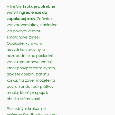
V treťom kroku je potrebné
vrstviť ingrediencie do
zapekacej misy
. Začnite s
vrstvou zemiakov, následne
ich pokryte vrstvou
smotanovej zmesi.
Opakujte, kým vám
nevydržia suroviny, a
nezabudnite na poslednú
vrstvu smotanovej zmesi,
ktorú posypte extra syrom,
aby ste dosiahli zlatistú
kôrku. Na záver môžete na
povrch pridať pár plátkov
masla, ktoré prispeje k
chuti a krémovosti.
Posledným krokom je
pečenie
. Predhrejte rúru na