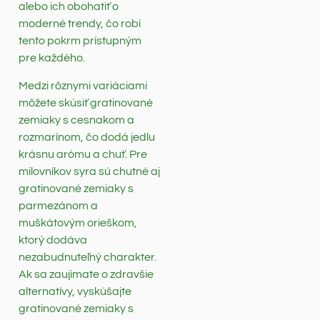
alebo ich obohatiť o
moderné trendy, čo robí
tento pokrm prístupným
pre každého.
Medzi rôznymi variáciami
môžete skúsiť gratinované
zemiaky s cesnakom a
rozmarínom, čo dodá jedlu
krásnu arómu a chuť. Pre
milovníkov syra sú chutné aj
gratinované zemiaky s
parmezánom a
muškátovým orieškom,
ktorý dodáva
nezabudnuteľný charakter.
Ak sa zaujímate o zdravšie
alternatívy, vyskúšajte
gratinované zemiaky s