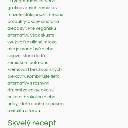
Pri vegetariánskej verzii
gratinovaných zemiakov
môžete stále použiť mliečne
produkty, ako je smotana
alebo syr. Pre vegánsku
alternatívu však skúste
využívať rastlinné mlieko,
ako je mandľové alebo
sójové, ktoré dodá
zemiakom potrebnú
krémovosť bez živočíšnych
bielkovín. Kombinujte tieto
alternatívy s rôznymi
druhmi zeleniny, ako sú
cuketa, brokolica alebo
hríby, ktoré obohatia pokrm
o vitalitu a farbu.
Skvelý recept