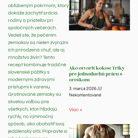
obľúbeným pokrmom, ktorý
dokáže zachytiť srdcia
rodiny a priateľov pri
spoločných večerách.
Vedeli ste, že pečením
zemiakov sa nielen zvýrazní
ich prirodzená chuť, ale aj
množstvo živín? Tento
recept kombinuje tradičné
Ako otvoriť kokos: Triky
slovenské pôžitky s
pre jednoduchú prácu s
oreškom
modernými zdravými
prístupmi k vareniu.
3. marca 2026
Gratinované zemiaky sú
Nekomentované
skvelou voľbou pre
všetkých, ktorí hľadajú
Viac »
rýchly, no výnimočný
spôsob, ako obohatiť svoj
jedálenský stôl. Pripravte si