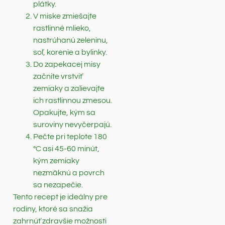
plátky.
V miske zmiešajte
rastlinné mlieko,
nastrúhanú zeleninu,
soľ, korenie a bylinky.
Do zapekacej misy
začnite vrstviť
zemiaky a zalievajte
ich rastlinnou zmesou.
Opakujte, kým sa
suroviny nevyčerpajú.
Pečte pri teplote 180
°C asi 45-60 minút,
kým zemiaky
nezmäknú a povrch
sa nezapečie.
Tento recept je ideálny pre
rodiny, ktoré sa snažia
zahrnúť zdravšie možnosti