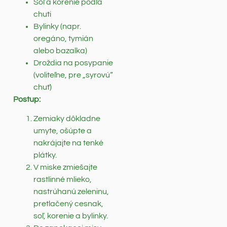
Soľ a korenie podľa
chuti
Bylinky (napr.
oregáno, tymián
alebo bazalka)
Droždia na posypanie
(voliteľne, pre „syrovú“
chuť)
Postup:
Zemiaky dôkladne
umyte, ošúpte a
nakrájajte na tenké
plátky.
V miske zmiešajte
rastlinné mlieko,
nastrúhanú zeleninu,
pretlačený cesnak,
soľ, korenie a bylinky.