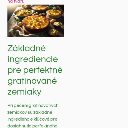
na tvári
.
Základné
ingrediencie
pre perfektné
gratinované
zemiaky
Pri pečení gratinovaných
zemiakov sú základné
ingrediencie kľúčové pre
dosiahnutie perfektného