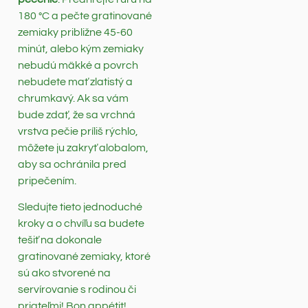
180 °C a pečte gratinované
zemiaky približne 45-60
minút, alebo kým zemiaky
nebudú mäkké a povrch
nebudete mať zlatistý a
chrumkavý. Ak sa vám
bude zdať, že sa vrchná
vrstva pečie príliš rýchlo,
môžete ju zakryť alobalom,
aby sa ochránila pred
pripečením.
Sledujte tieto jednoduché
kroky a o chvíľu sa budete
tešiť na dokonale
gratinované zemiaky, ktoré
sú ako stvorené na
servírovanie s rodinou či
priateľmi! Bon appétit!