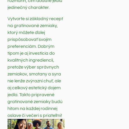
rozmarín, čím dodáte jedlu
jedinečný charakter.
Vytvorte si základný recept
na gratinované zemiaky,
ktorý môžete ďalej
prispôsobovať svojim
preferenciám. Dobrým
tipom je aj investícia do
kvalitných ingrediencií,
pretože výber správnych
zemiakov, smotany a syra
nie lenže zvýrazní chuť, ale
aj celkový estetický dojem
jedla. Takto pripravené
gratinované zemiaky budú
hitom na každej rodinnej
oslave či večeri s priateľmi!