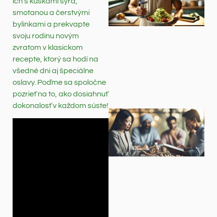
ich s kúskami syra,
smotanou a čerstvými
bylinkami a prekvapte
svoju rodinu novým
zvratom v klasickom
recepte, ktorý sa hodí na
všedné dni aj špeciálne
oslavy. Poďme sa spoločne
pozrieť na to, ako dosiahnuť
dokonalosť v každom súste!