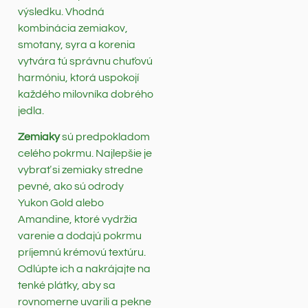
výsledku. Vhodná
kombinácia zemiakov,
smotany, syra a korenia
vytvára tú správnu chuťovú
harmóniu, ktorá uspokojí
každého milovníka dobrého
jedla.
Zemiaky
sú predpokladom
celého pokrmu. Najlepšie je
vybrať si zemiaky stredne
pevné, ako sú odrody
Yukon Gold alebo
Amandine, ktoré vydržia
varenie a dodajú pokrmu
príjemnú krémovú textúru.
Odlúpte ich a nakrájajte na
tenké plátky, aby sa
rovnomerne uvarili a pekne