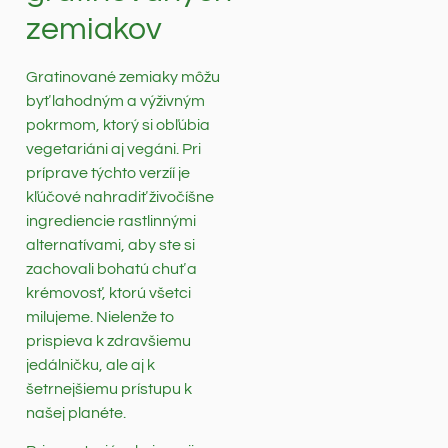
zemiakov
Gratinované zemiaky môžu
byť lahodným a výživným
pokrmom, ktorý si obľúbia
vegetariáni aj vegáni. Pri
príprave týchto verzíí je
kľúčové nahradiť živočíšne
ingrediencie rastlinnými
alternatívami, aby ste si
zachovali bohatú chuť a
krémovosť, ktorú všetci
milujeme. Nielenže to
prispieva k zdravšiemu
jedálničku, ale aj k
šetrnejšiemu prístupu k
našej planéte.