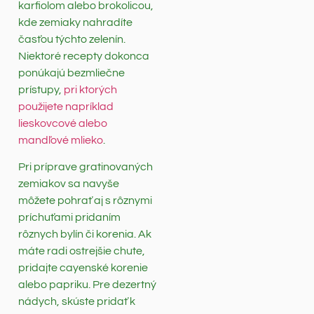
karfiolom alebo brokolicou,
kde zemiaky nahradíte
časťou týchto zelenín.
Niektoré recepty dokonca
ponúkajú bezmliečne
prístupy,
pri ktorých
použijete napríklad
lieskovcové alebo
mandľové mlieko
.
Pri príprave gratinovaných
zemiakov sa navyše
môžete pohrať aj s rôznymi
príchuťami pridaním
rôznych bylín či korenia. Ak
máte radi ostrejšie chute,
pridajte cayenské korenie
alebo papriku. Pre dezertný
nádych, skúste pridať k