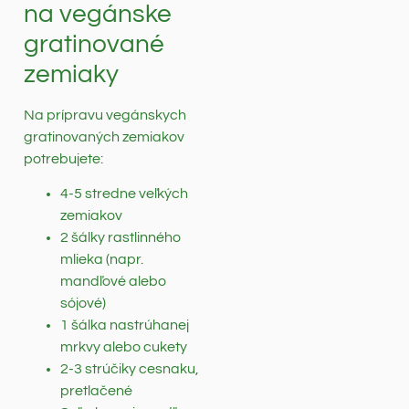
na vegánske
gratinované
zemiaky
Na prípravu vegánskych
gratinovaných zemiakov
potrebujete:
4-5 stredne veľkých
zemiakov
2 šálky rastlinného
mlieka (napr.
mandľové alebo
sójové)
1 šálka nastrúhanej
mrkvy alebo cukety
2-3 strúčiky cesnaku,
pretlačené