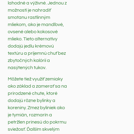
lahodné a výživné. Jednou z
možností je nahradiť
smotanu rastlinným
mliekom, ako je mandľové,
ovsené alebo kokosové
mlieko. Tieto alternatívy
dodajú jedlu krémovú
textúru a príjemnú chuť bez
zbytočných kalórií a
nasýtených tukov.
Môžete tiež využiť zemiaky
ako základ a zamerať sa na
prirodzené chute, ktoré
dodajú rôzne bylinky a
koreniny. Zmez byliniek ako
je tymián, rozmarín a
petržlen prinesú do pokrmu
sviežosť. Ďalším skvelým