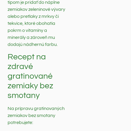
tipom je pridať do náplne
zemiakov zeleninové vývary
alebo pretlaky z mrkvy či
tekvice, ktoré obohatia
pokrm o vitamíny a
minerály a zároveň mu
dodajú nádhernú farbu.
Recept na
zdravé
gratinované
zemiaky bez
smotany
Na prípravu gratinovaných
zemiakov bez smotany
potrebujete: