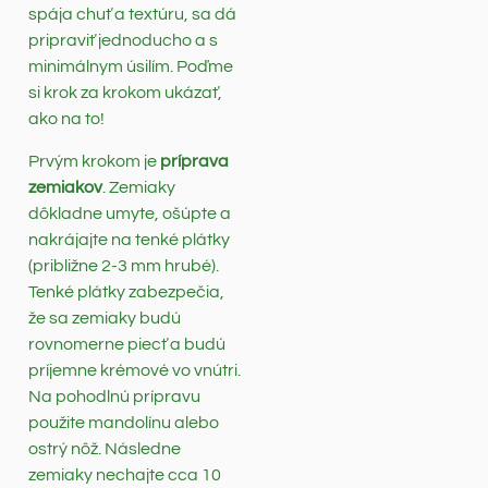
spája chuť a textúru, sa dá
pripraviť jednoducho a s
minimálnym úsilím. Poďme
si krok za krokom ukázať,
ako na to!
Prvým krokom je
príprava
zemiakov
. Zemiaky
dôkladne umyte, ošúpte a
nakrájajte na tenké plátky
(približne 2-3 mm hrubé).
Tenké plátky zabezpečia,
že sa zemiaky budú
rovnomerne piecť a budú
príjemne krémové vo vnútri.
Na pohodlnú prípravu
použite mandolínu alebo
ostrý nôž. Následne
zemiaky nechajte cca 10