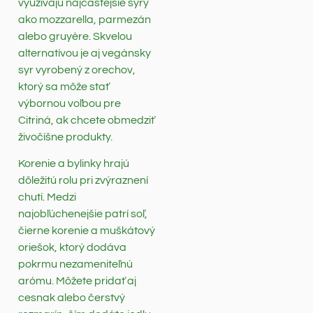
využívajú najčastejšie syry
ako mozzarella, parmezán
alebo gruyère. Skvelou
alternatívou je aj vegánsky
syr vyrobený z orechov,
ktorý sa môže stať
výbornou voľbou pre
Citriná, ak chcete obmedziť
živočíšne produkty.
Korenie a bylinky hrajú
dôležitú rolu pri zvýraznení
chutí. Medzi
najobľúchenejšie patrí soľ,
čierne korenie a muškátový
oriešok, ktorý dodáva
pokrmu nezameniteľnú
arómu. Môžete pridať aj
cesnak alebo čerstvý