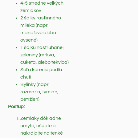
4-5 stredne veľkých
zemiakov
2 šálky rastlinného
mlieka (napr.
mandľové alebo
ovsené)
1 šálku nastrúhanej
zeleniny (mrkva,
cuketa, alebo tekvica)
Soľ a korenie podľa
chuti
Bylinky (napr.
rozmarín, tymián,
petržlen)
Postup:
Zemiaky dôkladne
umyte, ošúpte a
nakrájajte na tenké