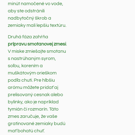
minút namočené vo vode,
aby ste odstránili
nadbytočný škrob a
zemiaky mali lepšiu textúru.
Druhá fáza zahŕňa
prípravu smotanovej zmesi
.
V miske zmiešajte smotanu
s nastrúhaným syrom,
soľou, korením a
muškátovým orieškom
podľa chuti. Pre hlbšiu
arómu môžete pridať aj
prelisovaný cesnak alebo
bylinky, ako je napríklad
tymián či rozmarín. Táto
zmes zaručuje, že vaše
gratinované zemiaky budú
mať bohatú chuť.