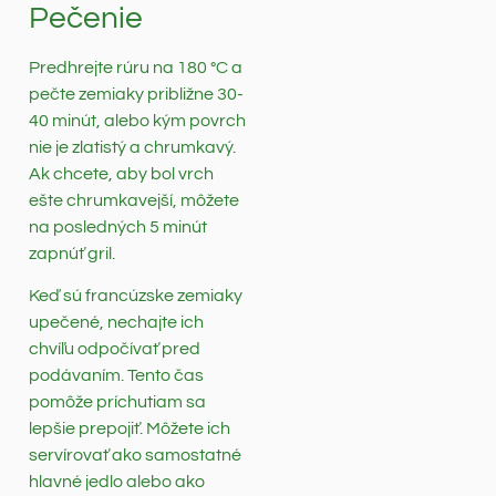
Pečenie
Predhrejte rúru na 180 °C a
pečte zemiaky približne 30-
40 minút, alebo kým povrch
nie je zlatistý a chrumkavý.
Ak chcete, aby bol vrch
ešte chrumkavejší, môžete
na posledných 5 minút
zapnúť gril.
Keď sú francúzske zemiaky
upečené, nechajte ich
chvíľu odpočívať pred
podávaním. Tento čas
pomôže príchutiam sa
lepšie prepojiť. Môžete ich
servírovať ako samostatné
hlavné jedlo alebo ako