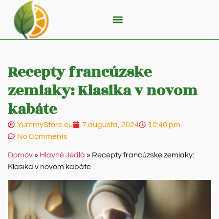
Recepty francúzske
zemiaky: Klasika v novom
kabáte
YummyStore.eu
7 augusta, 2024
10:40 pm
No Comments
Domov
»
Hlavné Jedlá
»
Recepty francúzske zemiaky:
Klasika v novom kabáte