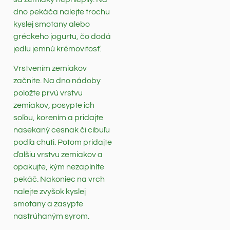
dno pekáča nalejte trochu
kyslej smotany alebo
gréckeho jogurtu, čo dodá
jedlu jemnú krémovitosť.
Vrstvením zemiakov
začnite. Na dno nádoby
položte prvú vrstvu
zemiakov, posypte ich
soľou, korením a pridajte
nasekaný cesnak či cibuľu
podľa chuti. Potom pridajte
ďalšiu vrstvu zemiakov a
opakujte, kým nezaplníte
pekáč. Nakoniec na vrch
nalejte zvyšok kyslej
smotany a zasypte
nastrúhaným syrom.