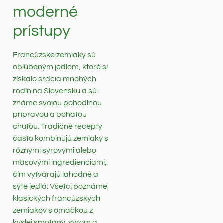
moderné
prístupy
Francúzske zemiaky sú
obľúbeným jedlom, ktoré si
získalo srdcia mnohých
rodín na Slovensku a sú
známe svojou pohodlnou
prípravou a bohatou
chuťou. Tradičné recepty
často kombinujú zemiaky s
rôznymi syrovými alebo
mäsovými ingredienciami,
čím vytvárajú lahodné a
sýte jedlá. Všetci poznáme
klasických francúzskych
zemiakov s omáčkou z
kyslej smotany, syrom a