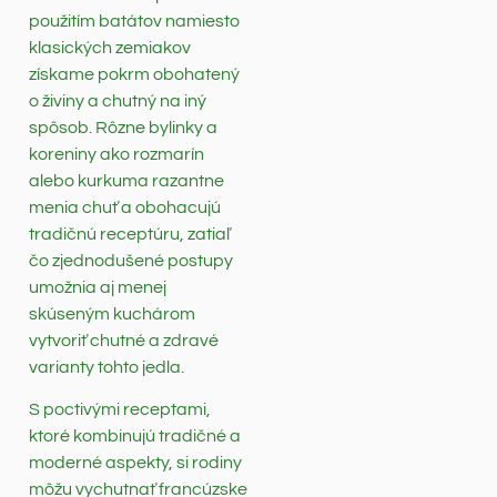
použitím batátov namiesto
klasických zemiakov
získame pokrm obohatený
o živiny a chutný na iný
spôsob. Rôzne bylinky a
koreniny ako rozmarín
alebo kurkuma razantne
menia chuť a obohacujú
tradičnú receptúru, zatiaľ
čo zjednodušené postupy
umožnia aj menej
skúseným kuchárom
vytvoriť chutné a zdravé
varianty tohto jedla.
S poctivými receptami,
ktoré kombinujú tradičné a
moderné aspekty, si rodiny
môžu vychutnať francúzske