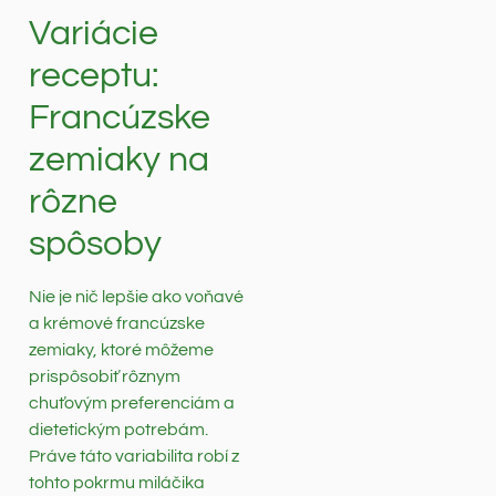
Variácie
receptu:
Francúzske
zemiaky na
rôzne
spôsoby
Nie je nič lepšie ako voňavé
a krémové francúzske
zemiaky, ktoré môžeme
prispôsobiť rôznym
chuťovým preferenciám a
dietetickým potrebám.
Práve táto variabilita robí z
tohto pokrmu miláčika