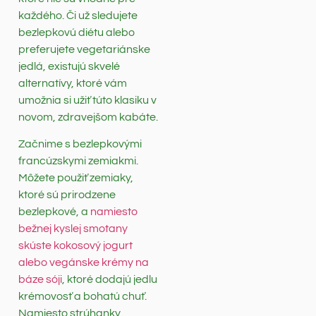
každého. Či už sledujete
bezlepkovú diétu alebo
preferujete vegetariánske
jedlá, existujú skvelé
alternatívy, ktoré vám
umožnia si užiť túto klasiku v
novom, zdravejšom kabáte.
Začnime s bezlepkovými
francúzskymi zemiakmi.
Môžete použiť zemiaky,
ktoré sú prirodzene
bezlepkové, a
namiesto
bežnej kyslej smotany
skúste kokosový jogurt
alebo vegánske krémy na
báze sóji
, ktoré dodajú jedlu
krémovosť a bohatú chuť.
Namiesto strúhanky