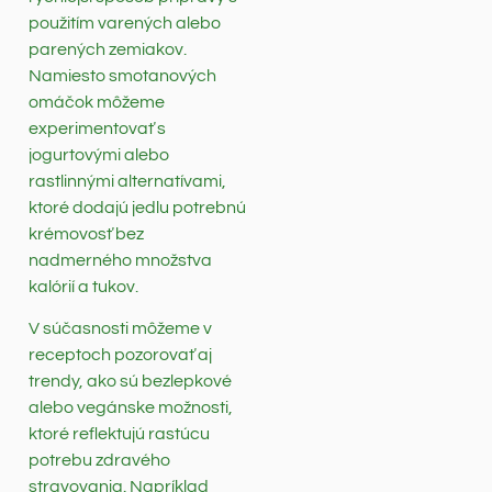
použitím varených alebo
parených zemiakov.
Namiesto smotanových
omáčok môžeme
experimentovať s
jogurtovými alebo
rastlinnými alternatívami,
ktoré dodajú jedlu potrebnú
krémovosť bez
nadmerného množstva
kalórií a tukov.
V súčasnosti môžeme v
receptoch pozorovať aj
trendy, ako sú bezlepkové
alebo vegánske možnosti,
ktoré reflektujú rastúcu
potrebu zdravého
stravovania. Napríklad