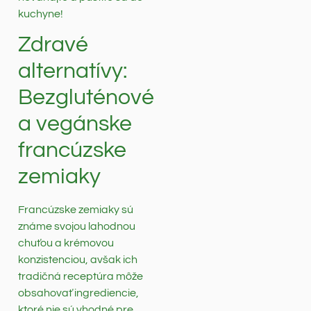
kuchyne!
Zdravé
alternatívy:
Bezgluténové
a vegánske
francúzske
zemiaky
Francúzske zemiaky sú
známe svojou lahodnou
chuťou a krémovou
konzistenciou, avšak ich
tradičná receptúra môže
obsahovať ingrediencie,
ktoré nie sú vhodné pre