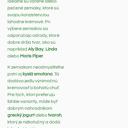
Ideálne sú varené alebo
pečené zemiaky, ktoré sú
svojou konzistenciou
lahodne krémové. Pri
výbere zemiakov sa
odporúčajú odrody, ktoré
dobre držia tvar, ako sú
napríklad
Aly Bay
,
Linda
alebo
Maris Piper
.
K zemiakom neodmysliteľne
patrí aj
kyslá smotana
. Tá
dodáva jedlu výnimočnú
krémovosť a bohatú chuť.
Pre tých, ktorí preferujú
ľahšie varianty, môže byť
dobrým náhradníkom
grecký jogurt
alebo
tvaroh
,
ktorý je nízkotučný a dodá