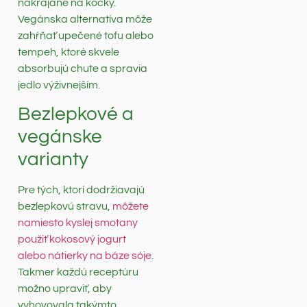
nakrájané na kocky.
Vegánska alternatíva môže
zahŕňať upečené tofu alebo
tempeh, ktoré skvele
absorbujú chute a spravia
jedlo výživnejším.
Bezlepkové a
vegánske
varianty
Pre tých, ktorí dodržiavajú
bezlepkovú stravu,
môžete
namiesto kyslej smotany
použiť kokosový jogurt
alebo nátierky na báze sóje
.
Takmer každú receptúru
možno upraviť, aby
vyhovovala takýmto