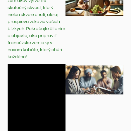
zemiakov vytvoríte
skutočný skvost, ktorý
nielen skvele chutí, ale aj
prospieva zdraviu vašich
blízkych. Pokračujte čítaním
a objavte, ako pripraviť
francúzske zemiaky v
novom kabáte, ktorý ohúri
každého!