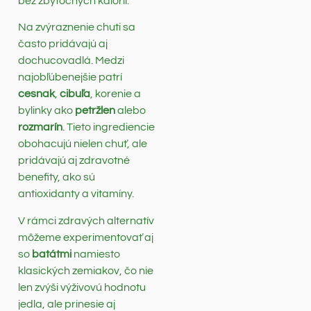
bez zbytočných kalórií.
Na zvýraznenie chuti sa
často pridávajú aj
dochucovadlá. Medzi
najobľúbenejšie patrí
cesnak
,
cibuľa
, korenie a
bylinky ako
petržlen
alebo
rozmarín
. Tieto ingrediencie
obohacujú nielen chuť, ale
pridávajú aj zdravotné
benefity, ako sú
antioxidanty a vitamíny.
V rámci zdravých alternatív
môžeme experimentovať aj
so
batátmi
namiesto
klasických zemiakov, čo nie
len zvýši výživovú hodnotu
jedla, ale prinesie aj