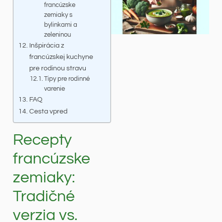
francúzske
zemiaky s
bylinkami a
zeleninou
Inšpirácia z
francúzskej kuchyne
pre rodinou stravu
Tipy pre rodinné
varenie
FAQ
Cesta vpred
Recepty
francúzske
zemiaky:
Tradičné
verzia vs.