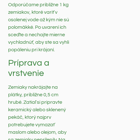
Odporúčame približne 1 kg
zemiakov, ktoré variť v
osolenej vode až kým nie sú
polomäkké. Po uvarení ich
sceďte a nechajte mierne
vychladnúť, aby ste sa vyhli
popáleniu pri krájaní.
Príprava a
vrstvenie
Zemiaky nakrájajte na
plátky, približne 0,5 cm
hrubé. Zatiaľ si pripravte
keramický alebo sklenený
pekáč, ktorý najprv
potrebujete vymazať
maslom alebo olejom, aby
sa zemiaky neprilepily. Na