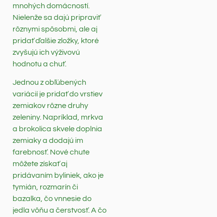
mnohých domácností.
Nielenže sa dajú pripraviť
rôznymi spôsobmi, ale aj
pridať ďalšie zložky, ktoré
zvyšujú ich výživovú
hodnotu a chuť.
Jednou z obľúbených
variácií je pridať do vrstiev
zemiakov rôzne druhy
zeleniny. Napríklad, mrkva
a brokolica skvele doplnia
zemiaky a dodajú im
farebnosť. Nové chute
môžete získať aj
pridávaním byliniek, ako je
tymián, rozmarín či
bazalka, čo vnnesie do
jedla vôňu a čerstvosť. A čo