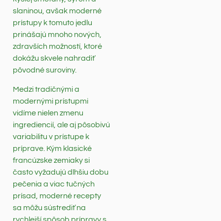
slaninou, avšak moderné
prístupy k tomuto jedlu
prinášajú mnoho nových,
zdravších možností, ktoré
dokážu skvele nahradiť
pôvodné suroviny.
Medzi tradičnými a
modernými prístupmi
vidíme nielen zmenu
ingrediencií, ale aj pôsobivú
variabilitu v prístupe k
príprave. Kým klasické
francúzske zemiaky si
často vyžadujú dlhšiu dobu
pečenia a viac tučných
prísad, moderné recepty
sa môžu sústrediť na
rychlejší spôsob prípravy s