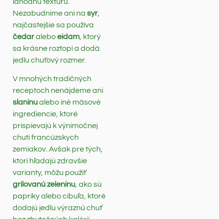
lahodnú textúru.
Nezabudnime ani na
syr
,
najčastejšie sa používa
čedar
alebo
eidam
, ktorý
sa krásne roztopí a dodá
jedlu chuťový rozmer.
V mnohých tradičných
receptoch nenájdeme ani
slaninu
alebo iné mäsové
ingrediencie, ktoré
prispievajú k výnimočnej
chuti francúzskych
zemiakov. Avšak pre tých,
ktorí hľadajú zdravšie
varianty, môžu použiť
grilovanú zeleninu
, ako sú
papriky alebo cibuľa, ktoré
dodajú jedlu výraznú chuť