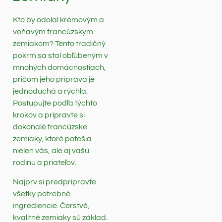
Kto by odolal krémovým a
voňavým francúzskym
zemiakom? Tento tradičný
pokrm sa stal obľúbeným v
mnohých domácnostiach,
pričom jeho príprava je
jednoduchá a rýchla.
Postupujte podľa týchto
krokov a pripravte si
dokonalé francúzske
zemiaky, ktoré potešia
nielen vás, ale aj vašu
rodinu a priateľov.
Najprv si predpripravte
všetky potrebné
ingrediencie. Čerstvé,
kvalitné zemiaky sú základ.