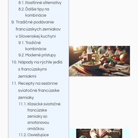
Rastlinné alternatívy
Ďalšie tipy na
kombinácie
Tradičné podávanie
francúzskych zemiakov
v Slovenskej kuchyni
Tradičné
kombinácie
Moderné prístupy
Nápady na rýchle jedlá
s francúzskymi
zemiakmi
Recepty na sezónne
sviatočné francúzske
zemiaky
Klasické sviatočné
francúzske
zemiaky so
smotanovou
omáčkou
Osviežujúce