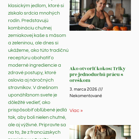
klasickým jedlom, ktoré si
získalo srdcia mnohých
rodín. Predstavujú
kombináciu chutnej
zemiakovej kaše s mäsom
a zeleninou, ale dnes si
ukážeme, ako túto tradičnú
receptúru obohatiť o
moderné ingrediencie a
Ako otvoriť kokos: Triky
zdravé postupy, ktoré
pre jednoduchú prácu s
oreškom
oslovia aj náročných
stravníkov. V dnešnom
3. marca 2026
uponáhľanom svete je
Nekomentované
dôležité vedieť, ako
prispôsobiť obľúbené jedlá
Viac »
tak, aby boli nielen chutné,
ale aj výživné. Pripravte sa
na to, že z francúzskych