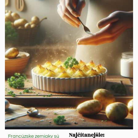
Najčítanejšie:
Francúzske zemiaky sú