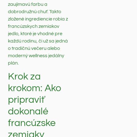
zaujímavú farbu a
dobrodružnú chuť. Takto
zložené ingrediencie robia z
francúzskych zemiakov
jedlo, ktoré je vhodné pre
každú rodinu, či už sa jedná
o tradičnú večeru alebo
moderný wellness jedálny
plán.
Krok za
krokom: Ako
pripraviť
dokonalé
francúzske
zemiaky