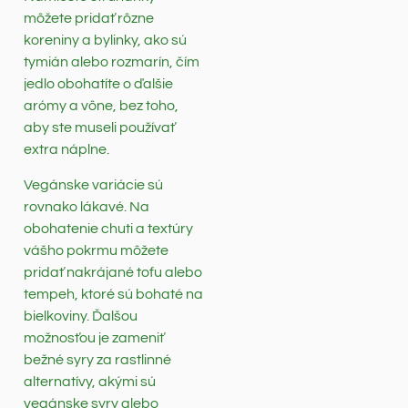
môžete pridať rôzne
koreniny a bylinky, ako sú
tymián alebo rozmarín, čím
jedlo obohatíte o ďalšie
arómy a vône, bez toho,
aby ste museli používať
extra náplne.
Vegánske variácie sú
rovnako lákavé. Na
obohatenie chuti a textúry
vášho pokrmu môžete
pridať nakrájané tofu alebo
tempeh, ktoré sú bohaté na
bielkoviny. Ďalšou
možnosťou je zameniť
bežné syry za rastlinné
alternatívy, akými sú
vegánske syry alebo