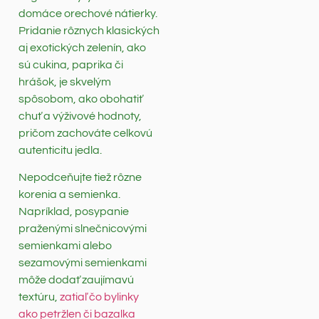
domáce orechové nátierky.
Pridanie rôznych klasických
aj exotických zelenín, ako
sú cukina, paprika či
hrášok, je skvelým
spôsobom, ako obohatiť
chuť a výživové hodnoty,
pričom zachováte celkovú
autenticitu jedla.
Nepodceňujte tiež rôzne
korenia a semienka.
Napríklad, posypanie
praženými slnečnicovými
semienkami alebo
sezamovými semienkami
môže dodať zaujímavú
textúru,
zatiaľ čo bylinky
ako petržlen či bazalka