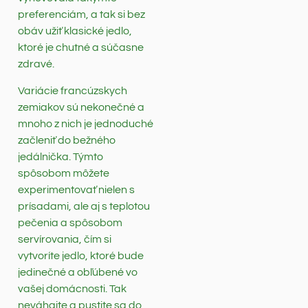
preferenciám, a tak si bez
obáv užiť klasické jedlo,
ktoré je chutné a súčasne
zdravé.
Variácie francúzskych
zemiakov sú nekonečné a
mnoho z nich je jednoduché
začleniť do bežného
jedálnička. Týmto
spôsobom môžete
experimentovať nielen s
prísadami, ale aj s teplotou
pečenia a spôsobom
servírovania, čím si
vytvoríte jedlo, ktoré bude
jedinečné a obľúbené vo
vašej domácnosti. Tak
neváhajte a pustite sa do