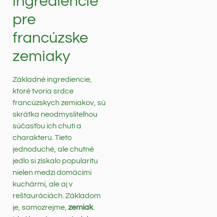
ingrediencie
pre
francúzske
zemiaky
Základné ingrediencie,
ktoré tvoria srdce
francúzskych zemiakov, sú
skrátka neodmysliteľnou
súčasťou ich chuti a
charakteru. Tieto
jednoduché, ale chutné
jedlo si získalo popularitu
nielen medzi domácimi
kuchármi, ale aj v
reštauráciách. Základom
je, samozrejme,
zemiak
.