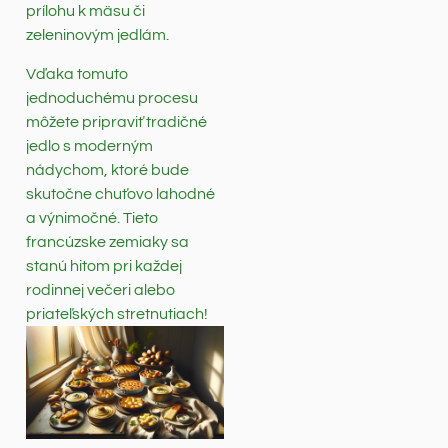
prílohu k mäsu či
zeleninovým jedlám.
Vďaka tomuto
jednoduchému procesu
môžete pripraviť tradičné
jedlo s moderným
nádychom, ktoré bude
skutočne chuťovo lahodné
a výnimočné. Tieto
francúzske zemiaky sa
stanú hitom pri každej
rodinnej večeri alebo
priateľských stretnutiach!