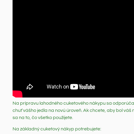
Na prípravu lahodného cuketového nákypu sa odporúča ma
chuť vášho jedla na novú úroveň. Ak chcete, aby bol váš n
sa na to, čo všetko použijete.
Na základný cuketový nákyp potrebujete: