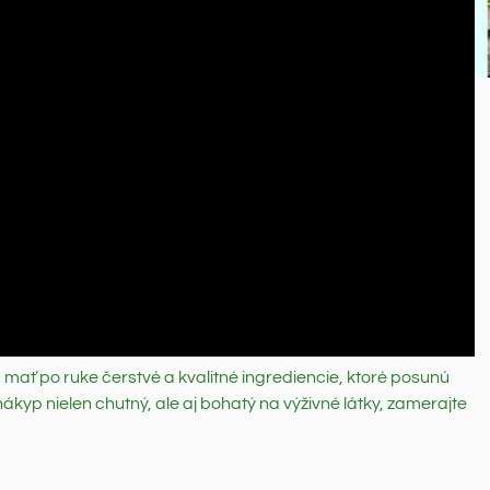
ť po ruke čerstvé a kvalitné ingrediencie, ktoré posunú
ákyp nielen chutný, ale aj bohatý na výživné látky, zamerajte