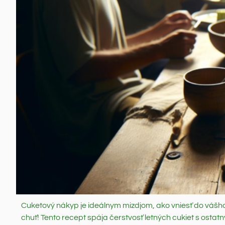
Cuketový nákyp je ideálnym mizdjom, ako vniesť do vášho j
chuť! Tento recept spája čerstvosť letných cukiet s ost