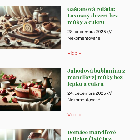
Gaštanová roláda:
Luxusný dezert bez
múky a cukru
28. decembra 2025
Nekomentované
Viac »
Jahodová bublanina z
mandľovej múky bez
lepku a cukru
24. decembra 2025
Nekomentované
Viac »
Domáce mandľové
mlieko: Čisté bez