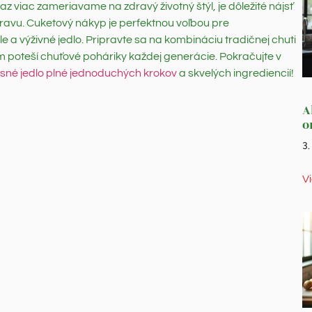
az viac zameriavame na zdravý životný štýl, je dôležité nájsť
ípravu. Cuketový nákyp je perfektnou voľbou pre
e a výživné jedlo. Pripravte sa na kombináciu tradičnej chuti
m poteší chuťové poháriky každej generácie. Pokračujte v
žasné jedlo plné jednoduchých krokov
a skvelých ingrediencií!
A
o
3
V