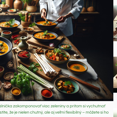
lnička zakomponovať viac zeleniny a pritom si vychutnať
te, že je nielen chutný, ale aj veľmi flexibilný – môžete si ho