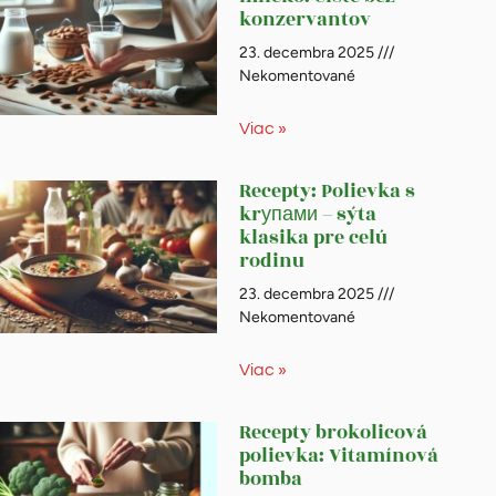
konzervantov
23. decembra 2025
Nekomentované
Viac »
Recepty: Polievka s
krупами – sýta
klasika pre celú
rodinu
23. decembra 2025
Nekomentované
Viac »
Recepty brokolicová
polievka: Vitamínová
bomba