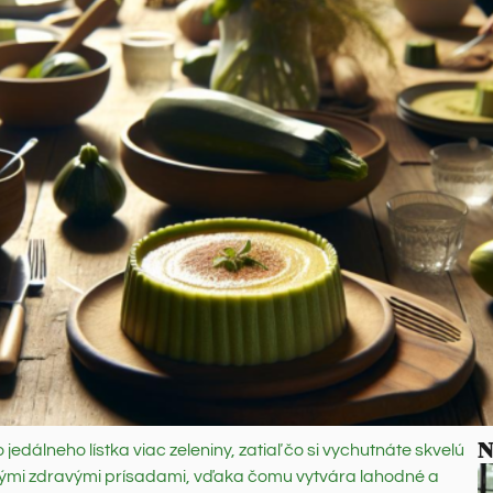
N
edálneho lístka viac zeleniny, zatiaľ čo si vychutnáte skvelú
atnými zdravými prísadami, vďaka čomu vytvára lahodné a