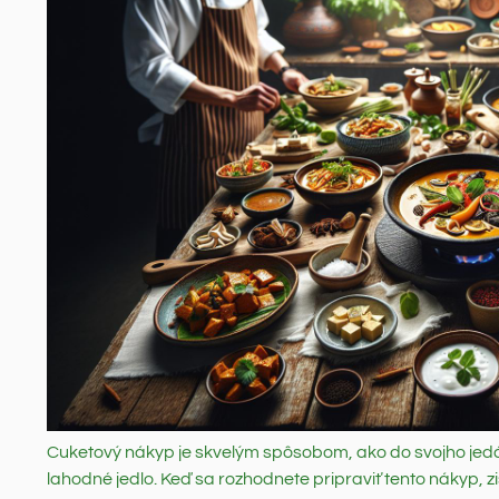
Cuketový nákyp je skvelým spôsobom, ako do svojho jedá
lahodné jedlo. Keď sa rozhodnete pripraviť tento nákyp, zistí