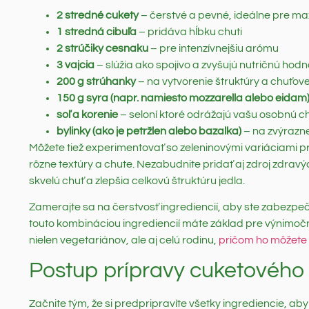
2 stredné cukety
– čerstvé a pevné, ideálne pre m
1 stredná cibuľa
– pridáva hĺbku chuti
2 strúčiky cesnaku
– pre intenzívnejšiu arómu
3 vajcia
– slúžia ako spojivo a zvyšujú nutričnú hodn
200 g strúhanky
– na vytvorenie štruktúry a chuťove
150 g syra (napr. namiesto mozzarella alebo eidam
soľ a korenie
– seloní ktoré odrážajú vašu osobnú c
bylinky (ako je petržlen alebo bazalka)
– na zvýrazne
Môžete tiež experimentovať so zeleninovými variáciami p
rôzne textúry a chute. Nezabudnite pridať aj zdroj zdravýc
skvelú chuť a zlepšia celkovú štruktúru jedla.
Zamerajte sa na čerstvosť ingrediencií, aby ste zabezpeči
touto kombináciou ingrediencií máte základ pre výnimočn
nielen vegetariánov, ale aj celú rodinu,
pričom ho môžete 
Postup prípravy cuketového
Začnite tým, že si predpripravíte všetky ingrediencie, aby 