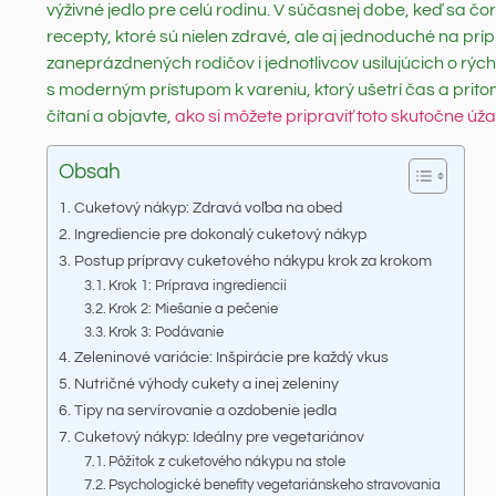
výživné jedlo pre celú rodinu. V súčasnej dobe, keď sa čor
recepty, ktoré sú nielen zdravé, ale aj jednoduché na pr
zaneprázdnených rodičov i jednotlivcov usilujúcich o rýchl
s moderným prístupom k vareniu, ktorý ušetrí čas a prito
čítaní a objavte,
ako si môžete pripraviť toto skutočne ú
Obsah
Cuketový nákyp: Zdravá voľba na obed
Ingrediencie pre dokonalý cuketový nákyp
Postup prípravy cuketového nákypu krok za krokom
Krok 1: Príprava ingrediencií
Krok 2: Miešanie a pečenie
Krok 3: Podávanie
Zeleninové variácie: Inšpirácie pre každý vkus
Nutričné výhody cukety a inej zeleniny
Tipy na servírovanie a ozdobenie jedla
Cuketový nákyp: Ideálny pre vegetariánov
Pôžitok z cuketového nákypu na stole
Psychologické benefity vegetariánskeho stravovania