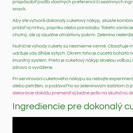
prispôsobiť podľa vlastných preferencií či sezónnych ingr
snack.
Aby ste vytvorili dokonalý cuketový nákyp, skúste kombin
pridať aj mrkvu, papriku alebo paradajky. Takéto variácie
chutný, ale aj vizuálne atraktívny pokrm. Zelenina nielenže 
Nutričné výhody cukety sú nesmierne cenné. Obsahuje málo
udržuje vás dlhšie sýtych. Okrem toho je cucetá bohatá n
imunitný systém. Preto je cuketový nákyp skvelou voľbou n
zdravo a vyvážene.
Pri servírovaní cuketového nákypu sa nebojte experimento
alebo petržlen, a podávať ho so zeleninovým šalátom či
dekorácie dokážu premeniť aj bežné jedlo na skutočnú de
Ingrediencie pre dokonalý c