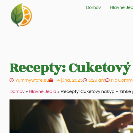
Domov
Hlavné Jed
Recepty: Cuketový 
YummyStore.eu
14 júna, 2025
6:29 am
No Comm
Domov
»
Hlavné Jedlá
»
Recepty: Cuketový nákyp – ľahké j