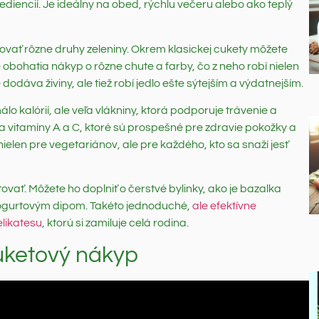
ediencií. Je ideálny na obed, rýchlu večeru alebo ako teplý
ovať rôzne druhy zeleniny. Okrem klasickej cukety môžete
 obohatia nákyp o rôzne chute a farby, čo z neho robí nielen
dodáva živiny, ale tiež robí jedlo ešte sýtejším a výdatnejším.
 kalórií, ale veľa vlákniny, ktorá podporuje trávenie a
a vitamíny A a C, ktoré sú prospešné pre zdravie pokožky a
ielen pre vegetariánov, ale pre každého, kto sa snaží jesť
vať. Môžete ho doplniť o čerstvé bylinky, ako je bazalka
 jogurtovým dipom. Takéto jednoduché,
ale efektívne
likatesu
, ktorú si zamiluje celá rodina.
uketový nákyp