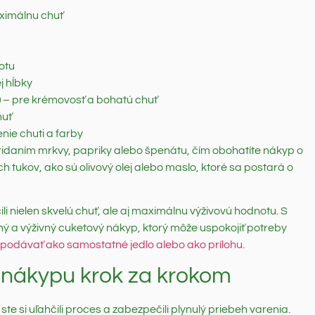
aximálnu chuť
otu
j hĺbky
)
– pre krémovosť a bohatú chuť
huť
nie chuti a farby
ridaním mrkvy, papriky alebo špenátu, čím obohatíte nákyp o
h tukov, ako sú olivový olej alebo maslo, ktoré sa postará o
li nielen skvelú chuť, ale aj maximálnu výživovú hodnotu. S
ý a výživný cuketový nákyp, ktorý môže uspokojiť potreby
podávať ako samostatné jedlo alebo ako prílohu
.
 nákypu krok za krokom
ste si uľahčili proces a zabezpečili plynulý priebeh varenia.