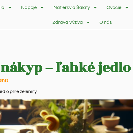
lá
Nápoje
Natierky a Šaláty
Ovocie
Zdravá Výživa
O nás
nákyp – ľahké jedlo
ents
edlo plné zeleniny