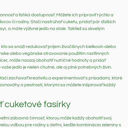
annosť a ľahká dostupnosť. Môžete ich pripraviť rýchlo a
cov či rodiny. Stačí nastrúhať cuketu, pridať pár ďalších
yr, a máte výživné jedlo na stole. Taktiež sú skvelým
 kto sa snaží redukovať príjem živočíšnych bielkovín alebo
ánske alebo vegánske stravovanie použitím rastlinných
 cícer, môže naozaj obohatiť nutričné hodnoty a pridať
še jedlo je nielen chutné, ale aj plné potrebných živín.
stačí zachovať kreativitu a experimentovať s prísadami, ktoré
ovnováhy a pestrosti, ktorými sa môžete inšpirovať každý
ť cuketové fasírky
 veľmi zábavná činnosť, ktorou môže každý obohatiť svoj
kvelou voľbou pre rodiny s deťmi, keďže kombinácia zeleniny s