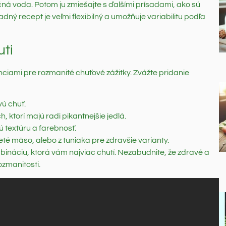
čná voda. Potom ju zmiešajte s ďalšími prísadami, ako sú
dný recept je veľmi flexibilný a umožňuje variabilitu podľa
uti
nciami pre rozmanité chuťové zážitky. Zvážte pridanie
vú chuť.
h, ktorí majú radi pikantnejšie jedlá.
 textúru a farebnosť.
té mäso, alebo z tuniaka pre zdravšie varianty.
mbináciu, ktorá vám najviac chutí. Nezabudnite, že zdravé a
ozmanitosti.