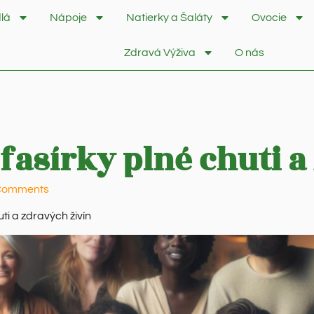
lá
Nápoje
Natierky a Šaláty
Ovocie
Zdravá Výživa
O nás
fasírky plné chuti a
Comments
ti a zdravých živín