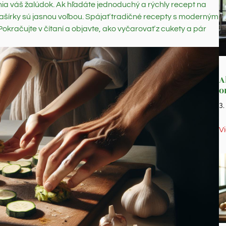
lnia váš žalúdok. Ak hľadáte jednoduchý a rýchly recept na
 fašírky sú jasnou voľbou. Spájať tradičné recepty s moderným
okračujte v čítaní a objavte, ako vyčarovať z cukety a pár
A
o
3
V