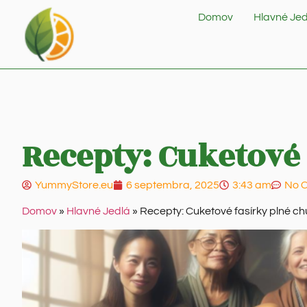
Domov
Hlavné Jed
Recepty: Cuketové 
YummyStore.eu
6 septembra, 2025
3:43 am
No 
Domov
»
Hlavné Jedlá
»
Recepty: Cuketové fasírky plné chu