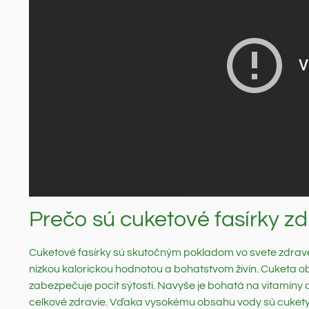
Prečo sú cuketové fasírky z
Cuketové fasírky sú skutočným pokladom vo svete zdravej
nízkou kalorickou hodnotou a bohatstvom živín. Cuketa o
zabezpečuje pocit sýtosti. Navyše je bohatá na vitamíny 
celkové zdravie. Vďaka vysokému obsahu vody sú cukety