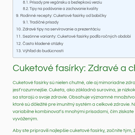
Prísady pre vegánsku a bezlepkovú verziu
Tipy na podávanie a zachovanie kvality
Rodinné recepty: Cuketové fasírky od babičky
Tradičné prísady
Zdravé tipy na servírovanie a prezentáciu
Sezónne varianty: Cuketové fasírky podľa ročných období
Často kladené otázky
Výhľad do budúcnosti
Cuketové fasírky: Zdravé a c
Cuketové fasírky sú nielen chutné, ale aj mimoriadne zdrav
jesť rozumnejšie. Cuketa, ako základná surovina, je nízkoka
sa starajú o svoje zdravie. Obsahuje významné množstvo v
ktoré sú dôležité pre imunitný systém a celkové zdravie
variabilne kombinovať s mnohými prísadami, čím získate je
vyváženým.
Aby ste pripravili najlepšie cuketové fasírky, začnite tým