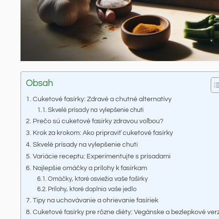
Obsah
Cuketové fasírky: Zdravé a chutné alternatívy
Skvelé prísady na vylepšenie chuti
Prečo sú cuketové fasírky zdravou voľbou?
Krok za krokom: Ako pripraviť cuketové fasírky
Skvelé prísady na vylepšenie chuti
Variácie receptu: Experimentujte s prísadami
Najlepšie omáčky a prílohy k fasírkam
Omáčky, ktoré osviežia vaše fašírky
Prílohy, ktoré doplnia vaše jedlo
Tipy na uchovávanie a ohrievanie fasíriek
Cuketové fasírky pre rôzne diéty: Vegánske a bezlepkové ver