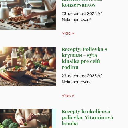
konzervantov
23. decembra 2025
Nekomentované
Viac »
Recepty: Polievka s
krупами – sýta
klasika pre celú
rodinu
23. decembra 2025
Nekomentované
Viac »
Recepty brokolicová
polievka: Vitamínová
bomba