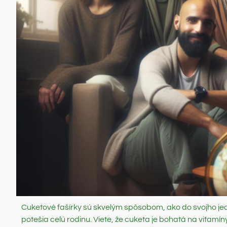
Cuketové fašírky sú skvelým spôsobom, ako do svojho je
potešia celú rodinu. Viete, že cuketa je bohatá na vitamíny