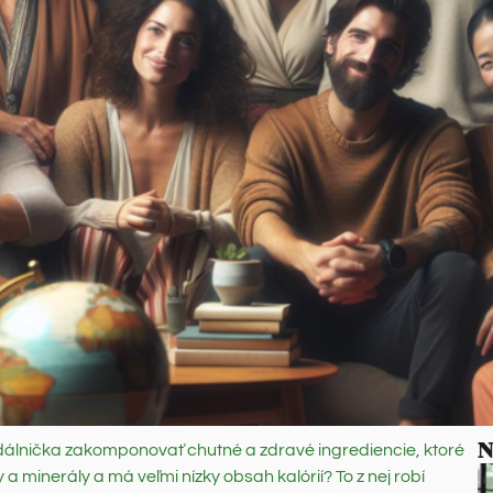
N
dálnička zakomponovať chutné a zdravé ingrediencie, ktoré
 a minerály a má veľmi nízky obsah kalórií? To z nej robí