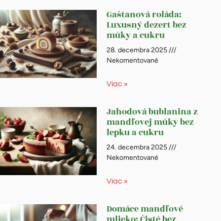
Gaštanová roláda:
Luxusný dezert bez
múky a cukru
28. decembra 2025
Nekomentované
Viac »
Jahodová bublanina z
mandľovej múky bez
lepku a cukru
24. decembra 2025
Nekomentované
Viac »
Domáce mandľové
mlieko: Čisté bez