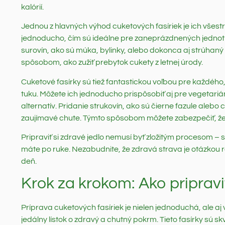
kalórií.
Jednou z hlavných výhod cuketových fasíriek je ich všestr
jednoducho, čím sú ideálne pre zaneprázdnených jednotliv
surovín, ako sú múka, bylinky, alebo dokonca aj strúhaný s
spôsobom, ako zužiť prebytok cukety z letnej úrody.
Cuketové fasírky sú tiež fantastickou voľbou pre každého,
tuku. Môžete ich jednoducho prispôsobiť aj pre vegetari
alternatív. Pridanie strukovín, ako sú čierne fazule alebo
zaujímavé chute. Týmto spôsobom môžete zabezpečiť, že va
Pripraviť si zdravé jedlo nemusí byť zložitým procesom – 
máte po ruke. Nezabudnite, že zdravá strava je otázkou r
deň.
Krok za krokom: Ako pripravi
Príprava cuketových fasíriek je nielen jednoduchá, ale aj
jedálny lístok o zdravý a chutný pokrm. Tieto fasírky sú s