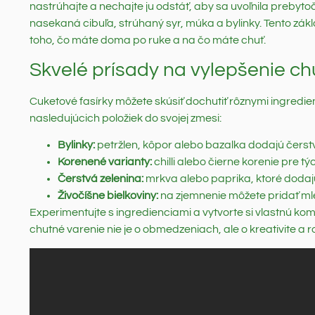
nastrúhajte a nechajte ju odstáť, aby sa uvoľnila prebyto
nasekaná cibuľa, strúhaný syr, múka a bylinky. Tento zákla
toho, čo máte doma po ruke a na čo máte chuť.
Skvelé prísady na vylepšenie ch
Cuketové fasírky môžete skúsiť dochutiť rôznymi ingredie
nasledujúcich položiek do svojej zmesi:
Bylinky:
petržlen, kôpor alebo bazalka dodajú čerst
Korenené varianty:
chilli alebo čierne korenie pre týc
Čerstvá zelenina:
mrkva alebo paprika, ktoré dodajú
Živočíšne bielkoviny:
na zjemnenie môžete pridať mle
Experimentujte s ingredienciami a vytvorte si vlastnú ko
chutné varenie nie je o obmedzeniach, ale o kreativite a r