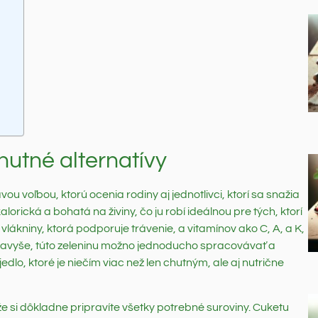
hutné alternatívy
ou voľbou, ktorú ocenia rodiny aj jednotlivci, ktorí sa snažia
lorická a bohatá na živiny, čo ju robí ideálnou pre tých, ktorí
lákniny, ktorá podporuje trávenie, a vitamínov ako C, A, a K,
. Navyše, túto zeleninu možno jednoducho spracovávať a
dlo, ktoré je niečím viac než len chutným, ale aj nutrične
, že si dôkladne pripravíte všetky potrebné suroviny. Cuketu