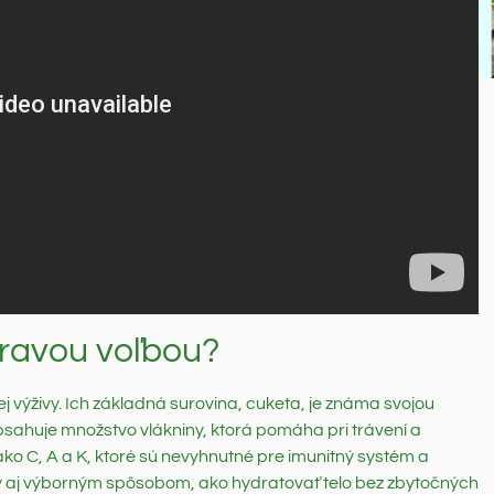
dravou voľbou?
 výživy. Ich základná surovina, cuketa, je známa svojou
bsahuje množstvo vlákniny, ktorá pomáha pri trávení a
ako C, A a K, ktoré sú nevyhnutné pre imunitný systém a
 aj výborným spôsobom, ako hydratovať telo bez zbytočných