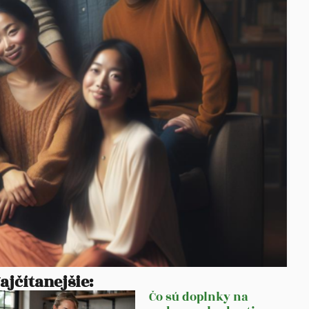
ajčítanejšie:
Čo sú doplnky na