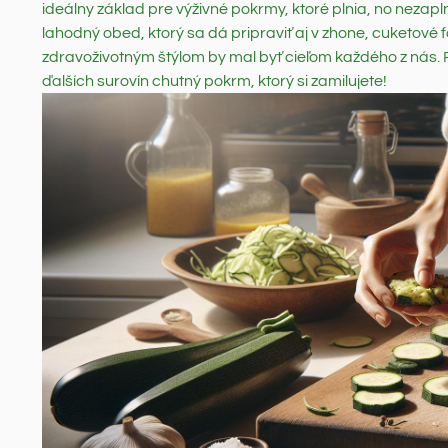
ideálny základ pre výživné pokrmy, ktoré plnia, no nezap
lahodný obed, ktorý sa dá pripraviť aj v zhone, cuketové
zdravoživotným štýlom by mal byť cieľom každého z nás. P
ďalších surovín chutný pokrm, ktorý si zamilujete!