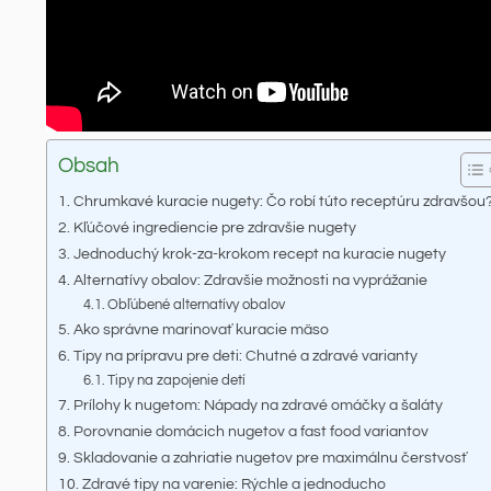
Obsah
Chrumkavé kuracie nugety: Čo robí túto receptúru zdravšou
Kľúčové ingrediencie pre zdravšie nugety
Jednoduchý krok-za-krokom recept na kuracie nugety
Alternatívy obalov: Zdravšie možnosti na vyprážanie
Obľúbené alternatívy obalov
Ako správne marinovať kuracie mäso
Tipy na prípravu pre deti: Chutné a zdravé varianty
Tipy na zapojenie detí
Prílohy k nugetom: Nápady na zdravé omáčky a šaláty
Porovnanie domácich nugetov a fast food variantov
Skladovanie a zahriatie nugetov pre maximálnu čerstvosť
Zdravé tipy na varenie: Rýchle a jednoducho