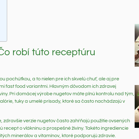
o robí túto receptúru
ochúťkou, a to nielen pre ich skvelú chuť, ale aj pre
ými fast food variantmi. Hlavným dôvodom ich zdravej
oviny. Pri domácej výrobe nugetov máte plnú kontrolu nad tým,
alórie, tuky a umelé prísady, ktoré sa často nachádzajú v
, zdravšie verzie nugetov často zahŕňajú použitie ovsených
ú recept o vlákninu a prospešné živiny. Takéto ingrediencie
itých minerálov a vitamínov, ktoré podporujú zdravie.