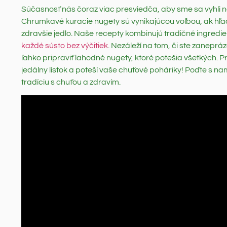
Súčasnosť nás čoraz viac presviedča, aby sme sa vyhli n
Chrumkavé kuracie nugety sú vynikajúcou voľbou, ak hľa
zdravšie jedlo. Naše recepty kombinujú tradičné ingred
každé sústo bez výčitiek
. Nezáleží na tom, či ste zanepr
ľahko pripraviť lahodné nugety, ktoré potešia všetkých. 
jedálny lístok a poteší vaše chuťové poháriky! Poďte s n
tradíciu s chuťou a zdravím.