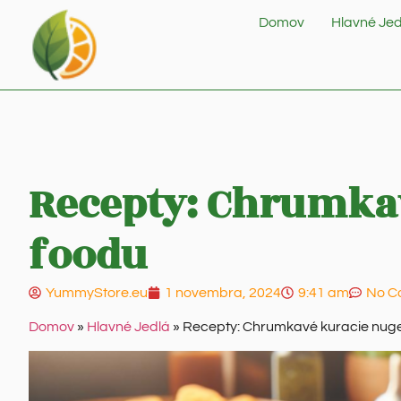
Domov
Hlavné Jed
Recepty: Chrumkav
foodu
YummyStore.eu
1 novembra, 2024
9:41 am
No C
Domov
»
Hlavné Jedlá
»
Recepty: Chrumkavé kuracie nuget