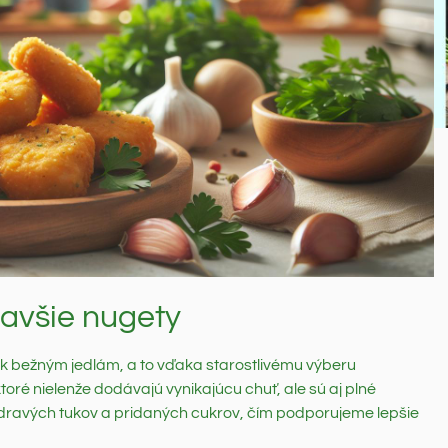
ravšie nugety
 k bežným jedlám, a to vďaka starostlivému výberu
 ktoré nielenže dodávajú vynikajúcu chuť, ale sú aj plné
dravých tukov a pridaných cukrov, čím podporujeme lepšie