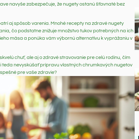
prave navyše zabezpečuje, že nugety ostanú šťavnaté bez
 patrí aj spôsob varenia. Mnohé recepty na zdravé nugety
ania, čo podstatne znižuje množstvo tukov potrebných na ich
cieho mäsa a ponúka vám výbornú alternatívu k vyprážaniu v
velú chuť, ale aj o zdravé stravovanie pre celú rodinu, čím
 si teda nevyskúšať prípravu vlastných chrumkavých nugetov
 prospešné pre vaše zdravie?