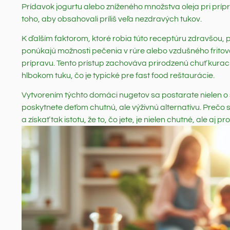
Prídavok jogurtu alebo zníženého množstva oleja pri prí
toho, aby obsahovali príliš veľa nezdravých tukov.
K ďalším faktorom, ktoré robia túto receptúru zdravšou,
ponúkajú možnosti pečenia v rúre alebo vzdušného fritov
prípravu. Tento prístup zachováva prirodzenú chuť kura
hlbokom tuku, čo je typické pre fast food reštaurácie.
Vytvorením týchto domáci nugetov sa postarate nielen o sk
poskytnete deťom chutnú, ale výživnú alternatívu. Prečo
a získať tak istotu, že to, čo jete, je nielen chutné, ale aj