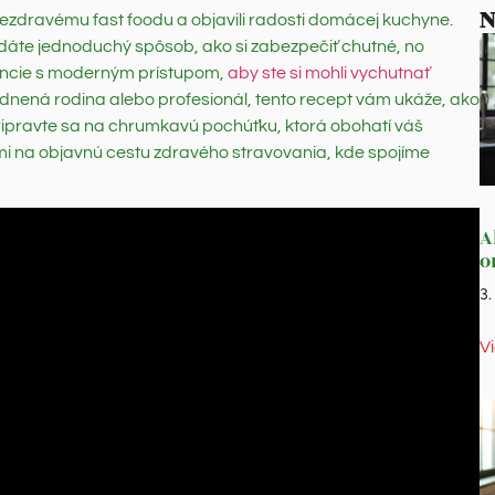
N
ezdravému fast foodu a objavili radosti domácej kuchyne.
dáte jednoduchý spôsob, ako si zabezpečiť chutné, no
iencie s moderným prístupom,
aby ste si mohli vychutnať
ázdnená rodina alebo profesionál, tento recept vám ukáže, ako
Pripravte sa na chrumkavú pochúťku, ktorá obohatí váš
ami na objavnú cestu zdravého stravovania, kde spojíme
A
o
3
V