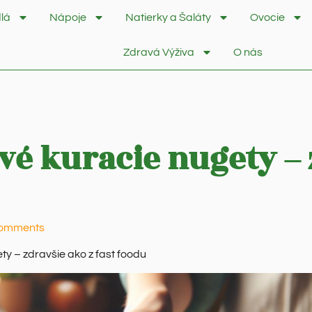
lá
Nápoje
Natierky a Šaláty
Ovocie
Zdravá Výživa
O nás
é kuracie nugety – z
omments
y – zdravšie ako z fast foodu