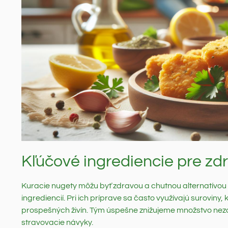
Kľúčové ingrediencie pre zd
Kuracie nugety môžu byť zdravou a chutnou alternatívou
ingrediencií. Pri ich príprave sa často využívajú suroviny,
prospešných živín. Tým úspešne znižujeme množstvo nez
stravovacie návyky.