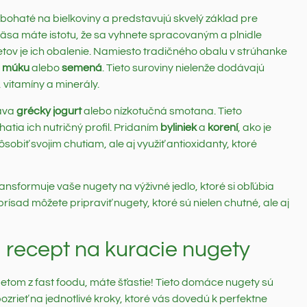
ú bohaté na bielkoviny a predstavujú skvelý základ pre
äsa máte istotu, že sa vyhnete spracovaným a plnidle
v je ich obalenie. Namiesto tradičného obalu v strúhanke
ú múku
alebo
semená
. Tieto suroviny nielenže dodávajú
vitamíny a minerály.
dáva
grécky jogurt
alebo nízkotučná smotana. Tieto
hatia ich nutričný profil. Pridaním
byliniek
a
korení
, ako je
biť svojim chutiam, ale aj využiť antioxidanty, ktoré
ansformuje vaše nugety na výživné jedlo, ktoré si obľúbia
prísad môžete pripraviť nugety, ktoré sú nielen chutné, ale aj
recept na kuracie nugety
getom z fast foodu, máte šťastie! Tieto domáce nugety sú
zrieť na jednotlivé kroky, ktoré vás dovedú k perfektne