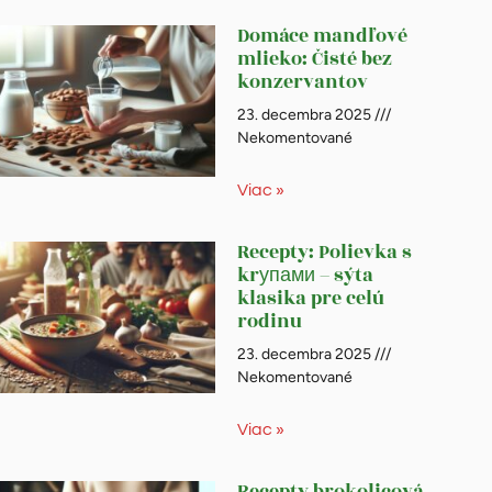
Domáce mandľové
mlieko: Čisté bez
konzervantov
23. decembra 2025
Nekomentované
Viac »
Recepty: Polievka s
krупами – sýta
klasika pre celú
rodinu
23. decembra 2025
Nekomentované
Viac »
Recepty brokolicová