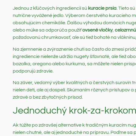
Jednou z kľúčových ingrediencií sú
kuracie prsia
. Tieto s
nutrične vyvážené jedlo. Výberom čerstvého kuracieho m
obsahujúcim chemikálie. Ďalšou výhodou domácich nugeto
alebo múke sa odporúča použiť
ovsené vločky
,
celozrnn
požadovanú chrumkavosť, ale sú tiež bohaté na vlákninu, 
Na zjemnenie a zvýraznenie chuti sa často do zmesi pri
ingrediencie nielenže udržia nugety šťavnaté, ale tiež obo
bazalka, oregano alebo kurkuma, sa môžete nielen prispôso
podporujú zdravie.
Na záver, vedomý výber kvalitných a čerstvých surovín tr
nielen deti, ale aj dospelí. Skúmaním rôznych prístupov a 
zdravé a bez zbytočných prísad.
Jednoduchý krok-za-krokom 
Ak túžite po zdravšej alternatíve k tradičným kuracím nu
nielen chutné, ale aj jednoduché na prípravu. Poďme sa po