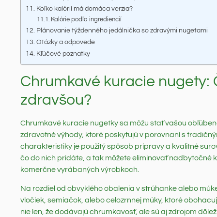
Koľko kalórií má domáca verzia?
Kalórie podľa ingrediencií
Plánovanie týždenného jedálnička so zdravými nugetami
Otázky a odpovede
Kľúčové poznatky
Chrumkavé kuracie nugety: Č
zdravšou?
Chrumkavé kuracie nugetky sa môžu stať vašou obľúbenou p
zdravotné výhody, ktoré poskytujú v porovnaní s tradičn
charakteristiky je použitý spôsob prípravy a kvalitné sur
čo do nich pridáte, a tak môžete eliminovať nadbytočné k
komerčne vyrábaných výrobkoch.
Na rozdiel od obvyklého obalenia v strúhanke alebo múke
vločiek, semiačok, alebo celozrnnej múky, ktoré obohacuj
nie len, že dodávajú chrumkavosť, ale sú aj zdrojom dôlež