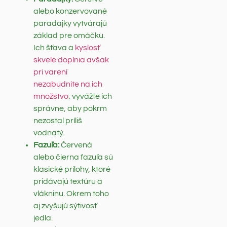
alebo konzervované
paradajky vytvárajú
základ pre omáčku.
Ich šťava a
kyslosť
skvele doplnia avšak
pri varení
nezabudnite na ich
množstvo
; vyvážte ich
správne, aby pokrm
nezostal príliš
vodnatý.
Fazuľa:
Červená
alebo čierna fazuľa sú
klasické prílohy, ktoré
pridávajú textúru a
vlákninu. Okrem toho
aj zvyšujú sýtivosť
jedla.