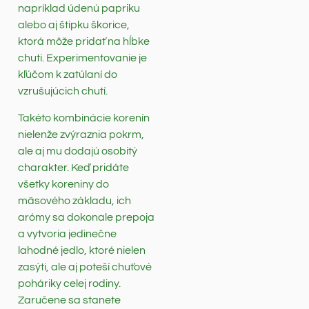
napríklad údenú papriku
alebo aj štipku škorice,
ktorá môže pridať na hĺbke
chuti. Experimentovanie je
kľúčom k zatúlaní do
vzrušujúcich chutí.
Takéto kombinácie korenín
nielenže zvýraznia pokrm,
ale aj mu dodajú osobitý
charakter. Keď pridáte
všetky koreniny do
mäsového základu, ich
arómy sa dokonale prepoja
a vytvoria jedinečne
lahodné jedlo, ktoré nielen
zasýti, ale aj poteší chuťové
poháriky celej rodiny.
Zaručene sa stanete