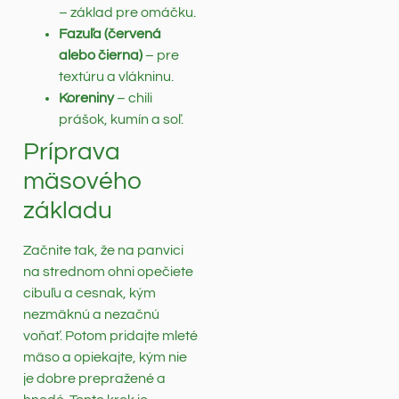
– základ pre omáčku.
Fazuľa (červená
alebo čierna)
– pre
textúru a vlákninu.
Koreniny
– chili
prášok, kumín a soľ.
Príprava
mäsového
základu
Začnite tak, že na panvici
na strednom ohni opečiete
cibuľu a cesnak, kým
nezmäknú a nezačnú
voňať. Potom pridajte mleté
mäso a opiekajte, kým nie
je dobre prepražené a