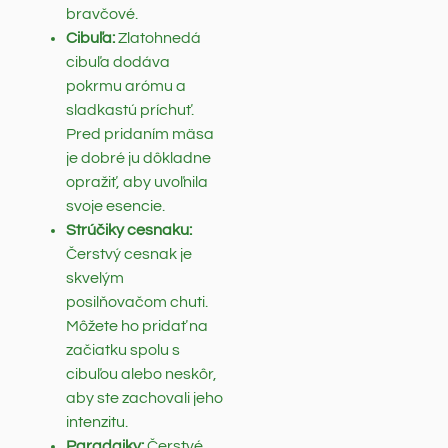
bravčové.
Cibuľa:
Zlatohnedá
cibuľa dodáva
pokrmu arómu a
sladkastú príchuť.
Pred pridaním mäsa
je dobré ju dôkladne
opražiť, aby uvoľnila
svoje esencie.
Strúčiky cesnaku:
Čerstvý cesnak je
skvelým
posilňovačom chuti.
Môžete ho pridať na
začiatku spolu s
cibuľou alebo neskôr,
aby ste zachovali jeho
intenzitu.
Paradajky:
Čerstvé