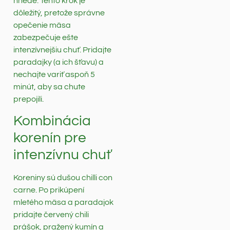
hnedé. Tento krok je
dôležitý, pretože správne
opečenie mäsa
zabezpečuje ešte
intenzívnejšiu chuť. Pridajte
paradajky (a ich šťavu) a
nechajte variť aspoň 5
minút, aby sa chute
prepojili.
Kombinácia
korenín pre
intenzívnu chuť
Koreniny sú dušou chilli con
carne. Po prikúpení
mletého mäsa a paradajok
pridajte červený chili
prášok, pražený kumín a