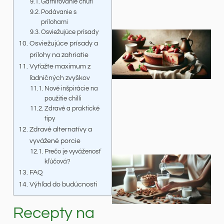
Garnírovanie chutí
Podávanie s
prílohami
Osviežujúce prísady
Osviežujúce prísady a
prílohy na zahriatie
Vyťažte maximum z
ľadničných zvyškov
Nové inšpirácie na
použitie chilli
Zdravé a praktické
tipy
Zdravé alternatívy a
vyvážené porcie
Prečo je vyváženosť
kľúčová?
FAQ
Výhľad do budúcnosti
Recepty na