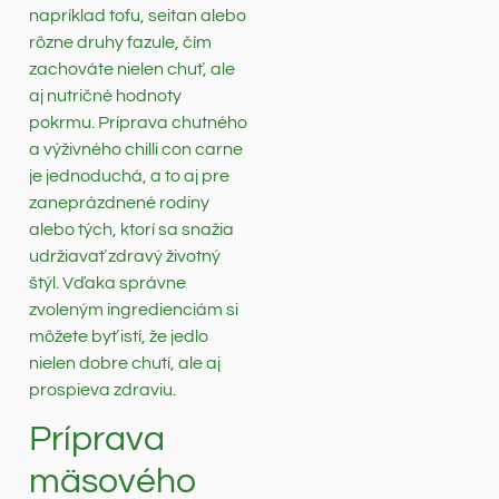
napríklad tofu, seitan alebo
rôzne druhy fazule, čím
zachováte nielen chuť, ale
aj nutričné hodnoty
pokrmu. Príprava chutného
a výživného chilli con carne
je jednoduchá, a to aj pre
zaneprázdnené rodiny
alebo tých, ktorí sa snažia
udržiavať zdravý životný
štýl. Vďaka správne
zvoleným ingredienciám si
môžete byť istí, že jedlo
nielen dobre chutí, ale aj
prospieva zdraviu.
Príprava
mäsového