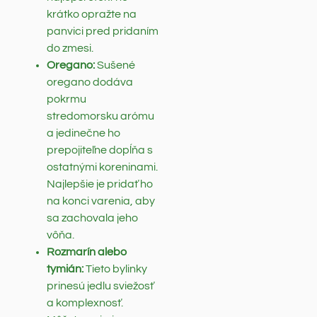
krátko opražte na
panvici pred pridaním
do zmesi.
Oregano:
Sušené
oregano dodáva
pokrmu
stredomorsku arómu
a jedinečne ho
prepojiteľne dopĺňa s
ostatnými koreninami.
Najlepšie je pridať ho
na konci varenia, aby
sa zachovala jeho
vôňa.
Rozmarín alebo
tymián:
Tieto bylinky
prinesú jedlu sviežosť
a komplexnosť.