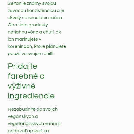
Seitan je známy svojou
žuvacou konzistenciou a je
skvelý na simuláciu mäsa.
Oba tieto produkty
natiahnu vône a chutí, ak
ich marinujete v
koreninách, ktoré plánujete
použiť vo svojom chilli.
Pridajte
farebné a
výživné
ingrediencie
Nezabudnite do svojich
vegánskych a
vegetariánskych variácií
pridávať aj svieže a