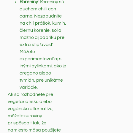
Koreniny:
Koreniny sú
duchom chilli con
carne. Nezabudnite
na chili prášok, kumín,
čiernu korenie, soľ a
možno aj papriku pre
extra štipľavosť.
Môžete
experimentovať aj s
inými bylinkami, ako je
oregano alebo
tymián, pre unikátne
variácie.
Ak sa rozhodnete pre
vegetariánsku alebo
vegánsku alternatívu,
môžete suroviny
prispôsobiť tak, že
namiesto mäsa použijete