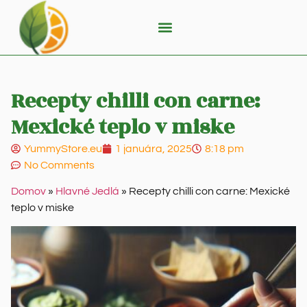
Recepty chilli con carne:
Mexické teplo v miske
YummyStore.eu
1 januára, 2025
8:18 pm
No Comments
Domov
»
Hlavné Jedlá
»
Recepty chilli con carne: Mexické
teplo v miske