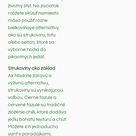
životný štýl. Na začiatok
môžete skúsiť namiesto
mäsa použiť rôzne
bielkovinové alternatívy,
ako sú strukoviny, tofu
alebo seitan, ktoré sa
výborne hodia do
pikantných jedál.
Strukoviny ako základ
Ak hľadáte zdravú a
výživnú alternatívu,
strukoviny sú vynikajúcou
voľbou. Čierne fazule a
červené fazule sú tradičné
zloženie chilli, ktoré dodáva
jedlu bohatú textúru a chuť.
Môžete ich jednoducho
variť s paradajkami,