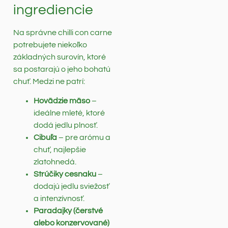
ingrediencie
Na správne chilli con carne
potrebujete niekoľko
základných surovín, ktoré
sa postarajú o jeho bohatú
chuť. Medzi ne patrí:
Hovädzie mäso
–
ideálne mleté, ktoré
dodá jedlu plnosť.
Cibuľa
– pre arómu a
chuť, najlepšie
zlatohnedá.
Strúčiky cesnaku
–
dodajú jedlu sviežosť
a intenzívnosť.
Paradajky (čerstvé
alebo konzervované)