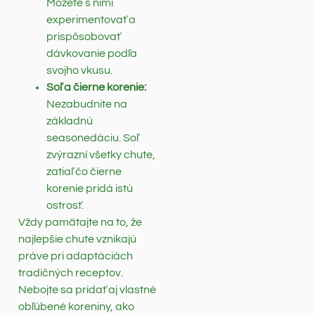
Môžete s nimi
experimentovať a
prispôsobovať
dávkovanie podľa
svojho vkusu.
Soľ a čierne korenie:
Nezabudnite na
základnú
seasonedáciu. Soľ
zvýrazní všetky chute,
zatiaľ čo čierne
korenie pridá istú
ostrosť.
Vždy pamätajte na to, že
najlepšie chute vznikajú
práve pri adaptáciách
tradičných receptov.
Nebojte sa pridať aj vlastné
obľúbené koreniny, ako