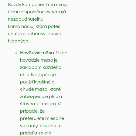
Každý komponent má svoju
úlohu a spoločne vytvárajú
nezabudnuteľnú
kombináciu, ktorá poteší
chuťové poháriky i zasýti
hladných.
Hovädzie mäso:
Mleté
hovädzie mäso je
základom každého
chilli. Najlepšie je
použiť kvalitné a
chudé mäso, ktoré
zabezpečuje plnú a
šťavnatú textúru. V
prípade, že
preferujete miešané
varianty, neváhajte
pridať aj mleté