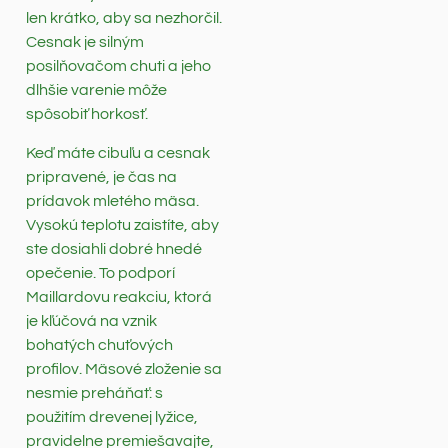
len krátko, aby sa nezhorčil.
Cesnak je silným
posilňovačom chuti a jeho
dlhšie varenie môže
spôsobiť horkosť.
Keď máte cibuľu a cesnak
pripravené, je čas na
prídavok mletého mäsa.
Vysokú teplotu zaistíte, aby
ste dosiahli dobré hnedé
opečenie. To podporí
Maillardovu reakciu, ktorá
je kľúčová na vznik
bohatých chuťových
profilov. Mäsové zloženie sa
nesmie preháňať: s
použitím drevenej lyžice,
pravidelne premiešavajte,