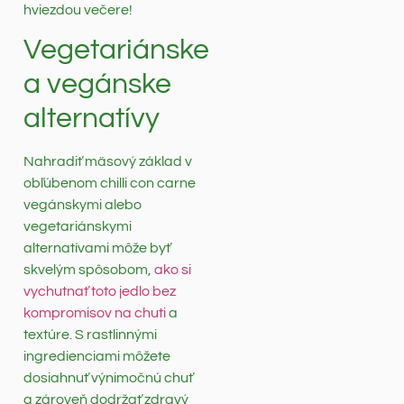
hviezdou večere!
Vegetariánske
a vegánske
alternatívy
Nahradiť mäsový základ v
obľúbenom chilli con carne
vegánskymi alebo
vegetariánskymi
alternatívami môže byť
skvelým spôsobom,
ako si
vychutnať toto jedlo bez
kompromisov na chuti
a
textúre. S rastlinnými
ingredienciami môžete
dosiahnuť výnimočnú chuť
a zároveň dodržať zdravý