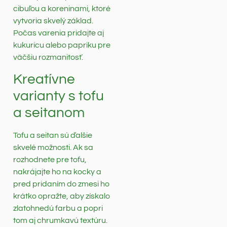
cibuľou a koreninami, ktoré
vytvoria skvelý základ.
Počas varenia pridajte aj
kukuricu alebo papriku pre
väčšiu rozmanitosť.
Kreatívne
varianty s tofu
a seitanom
Tofu a seitan sú ďalšie
skvelé možnosti. Ak sa
rozhodnete pre tofu,
nakrájajte ho na kocky a
pred pridaním do zmesi ho
krátko opražte, aby získalo
zlatohnedú farbu a popri
tom aj chrumkavú textúru.