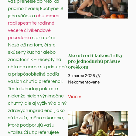
vás prenesie do Mexika
priamo z vašej kuchyne. S
jeho vôňou a
chutiami si
radi spestríte rodinné
večere či víkendové
posedenia
s priateľmi.
Nezáleží na tom, či ste
skúsený kuchár alebo
Ako otvoriť kokos: Triky
začiatočník – recepty na
pre jednoduchú prácu s
oreškom
chili con carne sú prístupné
a prispôsobiteľné podľa
3. marca 2026
vašich chutí a preferencií.
Nekomentované
Tento lahodný pokrm je
nielenže nielen výnimočne
Viac »
chutný, ale aj výživný a plný
zdravých ingrediencií, ako
sú fazuľa, mäso a korenie,
ktoré podporujú vašu
vitalitu. Či už preferujete