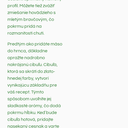
profil. Môžete tiež zvážiť
zmiešanie hovädzieho s
mletým bravčovým, čo
pokrmu pridá na
rozmanitosti chuti.
Predtým ako pridáte mäso
do hrnca, dôkladne
opražte nadrobno
nakrájanú cibuľu. Cibuľa,
ktorá sa skráti do zlato-
hnedej farby, vytvorí
vynikajúcu základňu pre
váš recept. Týmto
spôsobom uvoľníte jej
sladkasté arómy, čo dodá
pokrmu hĺbku. Keď bude
cibuľa hotová, pridajte
nasekaný cesnak a varte