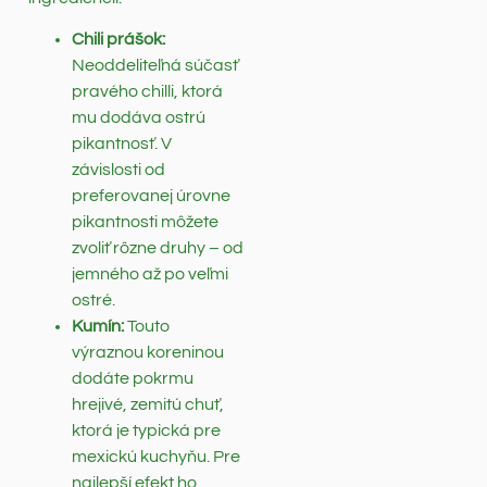
Chili prášok:
Neoddeliteľná súčasť
pravého chilli, ktorá
mu dodáva ostrú
pikantnosť. V
závislosti od
preferovanej úrovne
pikantnosti môžete
zvoliť rôzne druhy – od
jemného až po veľmi
ostré.
Kumín:
Touto
výraznou koreninou
dodáte pokrmu
hrejivé, zemitú chuť,
ktorá je typická pre
mexickú kuchyňu. Pre
najlepší efekt ho