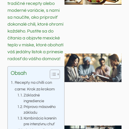
tradičné recepty alebo
moderné variácie, s nami
sa naučíte, ako pripraviť
dokonalé chili, ktoré ohromí
každého. Pustite sa do
čítania a objavte mexické
teplo v miske, ktoré obohatí
váš jedálny lístok a prinesie
radosť do vášho domova!
Obsah
Recepty na chilli con
carne: Krok za krokom
Základné
ingrediencie
Príprava mäsového
základu
Kombinácia korenín
pre intenzívnu chuť