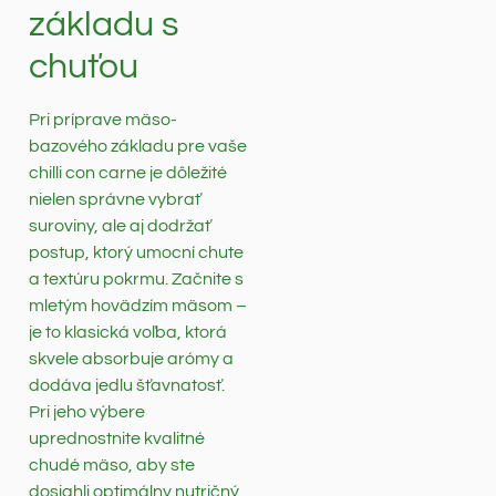
základu s
chuťou
Pri príprave mäso-
bazového základu pre vaše
chilli con carne je dôležité
nielen správne vybrať
suroviny, ale aj dodržať
postup, ktorý umocní chute
a textúru pokrmu. Začnite s
mletým hovädzím mäsom –
je to klasická voľba, ktorá
skvele absorbuje arómy a
dodáva jedlu šťavnatosť.
Pri jeho výbere
uprednostnite kvalitné
chudé mäso, aby ste
dosiahli optimálny nutričný