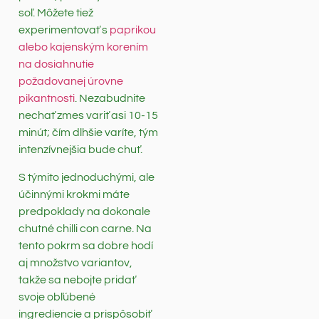
soľ. Môžete tiež
experimentovať s
paprikou
alebo kajenským korením
na dosiahnutie
požadovanej úrovne
pikantnosti
. Nezabudnite
nechať zmes variť asi 10-15
minút; čím dlhšie varíte, tým
intenzívnejšia bude chuť.
S týmito jednoduchými, ale
účinnými krokmi máte
predpoklady na dokonale
chutné chilli con carne. Na
tento pokrm sa dobre hodí
aj množstvo variantov,
takže sa nebojte pridať
svoje obľúbené
ingrediencie a prispôsobiť