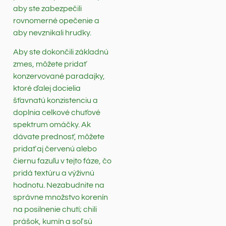
aby ste zabezpečili
rovnomerné opečenie a
aby nevznikali hrudky.
Aby ste dokončili základnú
zmes, môžete pridať
konzervované paradajky,
ktoré ďalej docielia
šťavnatú konzistenciu a
doplnia celkové chuťové
spektrum omáčky. Ak
dávate prednosť, môžete
pridať aj červenú alebo
čiernu fazuľu v tejto fáze, čo
pridá textúru a výživnú
hodnotu. Nezabudnite na
správne množstvo korenín
na posilnenie chutí; chili
prášok, kumín a soľ sú