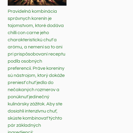
Pravidelná kombinácia
správnych korenín je
tajomstvom, ktoré dodáva
chilli con carne jeho
charakteristickú chuť a
arómu, a nemení sa to ani
pri prispôsobovaní receptu
podľa osobných
preferencií. Práve koreniny
sú nástrojom, ktorý dokáže
preniesť chuť jedla do
nečakaných rozmerov a
ponúknuť jedinečný
kulinársky zážitok. Aby ste
dosiahli intenzívnu chuť,
skúste kombinovať týchto
pár základných
ingrediencií: