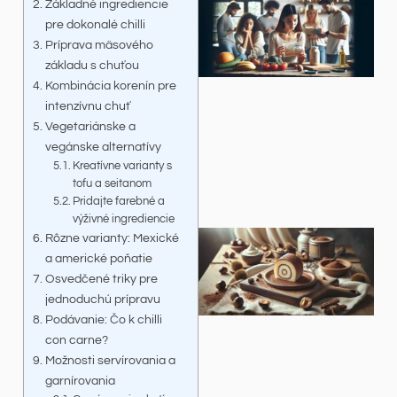
Základné ingrediencie
pre dokonalé chilli
Príprava mäsového
základu s chuťou
Kombinácia korenín pre
intenzívnu chuť
Vegetariánske a
vegánske alternatívy
Kreatívne varianty s
tofu a seitanom
Pridajte farebné a
výživné ingrediencie
Rôzne varianty: Mexické
a americké poňatie
Osvedčené triky pre
jednoduchú prípravu
Podávanie: Čo k chilli
con carne?
Možnosti servírovania a
garnírovania