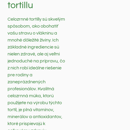
tortillu
Celozrnné tortilly sú skvelým
spôsobom, ako obohatiť
vašu stravu o vlákninu a
mnohé dôležité živiny. Ich
základné ingrediencie sú
nielen zdravé, ale aj veľmi
jednoduché na prípravu, čo
z nich robí ideálne riešenie
pre rodiny a
zaneprázdnených
profesionálov. Kvalitná
celozrnná múka, ktorú
použijete na výrobu týchto
tortíl, je plná vitamínov,
minerálov a antioxidantov,
ktoré prispievajú k