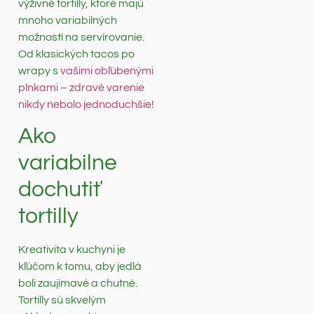
výživné tortilly, ktoré majú
mnoho variabilných
možností na servírovanie.
Od klasických tacos po
wrapy s
vašimi obľúbenými
plnkami – zdravé varenie
nikdy nebolo jednoduchšie
!
Ako
variabilne
dochutiť
tortilly
Kreativita v kuchyni je
kľúčom k tomu, aby jedlá
boli zaujímavé a chutné.
Tortilly sú skvelým