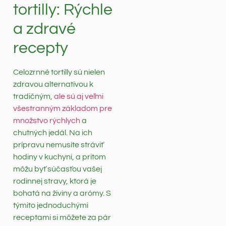
tortilly: Rýchle
a zdravé
recepty
Celozrnné tortilly sú nielen
zdravou alternatívou k
tradičným,
ale sú aj veľmi
všestranným základom pre
množstvo rýchlych
a
chutných jedál. Na ich
prípravu nemusíte stráviť
hodiny v kuchyni, a pritom
môžu byť súčasťou vašej
rodinnej stravy, ktorá je
bohatá na živiny a arómy. S
týmito jednoduchými
receptami si môžete za pár