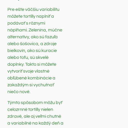
Pre ešte väčšiu variabilitu
môžete tortilly naplniť a
podávať s rôznymi
náplňami. Zelenina, múčne
alternatívy, ako sú fazuľa
alebo šošovica, a zdroje
bielkovín, ako sú kuracie
alebo tofu, sú skvelé
doplnky. Takto si môžete
vytvoriť svoje vlastné
obľúbené kombinácie a
zakaždým si vychutnať
niečo nové.
Týmto spôsobom môžu byť
celozrnné tortilly nielen
zdravé, ale aj veľmi chutné
a variabilné na každý deň a