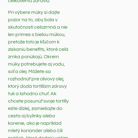
celkovému zdraviu.
Pri výbere múky si dajte
pozor na to, aby bola v
skutočnosti celozrnná a nie
len prímes s bielou múkou,
pretože toto je kľúčom k
získaniu benefits, ktoré celá
zrnka ponúkajú. Okrem
múky potrebujete aj vodu,
soľ a olej. Môžete sa
rozhodnúť pre olivový olej,
ktorý dodá tortillám zdravý
tuk a lahodnú chuť. Ak
chcete posunúť svoje tortilly
ešte ďalej, zamiešajte do
cesta aj bylinky alebo
korenie, ako je napríklad
mletý koriander alebo čili