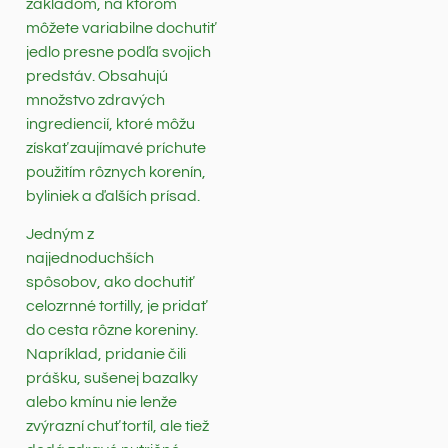
základom, na ktorom
môžete variabilne dochutiť
jedlo presne podľa svojich
predstáv. Obsahujú
množstvo zdravých
ingrediencií, ktoré môžu
získať zaujímavé príchute
použitím rôznych korenín,
byliniek a ďalších prísad.
Jedným z
najjednoduchších
spôsobov, ako dochutiť
celozrnné tortilly, je pridať
do cesta rôzne koreniny.
Napríklad, pridanie čili
prášku, sušenej bazalky
alebo kmínu nie lenže
zvýrazní chuť tortíl, ale tiež