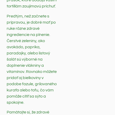
prášok, ktoré dodajú vašim
tortillám zaujímavú príchuť.
Predtým, než začnete s
prípravou, je dobré mať po
ruke rôzne zdravé
ingrediencie na plnenie.
Čerstvé zeleniny, ako
avokádo, paprika,
paradajky, alebo listový
šalát sú výborné na
doplnenie vlákniny a
vitamínov. Rovnako môžete
pridať aj bielkoviny v
podobe fazule, grilovaného
kuraťa alebo tofu, čo vám
pomôže cítiť sa sýto a
spokojne.
Pamätajte si, že zdravé