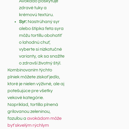
Avokádo poskytuje
zdravé tuky a
krémovú textúru.
Syr:
Nastrúhaný syr
alebo štipka feta syra
môžu tortillu obohatiť
o lahodnú chuť,
vyberte si nízkotučné
varianty, ak sa snažíte
o zdravší životný štýl.
Kombinovaním týchto
plniek môžete získať jedlo,
ktoré je nielen výživné, ale aj
potešujúce pre všetky
vekové kategórie.
Napríklad, tortilla plnená
grilovanou zeleninou,
fazuľou a
avokádom môže
byť skvelým rýchlym