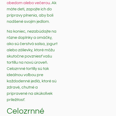
obedom alebo večerou
. Ak
máte deti, zapojte ich do
prípravy plnenia, aby boli
nadšené svojím jedlom.
Na koniec, nezabúdajte na
rôzne doplnky a omáčky,
ako sú čerstvá salsa, jogurt
alebo zálievky, ktoré môžu
skutočne povzniesť vašu
tortillu na novú úroveň.
Celozrnné tortilly sú tak
ideálnou voľbou pre
každodenné jedlá, ktoré sú
zdravé, chutné a
pripravené na akúkoľvek
príležitosť.
Celozrnné