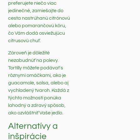
preferujete niečo viac
jedinečné, zamiešajte do
cesta nastrúhanú citrónovú
alebo pomarančovú kôru,
čo Vám dodá osviežujúcu
citrusovú chuť.
Zároveň je dôležité
nezabudnúť na polevy.
Tortilly môžete podávať s
rôznymi omáčkami, ako je
guacamole, salsa, alebo aj
vychladený tvaroh. Každá z
týchto možností ponúka
lahodný a zdravý spôsob,
ako ozvláštniť Vaše jedlo.
Alternatívy a
inšpirácie