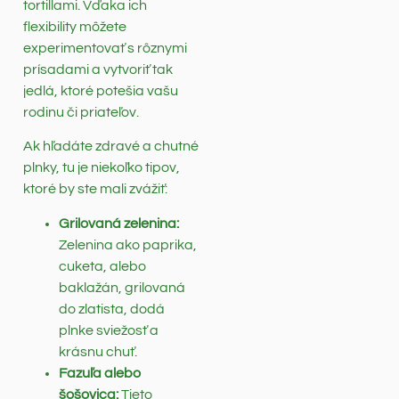
tortillami. Vďaka ich
flexibility môžete
experimentovať s rôznymi
prísadami a vytvoriť tak
jedlá, ktoré potešia vašu
rodinu či priateľov.
Ak hľadáte zdravé a chutné
plnky, tu je niekoľko tipov,
ktoré by ste mali zvážiť:
Grilovaná zelenina:
Zelenina ako paprika,
cuketa, alebo
baklažán, grilovaná
do zlatista, dodá
plnke sviežosť a
krásnu chuť.
Fazuľa alebo
šošovica:
Tieto