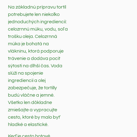
Na základnú prípravu tortíl
potrebujete len niekoľko
jednoduchých ingrediencií:
celozrnnú múku, vodu, soľ a
trošku oleja. Celozrnná
múka je bohatá na
vlákninu, ktorá podporuje
trávenie a dodáva pocit
sýtosti na dlhší čas. Voda
slúži na spojenie
ingrediencií a olej
zabezpečuje, že tortilly
budú vláčne a jemné.
Všetko len dôkladne
zmiešajte a vypracujte
cesto, ktoré by malo byť
hladké a elastické.
Keď je cesto hotové,