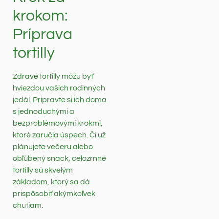
krokom:
Príprava
tortilly
Zdravé tortilly môžu byť
hviezdou vašich rodinných
jedál. Pripravte si ich doma
s jednoduchými a
bezproblémovými krokmi,
ktoré zaručia úspech. Či už
plánujete večeru alebo
obľúbený snack, celozrnné
tortilly sú skvelým
základom, ktorý sa dá
prispôsobiť akýmkoľvek
chutiam.