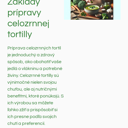
Základy
prípravy
celozrnnej
tortilly
Príprava celozrnných tortíl
je jednoduchý a zdravý
spôsob, ako obohatiť vaše
jedlá o vlákninu a potrebné
živiny. Celozrnné tortilly sú
výnimočné nielen svojou
chuťou, ale aj nutričnými
benefitmi, ktoré ponúkajú. S
ich výrobou sa môžete
ľahko zžiť a prispôsobiť si
ich presne podľa svojich
chutí a preferencií.