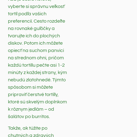
vyberte si správnu veľkosť
tortíl podľa vašich
preferencií. Cesto rozdeľte
na rovnaké guľôčky a
tvarujte ich do plochých
diskov. Potom ich môžete
opiecť na suchom panvici
na strednom ohni, pričom
každú tortillu pečte asi 1-2
minúty z každej strany, kým
nebudú zlatohnedé. Týmto
spôsobom si môžete
pripraviť čerstvé tortilly,
ktoré sú skvelým doplnkom
k rôznym jedlám – od
šalátov po burritos.
Takže, ak túžite po
chutných a zdravých