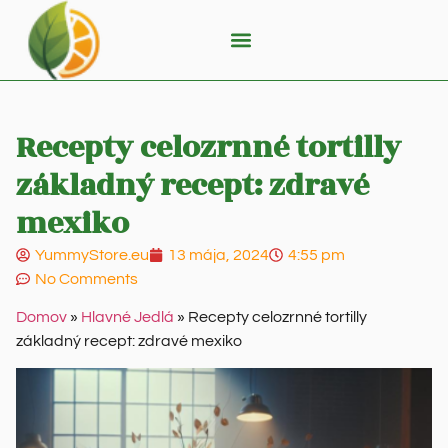
Recepty celozrnné tortilly
základný recept: zdravé
mexiko
YummyStore.eu
13 mája, 2024
4:55 pm
No Comments
Domov
»
Hlavné Jedlá
»
Recepty celozrnné tortilly
základný recept: zdravé mexiko