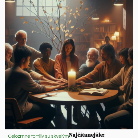
Najčítanejšie:
Celozrnné tortilly sú skvelým