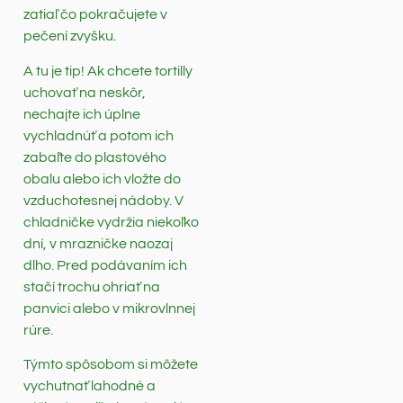
zatiaľ čo pokračujete v
pečení zvyšku.
A tu je tip! Ak chcete tortilly
uchovať na neskôr,
nechajte ich úplne
vychladnúť a potom ich
zabaľte do plastového
obalu alebo ich vložte do
vzduchotesnej nádoby. V
chladničke vydržia niekoľko
dní, v mrazničke naozaj
dlho. Pred podávaním ich
stačí trochu ohriať na
panvici alebo v mikrovlnnej
rúre.
Týmto spôsobom si môžete
vychutnať lahodné a