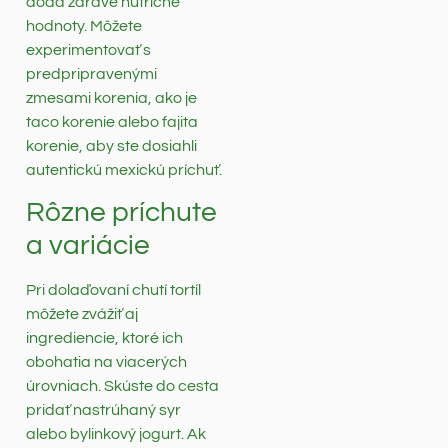
dodá zdravé nutričné
hodnoty. Môžete
experimentovať s
predpripravenými
zmesami korenia, ako je
taco korenie alebo fajita
korenie, aby ste dosiahli
autentickú mexickú príchuť.
Rôzne príchute
a variácie
Pri dolaďovaní chutí tortíl
môžete zvážiť aj
ingrediencie, ktoré ich
obohatia na viacerých
úrovniach. Skúste do cesta
pridať nastrúhaný syr
alebo bylinkový jogurt. Ak