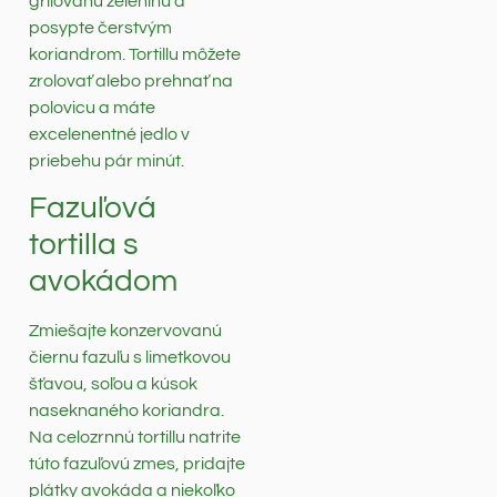
grilovanú zeleninu a
posypte čerstvým
koriandrom. Tortillu môžete
zrolovať alebo prehnať na
polovicu a máte
excelenentné jedlo v
priebehu pár minút.
Fazuľová
tortilla s
avokádom
Zmiešajte konzervovanú
čiernu fazuľu s limetkovou
šťavou, soľou a kúsok
naseknaného koriandra.
Na celozrnnú tortillu natrite
túto fazuľovú zmes, pridajte
plátky avokáda a niekoľko