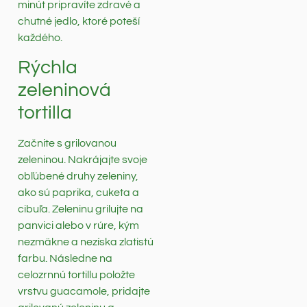
minút pripravíte zdravé a
chutné jedlo, ktoré poteší
každého.
Rýchla
zeleninová
tortilla
Začnite s grilovanou
zeleninou. Nakrájajte svoje
obľúbené druhy zeleniny,
ako sú paprika, cuketa a
cibuľa. Zeleninu grilujte na
panvici alebo v rúre, kým
nezmäkne a nezíska zlatistú
farbu. Následne na
celozrnnú tortillu položte
vrstvu guacamole, pridajte