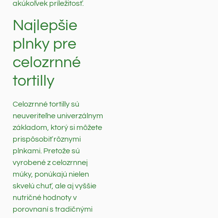
akúkoľvek príležitosť.
Najlepšie
plnky pre
celozrnné
tortilly
Celozrnné tortilly sú
neuveriteľne univerzálnym
základom, ktorý si môžete
prispôsobiť rôznymi
plnkami. Pretože sú
vyrobené z celozrnnej
múky, ponúkajú nielen
skvelú chuť, ale aj vyššie
nutričné hodnoty v
porovnaní s tradičnými