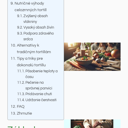
Nutričné výhody
celozrnných tortill
Zvýšený obsah
vlákniny
Vysoký obsah živín
Podpora zdravého
srdca
Alternatívy k
tradičným tortillám
Tipy a triky pre
dokonalú tortillu
Pôsobenie teploty a
času
Pečenie na
správnej panvici
Pridávanie chuti
Udržanie čerstvosti
FAQ
Zhrnutie