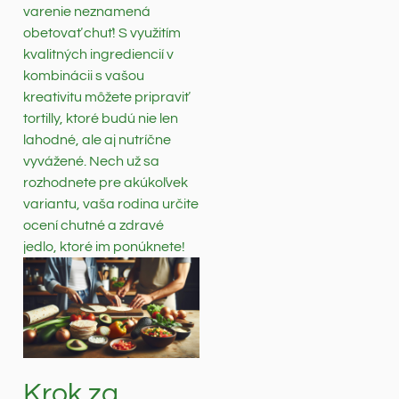
varenie neznamená
obetovať chuť! S využitím
kvalitných ingrediencií v
kombinácii s vašou
kreativitu môžete pripraviť
tortilly, ktoré budú nie len
lahodné, ale aj nutríčne
vyvážené. Nech už sa
rozhodnete pre akúkoľvek
variantu, vaša rodina určite
ocení chutné a zdravé
jedlo, ktoré im ponúknete!
Krok za