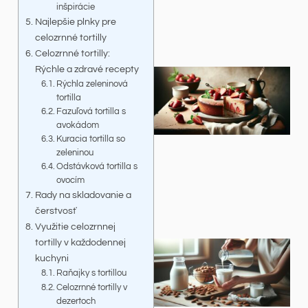
inšpirácie
Najlepšie plnky pre
celozrnné tortilly
Celozrnné tortilly:
Rýchle a zdravé recepty
Rýchla zeleninová
tortilla
Fazuľová tortilla s
avokádom
Kuracia tortilla so
zeleninou
Odstávková tortilla s
ovocím
Rady na skladovanie a
čerstvosť
Využitie celozrnnej
tortilly v každodennej
kuchyni
Raňajky s tortillou
Celozrnné tortilly v
dezertoch