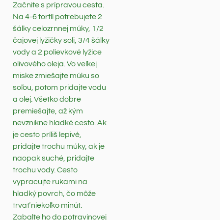
Začnite s prípravou cesta.
Na 4-6 tortíl potrebujete 2
šálky celozrnnej múky, 1/2
čajovej lyžičky soli, 3/4 šálky
vody a 2 polievkové lyžice
olivového oleja. Vo veľkej
miske zmiešajte múku so
soľou, potom pridajte vodu
a olej. Všetko dobre
premiešajte, až kým
nevznikne hladké cesto. Ak
je cesto príliš lepivé,
pridajte trochu múky, ak je
naopak suché, pridajte
trochu vody. Cesto
vypracujte rukami na
hladký povrch, čo môže
trvať niekoľko minút.
Zabalte ho do potravinovej