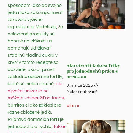
spôsobom, ako do svojho
jedálnička zakomponovať
zdravé a výživné
ingrediencie. Vedeli ste, že
celozrnné produkty sú
bohaté na vlákninu a
pomáhajú udržiavať
stabilnú hladinu cukru v
krvi? V tomto recepte sa
Ako otvoriť kokos: Triky
dozviete, ako pripraviť
pre jednoduchú prácu s
oreškom
základné celozrnné tortilly,
ktoré sú nielen chutné,
ale
3. marca 2026
aj veľmi univerzálne –
Nekomentované
môžete ich použiť na tacos
,
burritos či ako základ pre
Viac »
rôzne obložené jedlá.
Príprava domácich tortíl je
jednoduchá a rýchla,
takže