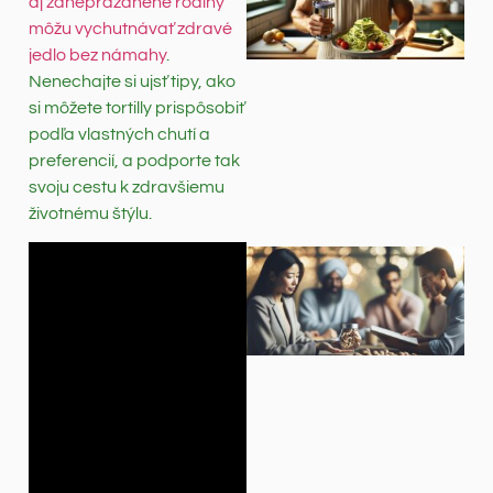
aj zaneprázdnené rodiny
môžu vychutnávať zdravé
jedlo bez námahy
.
Nenechajte si ujsť tipy, ako
si môžete tortilly prispôsobiť
podľa vlastných chutí a
preferencií, a podporte tak
svoju cestu k zdravšiemu
životnému štýlu.