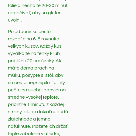
fólie a nechajte 20-30 minút
odpočívať, aby sa gluten
uvoľnil.
Po odpočinku cesto
rozdeľte na 6-8 rovnako
veľkých kusov. Každý kus
vyvaľkajte na tenký kruh,
približne 20 cm široký. Ak
máte doma prach na
múku, posypte si stôl, aby
sa cesto neprilepilo. Tortilly
pečte na suchej panvici na
stredne vysokej teplote,
približne 1 minútu z každej
strany, alebo dokiaľ nebudú
zlatohnedé a jemne
nafúknuté. Môžete ich držať
teplé zabalené v utierke,