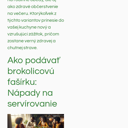
ako zdravé občerstvenie
na večeru. Ktorýkoľvek z
týchto variantov prinesie do
vašej kuchyne nový a
vzrušujúci zážitok, pričom
zostane verný zdravej a
chutnej strave.
Ako podávať
brokolicovú
fašírku:
Nápady na
servírovanie