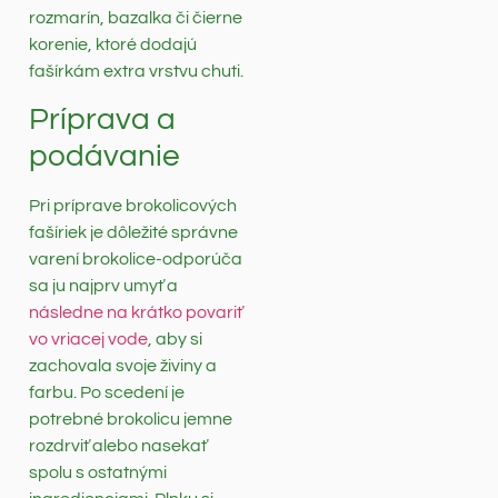
rozmarín, bazalka či čierne
korenie, ktoré dodajú
fašírkám extra vrstvu chuti.
Príprava a
podávanie
Pri príprave brokolicových
fašíriek je dôležité správne
varení brokolice-odporúča
sa ju najprv umyť a
následne na krátko povariť
vo vriacej vode
, aby si
zachovala svoje živiny a
farbu. Po scedení je
potrebné brokolicu jemne
rozdrviť alebo nasekať
spolu s ostatnými