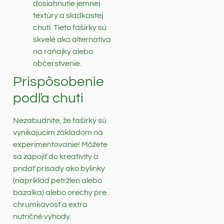
dosiahnutie jemnej
textúry a sladkastej
chuti. Tieto fašírky sú
skvelé ako alternatíva
na raňajky alebo
občerstvenie.
Prispôsobenie
podľa chuti
Nezabudnite, že fašírky sú
vynikajúcim základom na
experimentovanie! Môžete
sa zapojiť do kreativity a
pridať prísady ako bylinky
(napríklad petržlen alebo
bazalka) alebo orechy pre
chrumkavosť a extra
nutričné výhody.