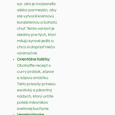
syr, ako je mozzarella
alebo parmezán, aby
ste vytvorili krémovú
konzistenciu a bohatú
chuť. Tento variant je
ideálny pre tých, ktorí
milujú syrové jedlá a
chcú si dopriať niečo
výnimočné.
Orientálne fašírky:
Obohaťte recept o
curry prášok, zázvor
a sójovú omáčku.
Tieto prísady prinesú
exotický a pikantný
nádych, ktorý určite
poteší milovníkov
svetovej kuchyne.
Vegetariánske