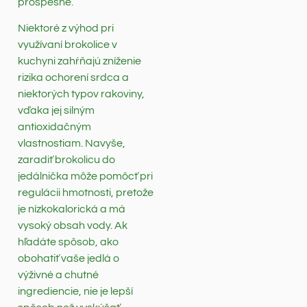
prospešné.
Niektoré z výhod pri
využívaní brokolice v
kuchyni zahŕňajú zníženie
rizika ochorení srdca a
niektorých typov rakoviny,
vďaka jej silným
antioxidačným
vlastnostiam. Navyše,
zaradiť brokolicu do
jedálnička môže pomôcť pri
regulácii hmotnosti, pretože
je nízkokalorická a má
vysoký obsah vody. Ak
hľadáte spôsob, ako
obohatiť vaše jedlá o
výživné a chutné
ingrediencie, nie je lepší