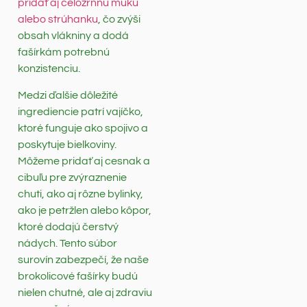
pridať aj celozrnnú múku
alebo strúhanku
, čo zvýši
obsah vlákniny a dodá
fašírkám potrebnú
konzistenciu.
Medzi ďalšie dôležité
ingrediencie patrí vajíčko,
ktoré funguje ako spojivo a
poskytuje bielkoviny.
Môžeme pridať aj cesnak a
cibuľu pre zvýraznenie
chuti, ako aj rôzne bylinky,
ako je petržlen alebo kôpor,
ktoré dodajú čerstvý
nádych. Tento súbor
surovín zabezpečí, že naše
brokolicové fašírky budú
nielen chutné, ale aj zdraviu