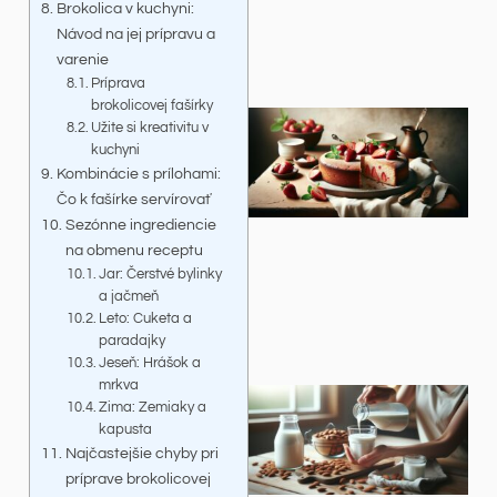
Brokolica v kuchyni:
Návod na jej prípravu a
varenie
Príprava
brokolicovej fašírky
Užite si kreativitu v
kuchyni
Kombinácie s prílohami:
Čo k fašírke servírovať
Sezónne ingrediencie
na obmenu receptu
Jar: Čerstvé bylinky
a jačmeň
Leto: Cuketa a
paradajky
Jeseň: Hrášok a
mrkva
Zima: Zemiaky a
kapusta
Najčastejšie chyby pri
príprave brokolicovej