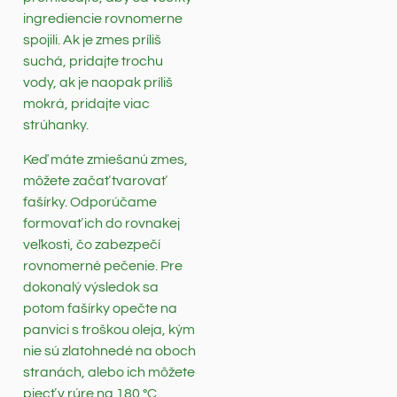
ingrediencie rovnomerne
spojili. Ak je zmes príliš
suchá, pridajte trochu
vody, ak je naopak príliš
mokrá, pridajte viac
strúhanky.
Keď máte zmiešanú zmes,
môžete začať tvarovať
fašírky. Odporúčame
formovať ich do rovnakej
veľkosti, čo zabezpečí
rovnomerné pečenie. Pre
dokonalý výsledok sa
potom fašírky opečte na
panvici s troškou oleja, kým
nie sú zlatohnedé na oboch
stranách, alebo ich môžete
piecť v rúre na 180 °C