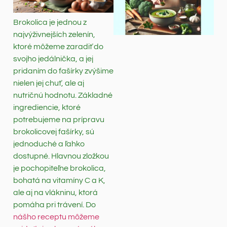
Brokolica je jednou z
najvýživnejších zelenín,
ktoré môžeme zaradiť do
svojho jedálnička, a jej
pridaním do fašírky zvýšime
nielen jej chuť, ale aj
nutričnú hodnotu. Základné
ingrediencie, ktoré
potrebujeme na prípravu
brokolicovej fašírky, sú
jednoduché a ľahko
dostupné. Hlavnou zložkou
je pochopiteľne brokolica,
bohatá na vitamíny C a K,
ale aj na vlákninu, ktorá
pomáha pri trávení. Do
nášho receptu môžeme