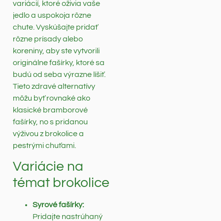
variácií, ktoré oživia vaše
jedlo a uspokoja rôzne
chute. Vyskúšajte pridať
rôzne prísady alebo
koreniny, aby ste vytvorili
originálne fašírky, ktoré sa
budú od seba výrazne líšiť.
Tieto zdravé alternatívy
môžu byť rovnaké ako
klasické bramborové
fašírky, no s pridanou
výživou z brokolice a
pestrými chuťami.
Variácie na
témat brokolice
Syrové fašírky:
Pridajte nastrúhaný