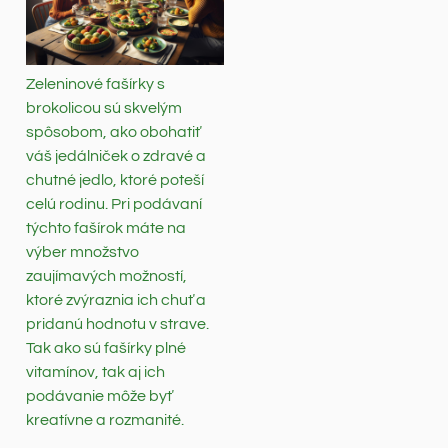
Zeleninové fašírky s
brokolicou sú skvelým
spôsobom, ako obohatiť
váš jedálniček o zdravé a
chutné jedlo, ktoré poteší
celú rodinu. Pri podávaní
týchto fašírok máte na
výber množstvo
zaujímavých možností,
ktoré zvýraznia ich chuť a
pridanú hodnotu v strave.
Tak ako sú fašírky plné
vitamínov, tak aj ich
podávanie môže byť
kreatívne a rozmanité.