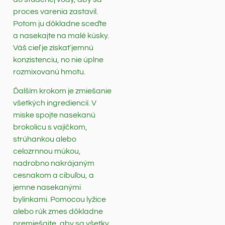
proces varenia zastavil.
Potom ju dôkladne sceďte
a nasekajte na malé kúsky.
Váš cieľ je získať jemnú
konzistenciu, no nie úplne
rozmixovanú hmotu.
Ďalším krokom je zmiešanie
všetkých ingrediencií. V
miske spojte nasekanú
brokolicu s vajíčkom,
strúhankou alebo
celozrnnou múkou,
nadrobno nakrájaným
cesnakom a cibuľou, a
jemne nasekanými
bylinkami. Pomocou lyžice
alebo rúk zmes dôkladne
premiešajte, aby sa všetky