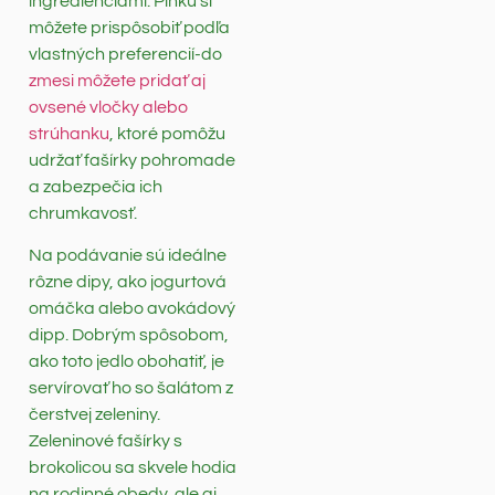
ingredienciami. Plnku si
môžete prispôsobiť podľa
vlastných preferencií-do
zmesi môžete pridať aj
ovsené vločky alebo
strúhanku
, ktoré pomôžu
udržať fašírky pohromade
a zabezpečia ich
chrumkavosť.
Na podávanie sú ideálne
rôzne dipy, ako jogurtová
omáčka alebo avokádový
dipp. Dobrým spôsobom,
ako toto jedlo obohatiť, je
servírovať ho so šalátom z
čerstvej zeleniny.
Zeleninové fašírky s
brokolicou sa skvele hodia
na rodinné obedy, ale aj