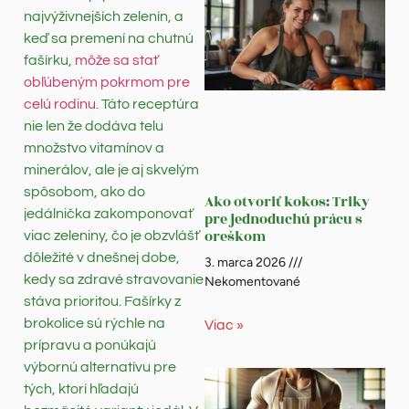
najvýživnejších zelenín, a
keď sa premení na chutnú
fašírku,
môže sa stať
obľúbeným pokrmom pre
celú rodinu
. Táto receptúra
nie len že dodáva telu
množstvo vitamínov a
minerálov, ale je aj skvelým
spôsobom, ako do
Ako otvoriť kokos: Triky
jedálnička zakomponovať
pre jednoduchú prácu s
oreškom
viac zeleniny, čo je obzvlášť
dôležité v dnešnej dobe,
3. marca 2026
kedy sa zdravé stravovanie
Nekomentované
stáva prioritou. Fašírky z
brokolice sú rýchle na
Viac »
prípravu a ponúkajú
výbornú alternatívu pre
tých, ktorí hľadajú