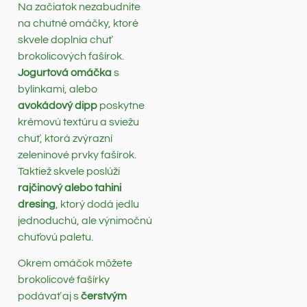
Na začiatok nezabudnite
na chutné omáčky, ktoré
skvele doplnia chuť
brokolicových fašírok.
Jogurtová omáčka
s
bylinkami, alebo
avokádový dipp
poskytne
krémovú textúru a sviežu
chuť, ktorá zvýrazní
zeleninové prvky fašírok.
Taktiež skvele poslúži
rajčinový alebo tahini
dresing
, ktorý dodá jedlu
jednoduchú, ale výnimočnú
chuťovú paletu.
Okrem omáčok môžete
brokolicové fašírky
podávať aj s
čerstvým