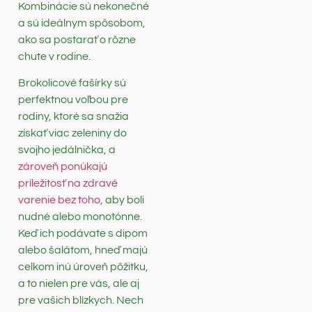
Kombinácie sú nekonečné
a sú ideálnym spôsobom,
ako sa postarať o rôzne
chute v rodine.
Brokolicové fašírky sú
perfektnou voľbou pre
rodiny, ktoré sa snažia
získať viac zeleniny do
svojho jedálnička, a
zároveň ponúkajú
príležitosť na zdravé
varenie bez toho
, aby boli
nudné alebo monotónne.
Keď ich podávate s dipom
alebo šalátom, hneď majú
celkom inú úroveň pôžitku,
a to nielen pre vás, ale aj
pre vašich blízkych. Nech