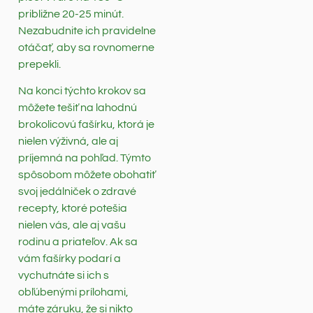
približne 20-25 minút.
Nezabudnite ich pravidelne
otáčať, aby sa rovnomerne
prepekli.
Na konci týchto krokov sa
môžete tešiť na lahodnú
brokolicovú fašírku, ktorá je
nielen výživná, ale aj
príjemná na pohľad. Týmto
spôsobom môžete obohatiť
svoj jedálniček o zdravé
recepty, ktoré potešia
nielen vás, ale aj vašu
rodinu a priateľov. Ak sa
vám fašírky podarí a
vychutnáte si ich s
obľúbenými prílohami,
máte záruku, že si nikto