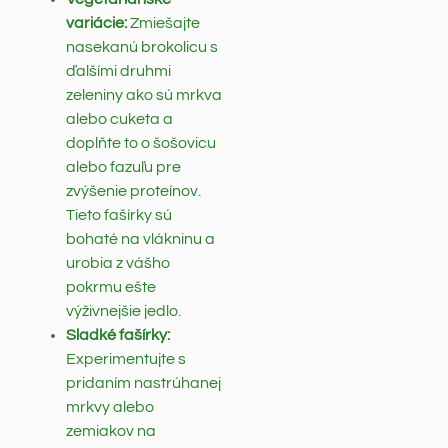
variácie:
Zmiešajte
nasekanú brokolicu s
ďalšími druhmi
zeleniny ako sú mrkva
alebo cuketa a
doplňte to o šošovicu
alebo fazuľu pre
zvýšenie proteínov.
Tieto fašírky sú
bohaté na vlákninu a
urobia z vášho
pokrmu ešte
výživnejšie jedlo.
Sladké fašírky:
Experimentujte s
pridaním nastrúhanej
mrkvy alebo
zemiakov na