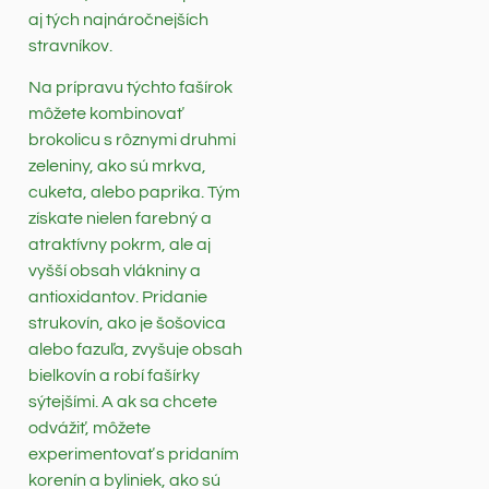
aj tých najnáročnejších
stravníkov.
Na prípravu týchto fašírok
môžete kombinovať
brokolicu s rôznymi druhmi
zeleniny, ako sú mrkva,
cuketa, alebo paprika. Tým
získate nielen farebný a
atraktívny pokrm, ale aj
vyšší obsah vlákniny a
antioxidantov. Pridanie
strukovín, ako je šošovica
alebo fazuľa, zvyšuje obsah
bielkovín a robí fašírky
sýtejšími. A ak sa chcete
odvážiť, môžete
experimentovať s pridaním
korenín a byliniek, ako sú