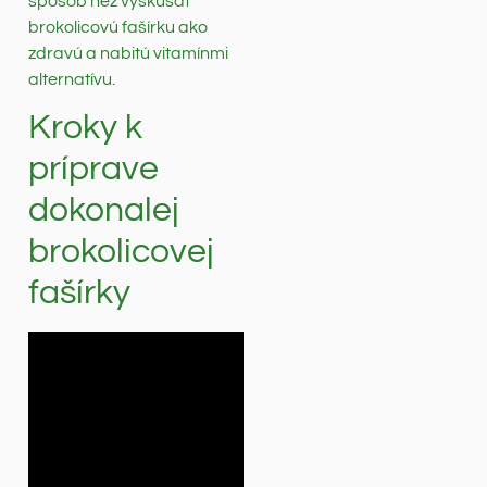
spôsob než vyskúšať
brokolicovú fašírku ako
zdravú a nabitú vitamínmi
alternatívu.
Kroky k
príprave
dokonalej
brokolicovej
fašírky