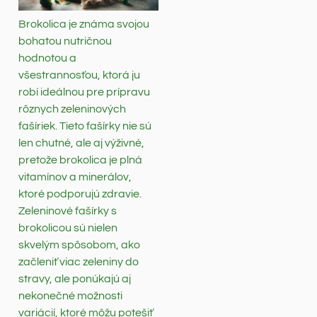
Brokolica je známa svojou
bohatou nutričnou
hodnotou a
všestrannosťou, ktorá ju
robí ideálnou pre prípravu
rôznych zeleninových
fašíriek. Tieto fašírky nie sú
len chutné, ale aj výživné,
pretože brokolica je plná
vitamínov a minerálov,
ktoré podporujú zdravie.
Zeleninové fašírky s
brokolicou sú nielen
skvelým spôsobom, ako
začleniť viac zeleniny do
stravy, ale ponúkajú aj
nekonečné možnosti
variácií, ktoré môžu potešiť