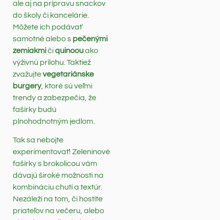
ale aj na prípravu snackov
do školy či kancelárie.
Môžete ich podávať
samotné alebo s
pečenými
zemiakmi
či
quinoou
ako
výživnú prílohu. Taktiež
zvažujte
vegetariánske
burgery
, ktoré sú veľmi
trendy a zabezpečia, že
fašírky budú
plnohodnotným jedlom.
Tak sa nebojte
experimentovať! Zeleninové
fašírky s brokolicou vám
dávajú široké možnosti na
kombináciu chutí a textúr.
Nezáleží na tom, či hostíte
priateľov na večeru, alebo