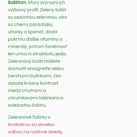
šalátom
, ktorý zvýrazní ich
výživový profil. Zelený šalát
so sezónnou zeleninou, ako
sú cherry paradajky,
uhorky a špenát, dodá
pokrmu ďalšie vitamíny a
minerály, pričom farebnosť
len umocní atraktivitu jedla.
Zeleninový šalát môžete
dochutiť vinaigrette alebo
čerstvými bylinkami, čím
získate krásny kontrast
medzi chutnými a
chrumkavými fašírkami a
sviežosťou šalátu.
Zeleninové fašírky s
brokolicou sú skvelou
voľbou na rodinné obedy
,