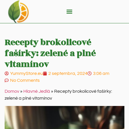
Recepty brokolicové
fašírky: zelené a plné
vitamínov
YummyStore.eu
2 septembra, 2024
3:06 am
No Comments
Domov
»
Hlavné Jedlá
»
Recepty brokolicové fašírky:
zelené a plné vitamínov