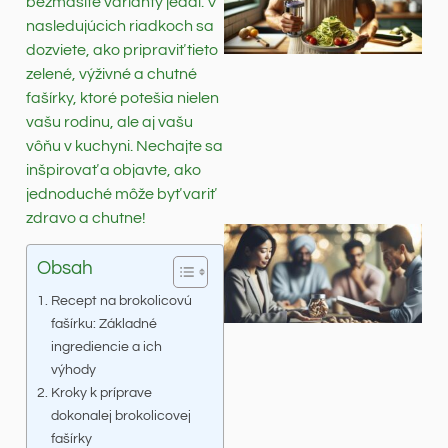
bezmäsité varianty jedál. V
nasledujúcich riadkoch sa
dozviete, ako pripraviť tieto
zelené, výživné a chutné
fašírky, ktoré potešia nielen
vašu rodinu, ale aj vašu
vôňu v kuchyni. Nechajte sa
inšpirovať a objavte, ako
jednoduché môže byť variť
zdravo a chutne!
Obsah
Recept na brokolicovú
fašírku: Základné
ingrediencie a ich
výhody
Kroky k príprave
dokonalej brokolicovej
fašírky