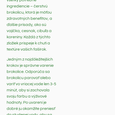
všetky potrebné
ingrediencie – čerstvú
brokolicu, ktorá je möťou
zdravotných benefitov, a
ďalšie prísady, ako sú
vajíčka, cesnak, cibuľa a
koreniny. Každá z týchto
zložiek prispeje k chuti a
textúre vašich fašírok.
Jedným z najdôležitejších
krokov je správne varenie
brokolice. Odporúča sa
brokolicu parovať alebo
variť vo vriacej vode len 3-5
minút, aby si zachovala
svoju farbu a výživové
hodnoty. Po uvarení je
dobré ju okamžite preniesť
do studenej vody, aby sa