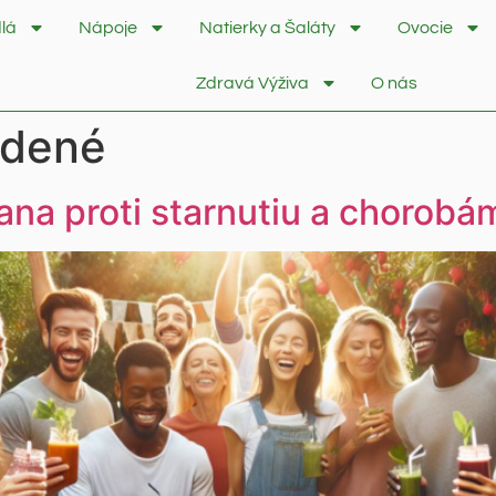
lá
Nápoje
Natierky a Šaláty
Ovocie
Zdravá Výživa
O nás
adené
ana proti starnutiu a chorobá