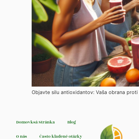
Objavte silu antioxidantov: Vaša obrana proti 
Domovksá Stránka
Blog
O nás
Často kladené otázky